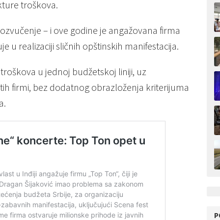
kture troškova.
i ozvučenje – i ove godine je angažovana firma
 realizaciji sličnih opštinskih manifestacija.
roškova u jednoj budžetskoj liniji, uz
ih firmi, bez dodatnog obrazloženja kriterijuma
a.
P