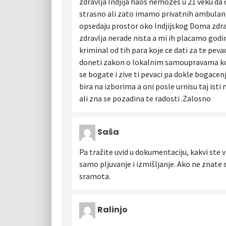
zdravlja Indjija haos nemozes u 21 veku da 
strasno ali zato imamo privatnih ambulanti
opsedaju prostor oko Indjijskog Doma zdravl
zdravlja nerade nista a mi ih placamo godi
kriminal od tih para koje ce dati za te peva
doneti zakon o lokalnim samoupravama koji
se bogate i zive ti pevaci pa dokle bogacenj
bira na izborima a oni posle urnisu taj ist
ali zna se pozadina te radosti .Zalosno
Saša
Pa tražite uvid u dokumentaciju, kakvi ste 
samo pljuvanje i izmišljanje. Ako ne znate 
sramota.
Ralinjo