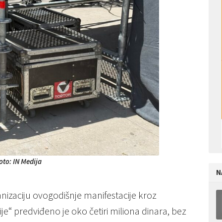
oto: IN Medija
N
anizaciju ovogodišnje manifestacije kroz
e“ predviđeno je oko četiri miliona dinara, bez