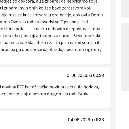
dodjes do doktora, a za zubare i da nepricamo to je
 zubara i svih onih koji se bave zdrastvom koji
ja ruse se kuce i otvaraju ordinacije, dok ovi u Domu
nama.Ovo sto radi rukovodstvo Opstine je cist
ce i binu pola ce se naci u njihovim dzepovima .Treba
 mozda i postoji ali samo za narod .Pa vidimo kako
e na muci naroda, ali ko i zasta pita narod sem da ih
i narod pa ga onda hoce da obraduju pesmom i igrom ,
01.06.2026. u 00:28
vi novinari??? Istraživačko novinarstvo nula bodova,
svoj posao, dajte nekom drugom da radi. Bruka i
04.06.2026. u 11:38