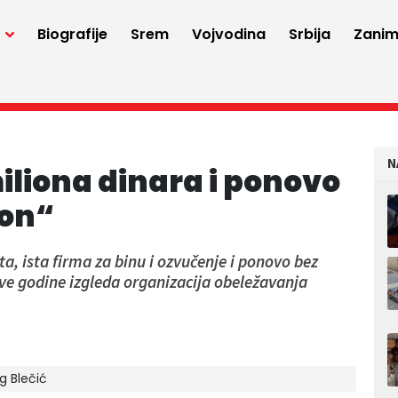
a
Biografije
Srem
Vojvodina
Srbija
Zaniml
N
miliona dinara i ponovo
on“
ta, ista firma za binu i ozvučenje i ponovo bez
ove godine izgleda organizacija obeležavanja
g Blečić