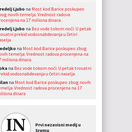
redelj Ljubo
na
Most kod Barice poskupeo
bog novih temelja: Vrednost radova
rocenjena na 17 miliona dinara
redelj Ljubo
na
Bez vode tokom noći: U petak
rosatni prekid vodosnabdevanja u četiri
aselja
edeljko
na
Most kod Barice poskupeo zbog
ovih temelja: Vrednost radova procenjena na
7 miliona dinara
oka
na
Bez vode tokom noći: U petak trosatni
rekid vodosnabdevanja u četiri naselja
ilan
na
Most kod Barice poskupeo zbog novih
emelja: Vrednost radova procenjena na 17
iliona dinara
Prvi nezavisni medij u
Sremu