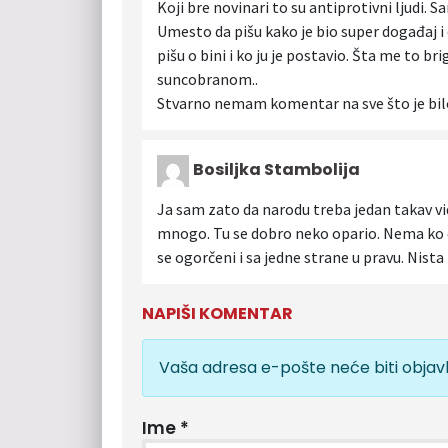
Koji bre novinari to su antiprotivni ljudi. S
Umesto da pišu kako je bio super događaj i da
pišu o bini i ko ju je postavio. Šta me to br
suncobranom..
Stvarno nemam komentar na sve što je bil
Bosiljka Stambolija
Ja sam zato da narodu treba jedan takav vi
mnogo. Tu se dobro neko opario. Nema ko da
se ogorčeni i sa jedne strane u pravu. Nis
NAPIŠI KOMENTAR
Vaša adresa e-pošte neće biti objavl
Ime
*