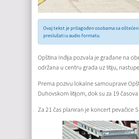
Ovaj tekst je prilagođen osobama sa ošteće
preslušati u audio formatu.
Opština Inđija pozvala je građane na obe
održana u centru grada uz litiju, nastup
Prema pozivu lokalne samouprave Opšti
Duhovskom litijom, dok su za 19 časova n
Za 21 čas planiran je koncert pevačice S