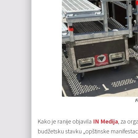
F
Kako je ranije objavila
IN Medija
, za org
budžetsku stavku „opštinske manifestacij