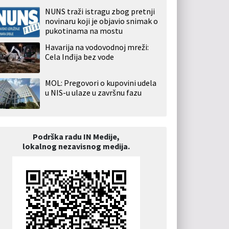
NUNS traži istragu zbog pretnji
novinaru koji je objavio snimak o
pukotinama na mostu
Havarija na vodovodnoj mreži:
Cela Inđija bez vode
MOL: Pregovori o kupovini udela
u NIS-u ulaze u završnu fazu
Podrška radu IN Medije,
lokalnog nezavisnog medija.