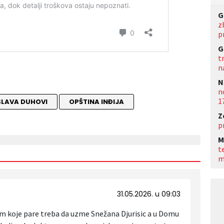
G
z
p
G
t
n
N
n
1
LAVA DUHOVI
OPŠTINA INĐIJA
Z
p
M
t
m
31.05.2026. u 09:03
nam koje pare treba da uzme Snežana Djurisic a u Domu