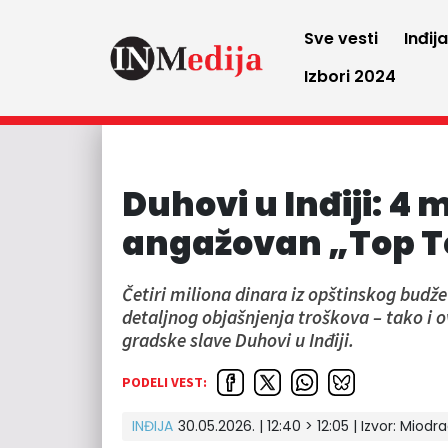
Sve vesti
Inđij
Izbori 2024
Duhovi u Inđiji: 4 
angažovan „Top T
Četiri miliona dinara iz opštinskog budže
detaljnog objašnjenja troškova – tako i 
gradske slave Duhovi u Inđiji.
PODELI VEST:
INĐIJA
30.05.2026. | 12:40 > 12:05
| Izvor:
Miodra