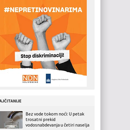
AJČITANIJE
Bez vode tokom noći: U petak
trosatni prekid
vodosnabdevanja u četiri naselja