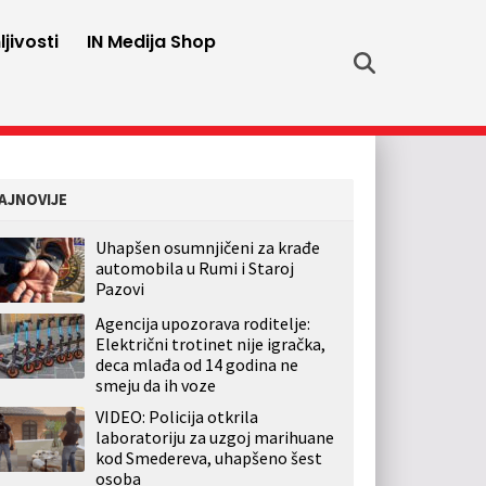
jivosti
IN Medija Shop
AJNOVIJE
Uhapšen osumnjičeni za krađe
automobila u Rumi i Staroj
Pazovi
Agencija upozorava roditelje:
Električni trotinet nije igračka,
deca mlađa od 14 godina ne
smeju da ih voze
VIDEO: Policija otkrila
laboratoriju za uzgoj marihuane
kod Smedereva, uhapšeno šest
osoba