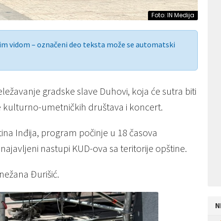
Foto: IN Medija
nim vidom – označeni deo teksta može se automatski
ležavanje gradske slave Duhovi, koja će sutra biti
e kulturno-umetničkih društava i koncert.
na Inđija, program počinje u 18 časova
ajavljeni nastupi KUD-ova sa teritorije opštine.
nežana Đurišić.
N