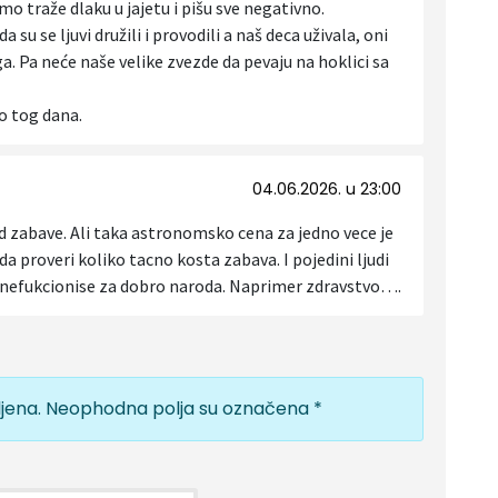
amo traže dlaku u jajetu i pišu sve negativno.
 su se ljuvi družili i provodili a naš deca uživala, oni
iga. Pa neće naše velike zvezde da pevaju na hoklici sa
o tog dana.
04.06.2026. u 23:00
d zabave. Ali taka astronomsko cena za jedno vece je
 proveri koliko tacno kosta zabava. I pojedini ljudi
ta nefukcionise za dobro naroda. Naprimer zdravstvo….
jena.
Neophodna polja su označena
*