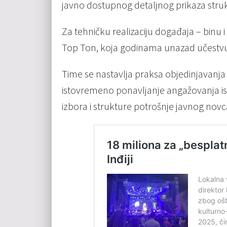
javno dostupnog detaljnog prikaza stru
Za tehničku realizaciju događaja – binu 
Top Ton, koja godinama unazad učestvuje u
Time se nastavlja praksa objedinjavanja t
istovremeno ponavljanje angažovanja ist
izbora i strukture potrošnje javnog novc