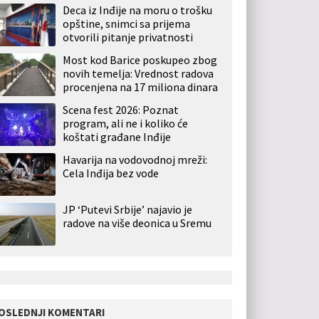
Deca iz Inđije na moru o trošku
opštine, snimci sa prijema
otvorili pitanje privatnosti
Most kod Barice poskupeo zbog
novih temelja: Vrednost radova
procenjena na 17 miliona dinara
Scena fest 2026: Poznat
program, ali ne i koliko će
koštati građane Inđije
Havarija na vodovodnoj mreži:
Cela Inđija bez vode
JP ‘Putevi Srbije’ najavio je
radove na više deonica u Sremu
OSLEDNJI KOMENTARI