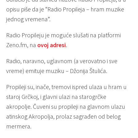
opisu piše da je “Radio Propileja – hram muzike
jednog vremena”.
Radio Propileju je moguće slušati na platformi
Zeno.fm, na
ovoj adresi
.
Radio, naravno, uglavnom (a verovatno i sve
vreme) emituje muziku – Džonija Štulića.
Propileji su, inače, tremovi ispred ulaza u hram u
staroj Grčkoj, i glavni ulazi na starogrčke
akropolje. Čuveni su propileji na glavnom ulazu
atinskog Akropolja, prolaz sagrađen od belog
mermera.