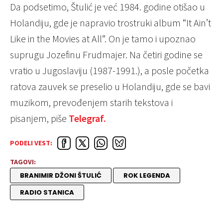
Da podsetimo, Štulić je već 1984. godine otišao u
Holandiju, gde je napravio trostruki album “It Ain’t
Like in the Movies at All”. On je tamo i upoznao
suprugu Jozefinu Frudmajer. Na četiri godine se
vratio u Jugoslaviju (1987-1991.), a posle početka
ratova zauvek se preselio u Holandiju, gde se bavi
muzikom, prevođenjem starih tekstova i
pisanjem, piše
Telegraf.
PODELI VEST:
TAGOVI:
BRANIMIR DŽONI ŠTULIĆ
ROK LEGENDA
RADIO STANICA