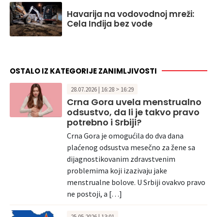
Havarija na vodovodnoj mreži:
Cela Inđija bez vode
OSTALO IZ KATEGORIJE ZANIMLJIVOSTI
28.07.2026 | 16:28 > 16:29
Crna Gora uvela menstrualno
odsustvo, da li je takvo pravo
potrebno i Srbiji?
Crna Gora je omogućila do dva dana
plaćenog odsustva mesečno za žene sa
dijagnostikovanim zdravstvenim
problemima koji izazivaju jake
menstrualne bolove. U Srbiji ovakvo pravo
ne postoji, a […]
25.05.2026 | 13:01