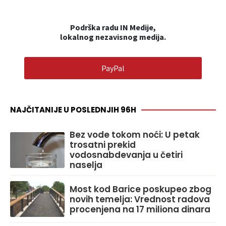
Podrška radu IN Medije,
lokalnog nezavisnog medija.
PayPal
NAJČITANIJE U POSLEDNJIH 96H
Bez vode tokom noći: U petak
trosatni prekid
vodosnabdevanja u četiri
naselja
Most kod Barice poskupeo zbog
novih temelja: Vrednost radova
procenjena na 17 miliona dinara