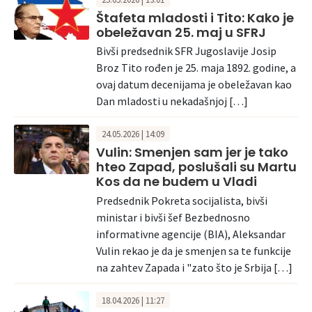
Štafeta mladosti i Tito: Kako je
obeležavan 25. maj u SFRJ
Bivši predsednik SFR Jugoslavije Josip
Broz Tito rođen je 25. maja 1892. godine, a
ovaj datum decenijama je obeležavan kao
Dan mladosti u nekadašnjoj […]
24.05.2026 | 14:09
Vulin: Smenjen sam jer je tako
hteo Zapad, poslušali su Martu
Kos da ne budem u Vladi
Predsednik Pokreta socijalista, bivši
ministar i bivši šef Bezbednosno
informativne agencije (BIA), Aleksandar
Vulin rekao je da je smenjen sa te funkcije
na zahtev Zapada i "zato što je Srbija […]
18.04.2026 | 11:27