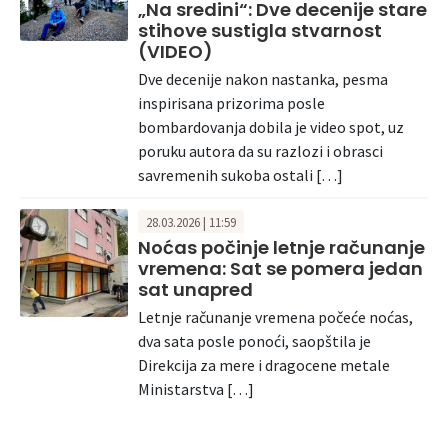
„Na sredini“: Dve decenije stare
stihove sustigla stvarnost
(VIDEO)
Dve decenije nakon nastanka, pesma
inspirisana prizorima posle
bombardovanja dobila je video spot, uz
poruku autora da su razlozi i obrasci
savremenih sukoba ostali […]
28.03.2026 | 11:59
Noćas počinje letnje računanje
vremena: Sat se pomera jedan
sat unapred
Letnje računanje vremena počeće noćas,
dva sata posle ponoći, saopštila je
Direkcija za mere i dragocene metale
Ministarstva […]