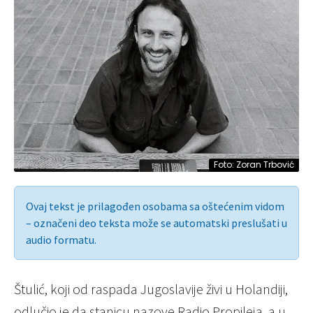
Foto: Zoran Trbović
Ovaj tekst je prilagođen osobama sa oštećenim vidom
– označeni deo teksta može se automatski preslušati u
audio formatu.
Štulić, koji od raspada Jugoslavije živi u Holandiji,
odlučio je da stanicu nazove Radio Propileja, a u