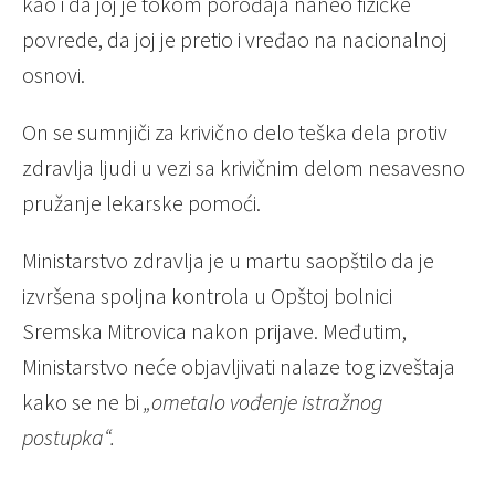
kao i da joj je tokom porođaja naneo fizičke
povrede, da joj je pretio i vređao na nacionalnoj
osnovi.
On se sumnjiči za krivično delo teška dela protiv
zdravlja ljudi u vezi sa krivičnim delom nesavesno
pružanje lekarske pomoći.
Ministarstvo zdravlja je u martu saopštilo da je
izvršena spoljna kontrola u Opštoj bolnici
Sremska Mitrovica nakon prijave. Međutim,
Ministarstvo neće objavljivati nalaze tog izveštaja
kako se ne bi
„ometalo vođenje istražnog
postupka“.