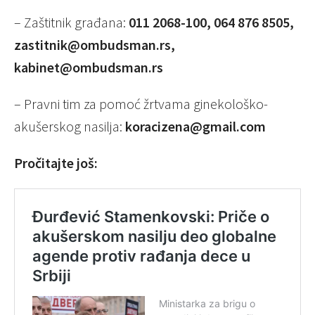
– Zaštitnik građana:
011 2068-100, 064 876 8505,
zastitnik@ombudsman.rs,
kabinet@ombudsman.rs
– Pravni tim za pomoć žrtvama ginekološko-
akušerskog nasilja:
koracizena@gmail.com
Pročitajte još: