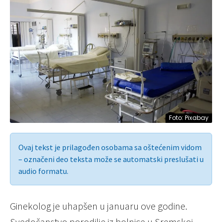
Foto: Pixabay
Ovaj tekst je prilagođen osobama sa oštećenim vidom
– označeni deo teksta može se automatski preslušati u
audio formatu.
Ginekolog je uhapšen u januaru ove godine.
Svedočanstvo porodilje iz bolnice u Sremskoj