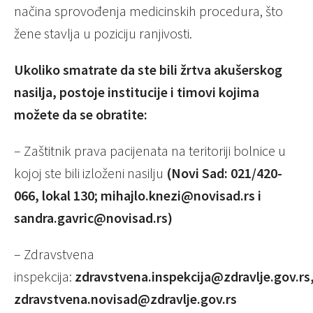
načina sprovođenja medicinskih procedura, što
žene stavlja u poziciju ranjivosti.
Ukoliko smatrate da ste bili žrtva akušerskog
nasilja, postoje institucije i timovi kojima
možete da se obratite:
– Zaštitnik prava pacijenata na teritoriji bolnice u
kojoj ste bili izloženi nasilju
(Novi Sad: 021/420-
066, lokal 130; mihajlo.knezi@novisad.rs i
sandra.gavric@novisad.rs)
– Zdravstvena
inspekcija:
zdravstvena.inspekcija@zdravlje.gov.rs
zdravstvena.novisad@zdravlje.gov.rs