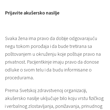
Prijavite akušersko nasilje
Svaka žena ima pravo da dobije odgovarajuću
negu tokom porođaja i da bude tretirana sa
poštovanjem u okruženju koje poštuje pravo na
privatnost. Pacijentkinje imaju pravo da donose
odluke o svom telu i da budu informisane o
procedurama.
Prema Svetskoj zdravstvenoj organizaciji,
akušersko nasilje uključuje bilo koju vrstu fizičkog
i verbalnog zlostavljanja, ponižavanja, prinudnog