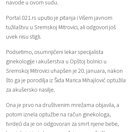
navode u ovom sudu.
Portal 021.rs uputio je pitanja i Višem javnom
tužilaštvu u Sremskoj Mitrovici, ali odgovori još
uvek nisu stigli.
Podsetimo, osumnjičeni lekar specijalista
ginekologije i akušerstva u Opštoj bolnici u
Sremskoj Mitrovici uhapšen je 20. januara, nakon
što ga je porodilja iz Šida Marica Mihajlović optužila
za akušersko nasilje.
Ona je prvo na društvenim mrežama objavila, a
potom iznela optužbe na račun ginekologa,
tvrdeći da je on odgovoran za smrt njene bebe,