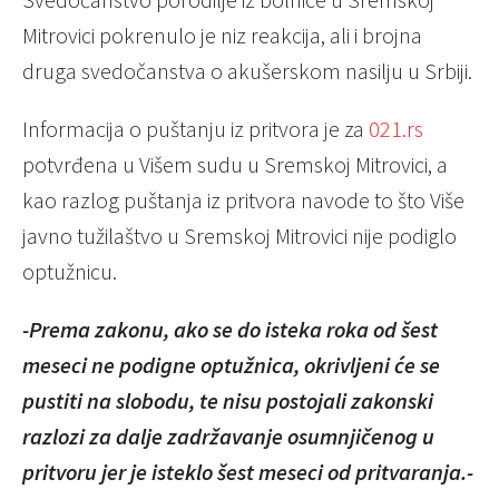
Mitrovici pokrenulo je niz reakcija, ali i brojna
druga svedočanstva o akušerskom nasilju u Srbiji.
Informacija o puštanju iz pritvora je za
021.rs
potvrđena u Višem sudu u Sremskoj Mitrovici, a
kao razlog puštanja iz pritvora navode to što Više
javno tužilaštvo u Sremskoj Mitrovici nije podiglo
optužnicu.
-Prema zakonu, ako se do isteka roka od šest
meseci ne podigne optužnica, okrivljeni će se
pustiti na slobodu, te nisu postojali zakonski
razlozi za dalje zadržavanje osumnjičenog u
pritvoru jer je isteklo šest meseci od pritvaranja.-