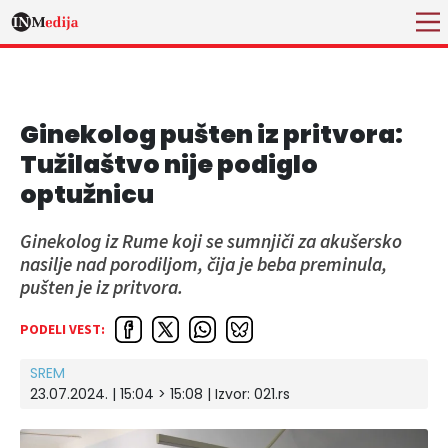
Ginekolog pušten iz pritvora:
Tužilaštvo nije podiglo
optužnicu
Ginekolog iz Rume koji se sumnjiči za akušersko
nasilje nad porodiljom, čija je beba preminula,
pušten je iz pritvora.
PODELI VEST:
SREM
23.07.2024. | 15:04 > 15:08
| Izvor:
021.rs