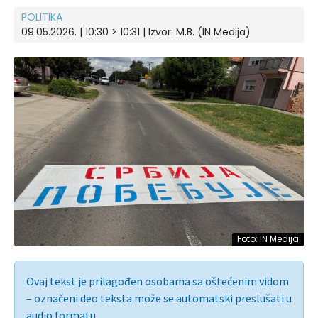
POLITIKA
09.05.2026. | 10:30 > 10:31
| Izvor:
M.B. (IN Medija)
Foto: IN Medija
Ovaj tekst je prilagođen osobama sa oštećenim vidom
– označeni deo teksta može se automatski preslušati u
audio formatu.