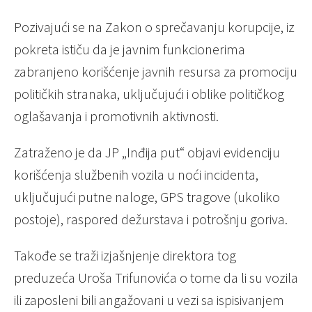
Pozivajući se na Zakon o sprečavanju korupcije, iz
pokreta ističu da je javnim funkcionerima
zabranjeno korišćenje javnih resursa za promociju
političkih stranaka, uključujući i oblike političkog
oglašavanja i promotivnih aktivnosti.
Zatraženo je da JP „Inđija put“ objavi evidenciju
korišćenja službenih vozila u noći incidenta,
uključujući putne naloge, GPS tragove (ukoliko
postoje), raspored dežurstava i potrošnju goriva.
Takođe se traži izjašnjenje direktora tog
preduzeća Uroša Trifunovića o tome da li su vozila
ili zaposleni bili angažovani u vezi sa ispisivanjem