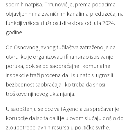
spornih natpisa. Trifunović je, prema podacima
objavljenim na zvaničnim kanalima preduzeća, na
funkciji vršioca dužnosti direktora od jula 2024.
godine.
Od Osnovnog javnog tužilaštva zatraženo je da
utvrdi ko je organizovao i finansirao ispisivanje
poruka, dok se od saobraćajne i komunalne
inspekcije traži procena da li su natpisi ugrozili
bezbednost saobraćaja i ko treba da snosi
troškove njihovog uklanjanja.
U saopštenju se poziva i Agencija za sprečavanje
korupcije da ispita da li je u ovom slučaju došlo do
zloupotrebe javnih resursa u političke svrhe.