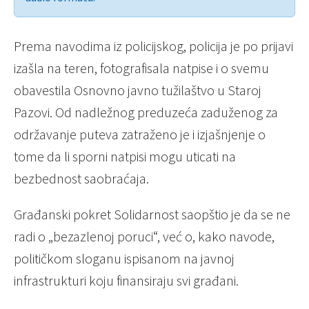
Prema navodima iz policijskog, policija je po prijavi
izašla na teren, fotografisala natpise i o svemu
obavestila Osnovno javno tužilaštvo u Staroj
Pazovi. Od nadležnog preduzeća zaduženog za
održavanje puteva zatraženo je i izjašnjenje o
tome da li sporni natpisi mogu uticati na
bezbednost saobraćaja.
Građanski pokret Solidarnost saopštio je da se ne
radi o „bezazlenoj poruci“, već o, kako navode,
političkom sloganu ispisanom na javnoj
infrastrukturi koju finansiraju svi građani.