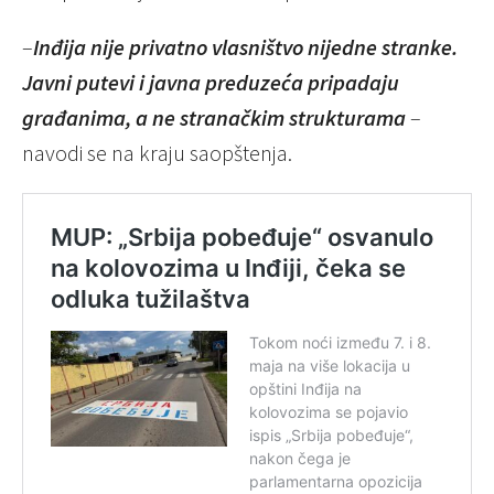
–
Inđija nije privatno vlasništvo nijedne stranke.
Javni putevi i javna preduzeća pripadaju
građanima, a ne stranačkim strukturama
–
navodi se na kraju saopštenja.