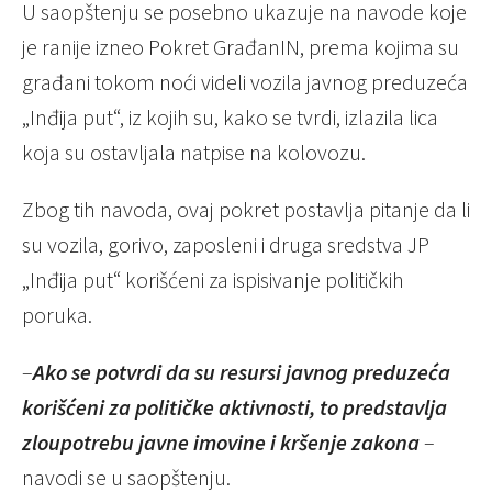
U saopštenju se posebno ukazuje na navode koje
je ranije izneo Pokret GrađanIN, prema kojima su
građani tokom noći videli vozila javnog preduzeća
„Inđija put“, iz kojih su, kako se tvrdi, izlazila lica
koja su ostavljala natpise na kolovozu.
Zbog tih navoda, ovaj pokret postavlja pitanje da li
su vozila, gorivo, zaposleni i druga sredstva JP
„Inđija put“ korišćeni za ispisivanje političkih
poruka.
–
Ako se potvrdi da su resursi javnog preduzeća
korišćeni za političke aktivnosti, to predstavlja
zloupotrebu javne imovine i kršenje zakona
–
navodi se u saopštenju.