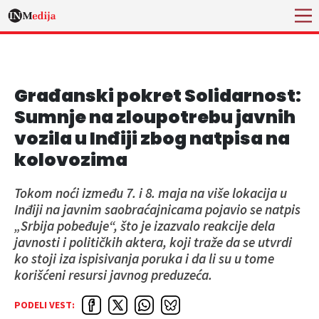
Građanski pokret Solidarnost:
Sumnje na zloupotrebu javnih
vozila u Inđiji zbog natpisa na
kolovozima
Tokom noći između 7. i 8. maja na više lokacija u
Inđiji na javnim saobraćajnicama pojavio se natpis
„Srbija pobeđuje“, što je izazvalo reakcije dela
javnosti i političkih aktera, koji traže da se utvrdi
ko stoji iza ispisivanja poruka i da li su u tome
korišćeni resursi javnog preduzeća.
PODELI VEST: