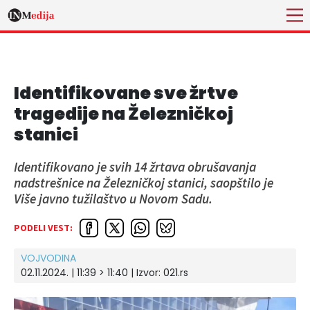
Identifikovane sve žrtve
tragedije na Železničkoj
stanici
Identifikovano je svih 14 žrtava obrušavanja
nadstrešnice na Železničkoj stanici, saopštilo je
Više javno tužilaštvo u Novom Sadu.
PODELI VEST:
VOJVODINA
02.11.2024. | 11:39 > 11:40
| Izvor:
021.rs