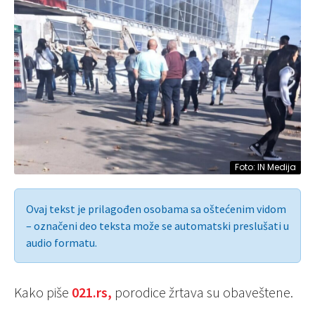
Foto: IN Medija
Ovaj tekst je prilagođen osobama sa oštećenim vidom
– označeni deo teksta može se automatski preslušati u
audio formatu.
Kako piše
021.rs,
porodice žrtava su obaveštene.