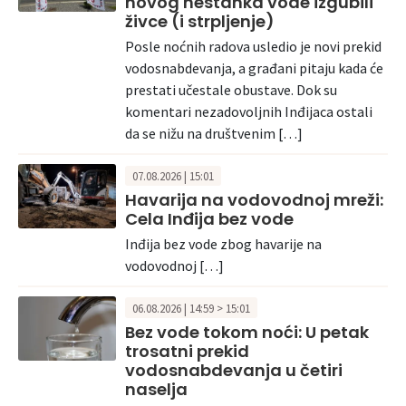
novog nestanka vode izgubili
živce (i strpljenje)
Posle noćnih radova usledio je novi prekid
vodosnabdevanja, a građani pitaju kada će
prestati učestale obustave. Dok su
komentari nezadovoljnih Inđijaca ostali
da se nižu na društvenim […]
07.08.2026 | 15:01
Havarija na vodovodnoj mreži:
Cela Inđija bez vode
Inđija bez vode zbog havarije na
vodovodnoj […]
06.08.2026 | 14:59 > 15:01
Bez vode tokom noći: U petak
trosatni prekid
vodosnabdevanja u četiri
naselja