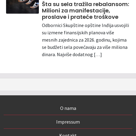
Šta su sela tražila rebalansom:
Milioni za manifestacije,
proslave i prateće troškove
Odbornici Skupštine opštine Inđija usvojili
su izmene finansijskih planova više
mesnih zajednica za 2026. godinu, kojima
se budžeti sela povećavaju za više miliona
dinara. Najviše dodatnog […]
O nama
Impressum
Kontakt