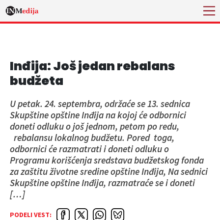
Inđija: Još jedan rebalans
budžeta
U petak. 24. septembra, održaće se 13. sednica
Skupštine opštine Inđija na kojoj će odbornici
doneti odluku o još jednom, petom po redu,
rebalansu lokalnog budžetu. Pored toga,
odbornici će razmatrati i doneti odluku o
Programu korišćenja sredstava budžetskog fonda
za zaštitu životne sredine opštine Inđija, Na sednici
Skupštine opštine Inđija, razmatraće se i doneti
[…]
PODELI VEST: