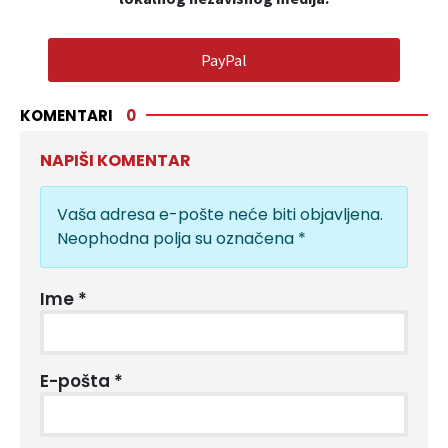
PayPal
KOMENTARI
0
NAPIŠI KOMENTAR
Vaša adresa e-pošte neće biti objavljena.
Neophodna polja su označena
*
Ime
*
E-pošta
*