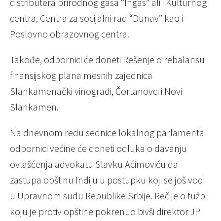
distributera prirodnog gasa “Ingas” ali i Kulturnog
centra, Centra za socijalni rad “Dunav” kao i
Poslovno obrazovnog centra.
Takođe, odbornici će doneti Rešenje o rebalansu
finansijskog plana mesnih zajednica
Slankamenački vinogradi, Čortanovci i Novi
Slankamen.
Na dnevnom redu sednice lokalnog parlamenta
odbornici većine će doneti odluka o davanju
ovlašćenja advokatu Slavku Aćimoviću da
zastupa opštinu Inđiju u postupku koji se još vodi
u Upravnom sudu Republike Srbije. Reč je o tužbi
koju je protiv opštine pokrenuo bivši direktor JP