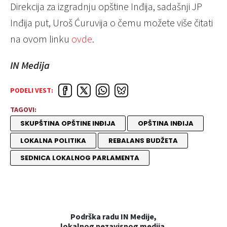
Direkcija za izgradnju opštine Inđija, sadašnji JP
Inđija put, Uroš Ćuruvija o čemu možete više čitati
na ovom linku
ovde
.
IN Medija
PODELI VEST:
TAGOVI:
SKUPŠTINA OPŠTINE INĐIJA
OPŠTINA INĐIJA
LOKALNA POLITIKA
REBALANS BUDŽETA
SEDNICA LOKALNOG PARLAMENTA
Podrška radu IN Medije,
lokalnog nezavisnog medija.