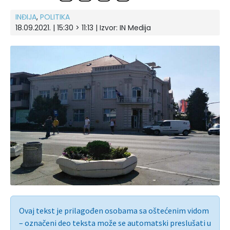
INĐIJA
,
POLITIKA
18.09.2021. | 15:30 > 11:13 | Izvor:
IN Medija
Ovaj tekst je prilagođen osobama sa oštećenim vidom
– označeni deo teksta može se automatski preslušati u