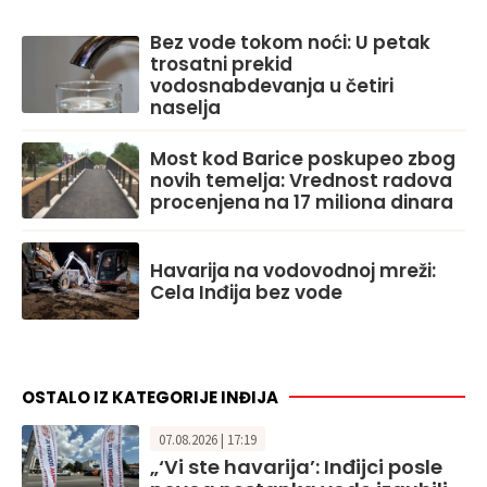
Bez vode tokom noći: U petak
trosatni prekid
vodosnabdevanja u četiri
naselja
Most kod Barice poskupeo zbog
novih temelja: Vrednost radova
procenjena na 17 miliona dinara
Havarija na vodovodnoj mreži:
Cela Inđija bez vode
OSTALO IZ KATEGORIJE INĐIJA
07.08.2026 | 17:19
„‘Vi ste havarija’: Inđijci posle