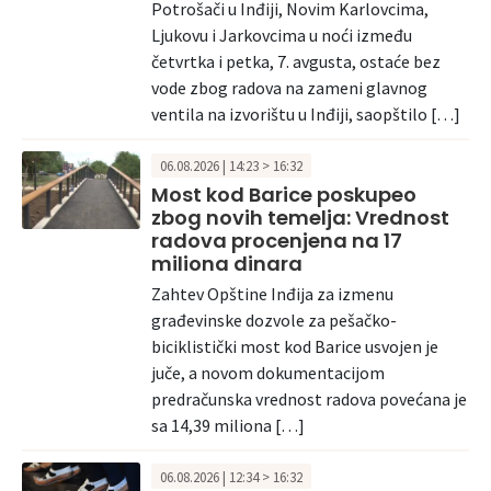
Potrošači u Inđiji, Novim Karlovcima,
Ljukovu i Jarkovcima u noći između
četvrtka i petka, 7. avgusta, ostaće bez
vode zbog radova na zameni glavnog
ventila na izvorištu u Inđiji, saopštilo […]
06.08.2026 | 14:23 > 16:32
Most kod Barice poskupeo
zbog novih temelja: Vrednost
radova procenjena na 17
miliona dinara
Zahtev Opštine Inđija za izmenu
građevinske dozvole za pešačko-
biciklistički most kod Barice usvojen je
juče, a novom dokumentacijom
predračunska vrednost radova povećana je
sa 14,39 miliona […]
06.08.2026 | 12:34 > 16:32