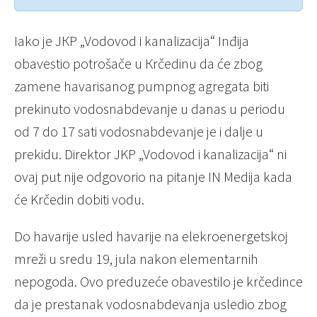
Iako je JКP „Vodovod i kanalizacija“ Inđija
obavestio potrošače u Кrčedinu da će zbog
zamene havarisanog pumpnog agregata biti
prekinuto vodosnabdevanje u danas u periodu
od 7 do 17 sati vodosnabdevanje je i dalje u
prekidu. Direktor JKP „Vodovod i kanalizacija“ ni
ovaj put nije odgovorio na pitanje IN Medija kada
će Krčedin dobiti vodu.
Do havarije usled havarije na elekroenergetskoj
mreži u sredu 19, jula nakon elementarnih
nepogoda. Ovo preduzeće obavestilo je krčedince
da je prestanak vodosnabdevanja usledio zbog