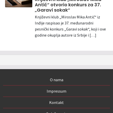
Antić“ otvorio konkurs za 37.
„Garavi sokak“
Književni klub „Miroslav Mika Antić“ iz
Inđije raspisao je 37. međunarodni
pesnički konkurs „Garavi sokak“, koji i ove
godine okuplja autore iz Srbije i […]
O nama
Impressum
Kontakt