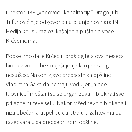
Direktor JKP „Vodovod i kanalizacija“ Dragoljub
Trifunović nije odgovorio na pitanje novinara IN
Medija koji su razlozi kašnjenja puštanja vode
Krčedincima.
Podsetimo da je Krčedin prošlog leta dva meseca
bio bez vode i bez objašnjenja koji je razlog
nestašice. Nakon izjave predsednika opštine
Vladimira Gaka da nemaju vodu jer „hlade
lubenice“ meštani su se organizovali i blokirali sve
prilazne puteve selu. Nakon višednevnih blokada i
niza obećanja uspeli su da istraju u zahtevima da
razgovaraju sa predsednikom opštine.