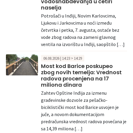
vodosnabdevanja u četiri
naselja
Potrošači u Inđiji, Novim Karlovcima,
Ljukovu i Jarkovcima u noći između
četvrtka i petka, 7. avgusta, ostaće bez
vode zbog radova na zameni glavnog
ventila na izvorištu u Inđiji, saopštilo […]
06.08.2026 | 14:23 > 14:29
Most kod Barice poskupeo
zbog novih temelja: Vrednost
radova procenjena na 17
miliona dinara
Zahtev Opštine Inđija za izmenu
građevinske dozvole za pešačko-
biciklistički most kod Barice usvojen je
juče, a novom dokumentacijom
predračunska vrednost radova povećana je
sa 14,39 miliona […]