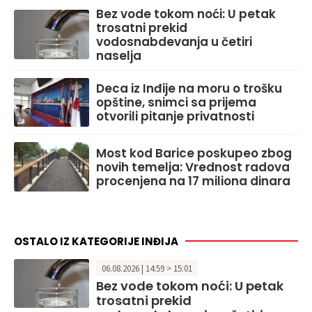
Bez vode tokom noći: U petak
trosatni prekid
vodosnabdevanja u četiri
naselja
Deca iz Inđije na moru o trošku
opštine, snimci sa prijema
otvorili pitanje privatnosti
Most kod Barice poskupeo zbog
novih temelja: Vrednost radova
procenjena na 17 miliona dinara
OSTALO IZ KATEGORIJE INĐIJA
06.08.2026 | 14:59 > 15:01
Bez vode tokom noći: U petak
trosatni prekid