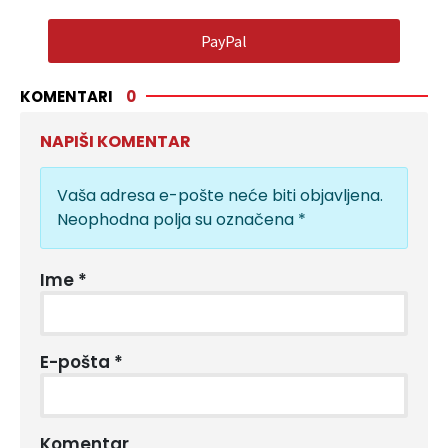
PayPal
KOMENTARI
0
NAPIŠI KOMENTAR
Vaša adresa e-pošte neće biti objavljena.
Neophodna polja su označena
*
Ime
*
E-pošta
*
Komentar