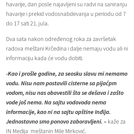
havarije, dan posle najavljeni su radvi na saniranju
havarije i prekid vodosnabdevanja u periodu od 7
do 17 sati 21. jula.
Dva sata nakon određenog roka za završetak
radova meštani Krčedina i dalje nemaju vodu ali ni
informaciju kada će vodu dobiti.
-Kao i prošle godine, za seosku slavu mi nemamo
vodu. Nisu nam postavili cisterne sa pijaćpm
vodom, nisu nas obavestili šta se dešava i zašto
vode još nema. Na sajtu vodovoda nema
informacije, kao ni na sajtu opštine Inđija.
Jednostavno smo ponovo zaboravljeni. –
kaže za
IN Medija meštanin Mile Mirković.