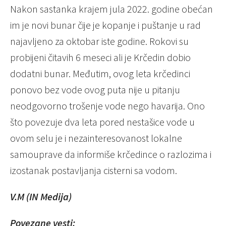
Nakon sastanka krajem jula 2022. godine obećan
im je novi bunar čije je kopanje i puštanje u rad
najavljeno za oktobar iste godine. Rokovi su
probijeni čitavih 6 meseci ali je Krčedin dobio
dodatni bunar. Međutim, ovog leta krčedinci
ponovo bez vode ovog puta nije u pitanju
neodgovorno trošenje vode nego havarija. Ono
što povezuje dva leta pored nestašice vode u
ovom selu je i nezainteresovanost lokalne
samouprave da informiše krčedince o razlozima i
izostanak postavljanja cisterni sa vodom.
V.M (IN Medija)
Povezane vesti: