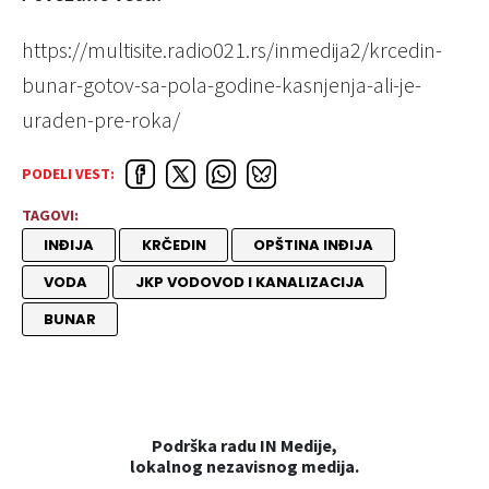
https://multisite.radio021.rs/inmedija2/krcedin-
bunar-gotov-sa-pola-godine-kasnjenja-ali-je-
uraden-pre-roka/
PODELI VEST:
TAGOVI:
INĐIJA
KRČEDIN
OPŠTINA INĐIJA
VODA
JKP VODOVOD I KANALIZACIJA
BUNAR
Podrška radu IN Medije,
lokalnog nezavisnog medija.