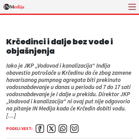
Krčedinci i dalje bez vode i
objašnjenja
Iako je JКP „Vodovod i kanalizacija“ Inđija
obavestio potrošače u Кrčedinu da će zbog zamene
havarisanog pumpnog agregata biti prekinuto
vodosnabdevanje u danas u periodu od 7 do 17 sati
vodosnabdevanje je i dalje u prekidu. Direktor JKP
„Vodovod i kanalizacija“ ni ovaj put nije odgovorio
na pitanje IN Medija kada će Krčedin dobiti vodu.
[…]
PODELI VEST: