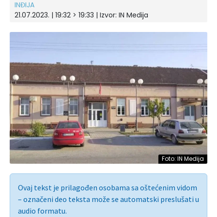
INĐIJA
21.07.2023. | 19:32 > 19:33 | Izvor:
IN Medija
Foto: IN Medija
Ovaj tekst je prilagođen osobama sa oštećenim vidom
– označeni deo teksta može se automatski preslušati u
audio formatu.