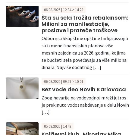
06.08.2026 | 12:34 > 14:29
Šta su sela tražila rebalansom:
Milioni za manifestacije,
proslave i prateće troškove
Odbornici Skupštine opštine Inđija usvojili
su izmene finansijskih planova više
mesnih zajednica za 2026. godinu, kojima
se budžeti sela povećavaju za više miliona
dinara. Najviše dodatnog […]
06.08.2026 | 09:59 > 10:01
Bez vode deo Novih Karlovaca
Zbog havarije na vodovodnoj mreži jutros
je prekinuto vodosnabdevanje u delu Novih
[…]
05.08.2026 | 14:48
Književni klub „Miroslav Mika