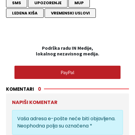
SMS
UPOZORENJE
MUP
LEDENA KIŠA
VREMENSKI USLOVI
Podrška radu IN Medije,
lokalnog nezavisnog medija.
PayPal
KOMENTARI
0
NAPIŠI KOMENTAR
Vaša adresa e-pošte neće biti objavljena.
Neophodna polja su označena
*