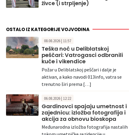
živce (i strpljenje)
OSTALO IZ KATEGORIJE VOJVODINA
08.08.2026 | 11:57
Teška noć u Deliblatskoj
peščari: Vatrogasci odbranili
kuće i vikendice
Požar u Deliblatskoj peščari i dalje je
aktivan, a kako navodi 013info, vatra se
trenutno širi prema […]
06.08.2026 | 12:22
Gardinovci spajaju umetnost i
zajednicu: izložba fotografija i
akcija za obnovu bioskopa
Međunarodna izložba fotografija nastalih
tokom umetničke rezidencije u