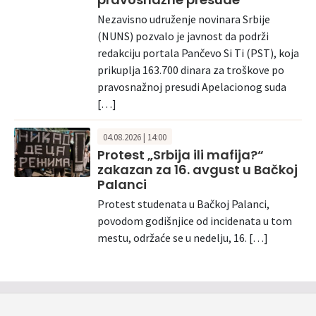
Nezavisno udruženje novinara Srbije
(NUNS) pozvalo je javnost da podrži
redakciju portala Pančevo Si Ti (PST), koja
prikuplja 163.700 dinara za troškove po
pravosnažnoj presudi Apelacionog suda
[…]
04.08.2026 | 14:00
Protest „Srbija ili mafija?“
zakazan za 16. avgust u Bačkoj
Palanci
Protest studenata u Bačkoj Palanci,
povodom godišnjice od incidenata u tom
mestu, održaće se u nedelju, 16. […]