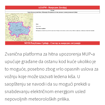
Zvanična platforma za hitna upozorenja MUP‑a
upućuje građane da ostanu kod kuće ukoliko je
to moguće, posebno zbog vrlo opasnih uslova za
vožnju koje može izazvati ledena kiša. U
saopštenju se navodi i da su mogući prekidi u
snabdevanju električnom energijom usled
nepovoljnih meteoroloških prilika.