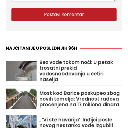
NAJČITANIJE U POSLEDNJIH 96H
Bez vode tokom noći: U petak
trosatni prekid
vodosnabdevanja u četiri
naselja
Most kod Barice poskupeo zbog
novih temelja: Vrednost radova
procenjena na 17 miliona dinara
„‘Vi ste havarija’: Inđijci posle
novog nestanka vode izgubili