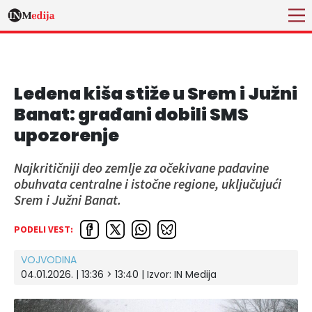
Ledena kiša stiže u Srem i Južni
Banat: građani dobili SMS
upozorenje
Najkritičniji deo zemlje za očekivane padavine
obuhvata centralne i istočne regione, uključujući
Srem i Južni Banat.
PODELI VEST:
VOJVODINA
04.01.2026. | 13:36 > 13:40
| Izvor:
IN Medija