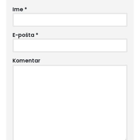
Ime
*
E-pošta
*
Komentar