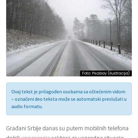
Foto: Pixabay (ilustracija)
Ovaj tekst je prilagođen osobama sa oštećenim vidom
– označeni deo teksta može se automatski preslušati u
audio formatu.
Građani Srbije danas su putem mobilnih telefona
dobili
upozorenje
sektora za vanredne situacije