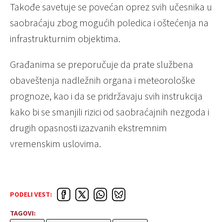
Takođe savetuje se povećan oprez svih učesnika u
saobraćaju zbog mogućih poledica i oštećenja na
infrastrukturnim objektima.
Građanima se preporučuje da prate službena
obaveštenja nadležnih organa i meteorološke
prognoze, kao i da se pridržavaju svih instrukcija
kako bi se smanjili rizici od saobraćajnih nezgoda i
drugih opasnosti izazvanih ekstremnim
vremenskim uslovima.
PODELI VEST:
TAGOVI: