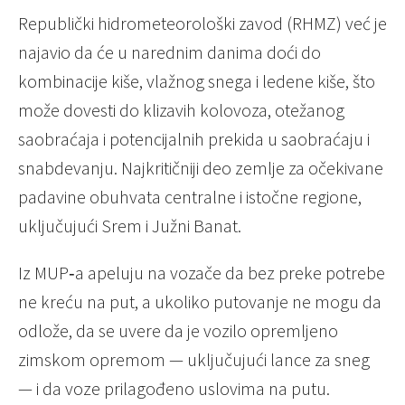
Republički hidrometeorološki zavod (RHMZ) već je
najavio da će u narednim danima doći do
kombinacije kiše, vlažnog snega i ledene kiše, što
može dovesti do klizavih kolovoza, otežanog
saobraćaja i potencijalnih prekida u saobraćaju i
snabdevanju. Najkritičniji deo zemlje za očekivane
padavine obuhvata centralne i istočne regione,
uključujući Srem i Južni Banat.
Iz MUP‑a apeluju na vozače da bez preke potrebe
ne kreću na put, a ukoliko putovanje ne mogu da
odlože, da se uvere da je vozilo opremljeno
zimskom opremom — uključujući lance za sneg
— i da voze prilagođeno uslovima na putu.