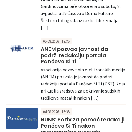
Gardinovcima biće otvorena u subotu, 8.
avgusta, u 19 časova u Domu kulture.
Šestoro fotografa iz različitih zemalja
[…]
05.08.2026 | 13:35
ANEM pozvao javnost da
podrži redakciju portala
Pančevo Si Ti
Asocijacija nezavisnih elektronskih medija
(ANEM) pozvala je javnost da podrži
redakciju portala Pančevo Si Ti (PST), koja
prikuplja sredstva za pokrivanje sudskih
troškova nastalih nakon […]
04.08.2026 | 16:35
NUNS: Poziv za pomoć redakciji
Pančevo Si Ti nakon
pravosnažne presude