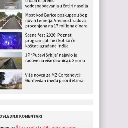
trosatni prekid
vodosnabdevanja u četiri naselja
Most kod Barice poskupeo zbog
novih temelja: Vrednost radova
procenjena na 17 miliona dinara
Scena fest 2026: Poznat
program, ali ne i koliko će
koštati građane Inđije
JP ‘Putevi Srbije’ najavio je
radove na više deonica u Sremu
Više novca za MZ Čortanovci:
Đurđevdan među prioritetima
OSLEDNJI KOMENTARI
usan
na
Šta su sela tražila rebalansom: