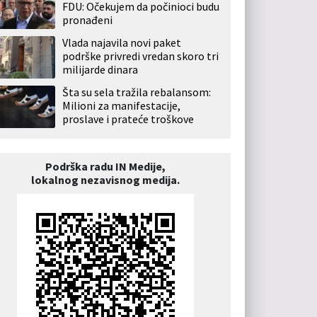
FDU: Očekujem da počinioci budu
pronađeni
Vlada najavila novi paket
podrške privredi vredan skoro tri
milijarde dinara
Šta su sela tražila rebalansom:
Milioni za manifestacije,
proslave i prateće troškove
Podrška radu IN Medije,
lokalnog nezavisnog medija.