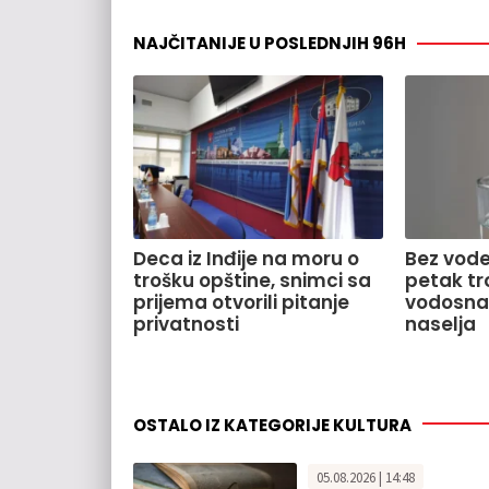
NAJČITANIJE U POSLEDNJIH 96H
Deca iz Inđije na moru o
Bez vode
trošku opštine, snimci sa
petak tr
prijema otvorili pitanje
vodosnab
privatnosti
naselja
OSTALO IZ KATEGORIJE KULTURA
05.08.2026 | 14:48