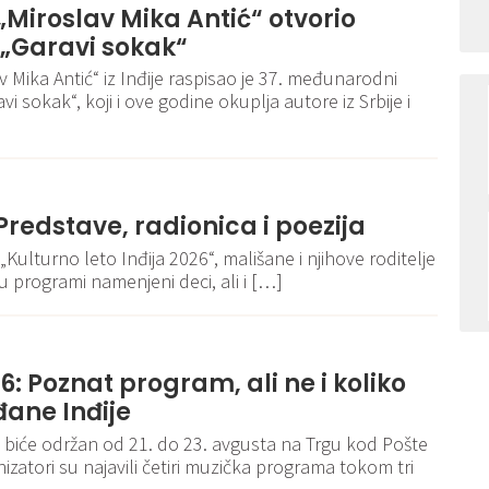
 „Miroslav Mika Antić“ otvorio
 „Garavi sokak“
v Mika Antić“ iz Inđije raspisao je 37. međunarodni
i sokak“, koji i ove godine okuplja autore iz Srbije i
 Predstave, radionica i poezija
„Kulturno leto Inđija 2026“, mališane i njihove roditelje
 programi namenjeni deci, ali i […]
6: Poznat program, ali ne i koliko
đane Inđije
 biće održan od 21. do 23. avgusta na Trgu kod Pošte
nizatori su najavili četiri muzička programa tokom tri