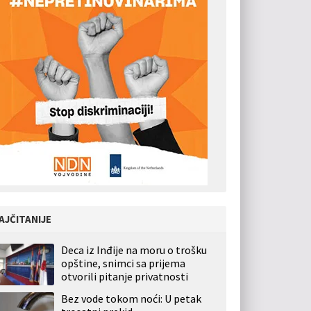
AJČITANIJE
Deca iz Inđije na moru o trošku
opštine, snimci sa prijema
otvorili pitanje privatnosti
Bez vode tokom noći: U petak