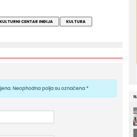
KULTURNI CENTAR INĐIJA
KULTURA
jena.
Neophodna polja su označena
*
N