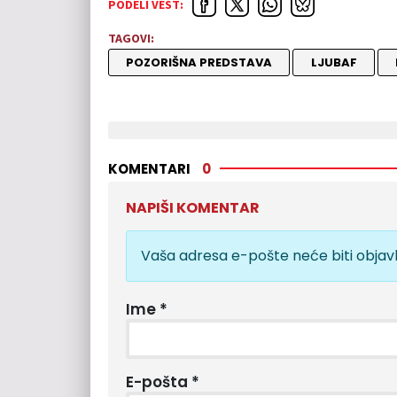
PODELI VEST:
TAGOVI:
POZORIŠNA PREDSTAVA
LJUBAF
KOMENTARI
0
NAPIŠI KOMENTAR
Vaša adresa e-pošte neće biti objavl
Ime
*
E-pošta
*