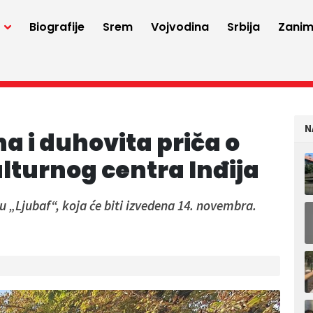
a
Biografije
Srem
Vojvodina
Srbija
Zaniml
N
a i duhovita priča o
ulturnog centra Inđija
vu „Ljubaf“, koja će biti izvedena 14. novembra.