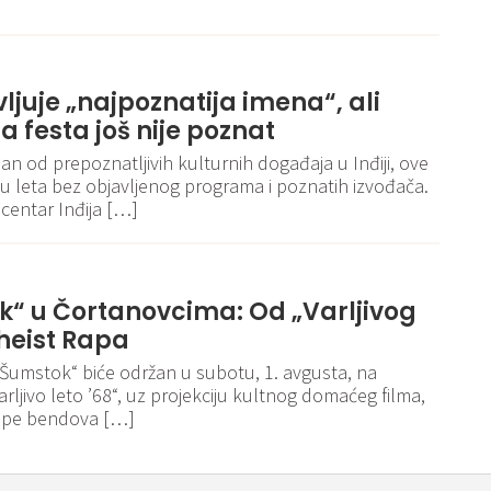
vljuje „najpoznatija imena“, ali
 festa još nije poznat
an od prepoznatljivih kulturnih događaja u Inđiji, ove
cu leta bez objavljenog programa i poznatih izvođača.
centar Inđija […]
k“ u Čortanovcima: Od „Varljivog
theist Rapa
 „Šumstok“ biće održan u subotu, 1. avgusta, na
rljivo leto ’68“, uz projekciju kultnog domaćeg filma,
tupe bendova […]