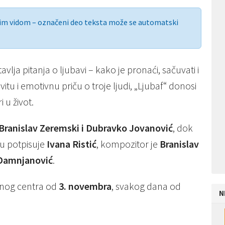
nim vidom – označeni deo teksta može se automatski
vlja pitanja o ljubavi – kako je pronaći, sačuvati i
u i emotivnu priču o troje ljudi, „Ljubaf“ donosi
i u život.
Branislav Zeremski i Dubravko Jovanović
, dok
ju potpisuje
Ivana Ristić
, kompozitor je
Branislav
 Damnjanović
.
rnog centra od
3. novembra
, svakog dana od
N