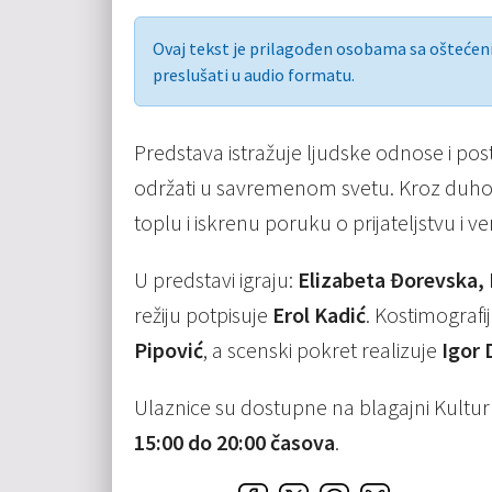
Ovaj tekst je prilagođen osobama sa ošteće
preslušati u audio formatu.
Predstava istražuje ljudske odnose i posta
održati u savremenom svetu. Kroz duhovit
toplu i iskrenu poruku o prijateljstvu i ver
U predstavi igraju:
Elizabeta Đorevska, 
režiju potpisuje
Erol Kadić
. Kostimografi
Pipović
, a scenski pokret realizuje
Igor
Ulaznice su dostupne na blagajni Kultu
15:00 do 20:00 časova
.