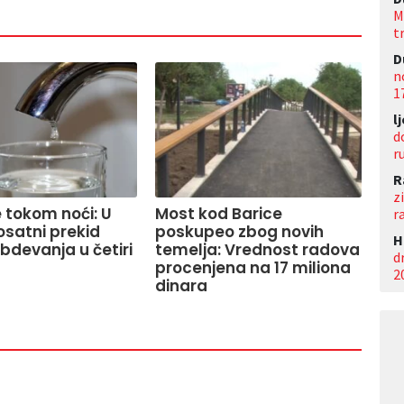
M
t
D
n
1
l
d
r
R
z
 tokom noći: U
Most kod Barice
r
osatni prekid
poskupeo zbog novih
Н
devanja u četiri
temelja: Vrednost radova
d
procenjena na 17 miliona
2
dinara