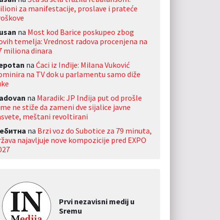
ilioni za manifestacije, proslave i prateće
roškove
usan
na
Most kod Barice poskupeo zbog
ovih temelja: Vrednost radova procenjena na
7 miliona dinara
jepotan
na
Ćaci iz Inđije: Milana Vuković
ominira na TV dok u parlamentu samo diže
uke
adovan
na
Maradik: JP Inđija put od prošle
ime ne stiže da zameni dve sijalice javne
asvete, meštani revoltirani
ебитна
na
Brzi voz do Subotice za 79 minuta,
ržava najavljuje nove kompozicije pred EXPO
027
Prvi nezavisni medij u
Sremu