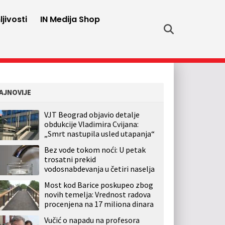
jivosti
IN Medija Shop
AJNOVIJE
VJT Beograd objavio detalje
obdukcije Vladimira Cvijana:
„Smrt nastupila usled utapanja“
Bez vode tokom noći: U petak
trosatni prekid
vodosnabdevanja u četiri naselja
Most kod Barice poskupeo zbog
novih temelja: Vrednost radova
procenjena na 17 miliona dinara
Vučić o napadu na profesora