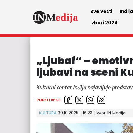
Sve vesti
Inđij
Izbori 2024
„Ljubaf“ – emotivn
ljubavi na sceni K
Kulturni centar Inđija najavljuje predsta
PODELI VEST:
KULTURA
30.10.2025. | 16:23 | Izvor:
IN Medija