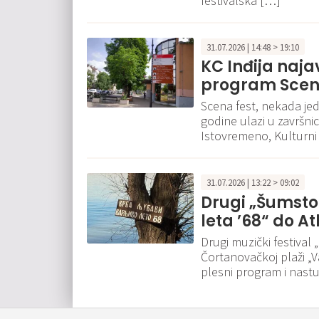
festivalska […]
31.07.2026 | 14:48 > 19:10
KC Inđija naja
program Scena
Scena fest, nekada jed
godine ulazi u završni
Istovremeno, Kulturni 
31.07.2026 | 13:22 > 09:02
Drugi „Šumsto
leta ’68“ do A
Drugi muzički festival
Čortanovačkoj plaži „Va
plesni program i nas