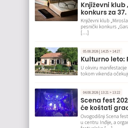
Književni klub
konkurs za 37.
Književni klub „Mirosla
pesnički konkurs „Garav
[…]
05.08.2026 | 14:25 > 14:27
Kulturno leto:
U okviru manifestacije 
tokom vikenda očekuju
04.08.2026 | 13:21 > 13:22
Scena fest 202
će koštati gra
Ovogodišnji Scena fest
u centru Inđije, a orga