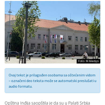
Foto: IN Medija
Ovaj tekst je prilagođen osobama sa oštećenim vidom
– označeni deo teksta može se automatski preslušati u
audio formatu.
Opština Inđija saopštila je da su u Palati Srbija