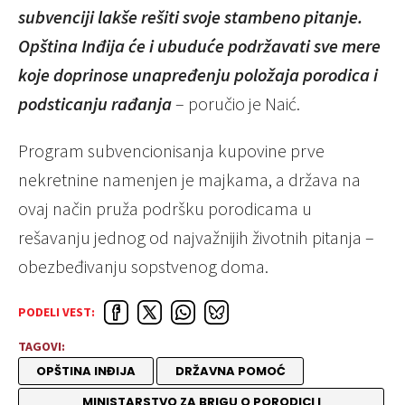
subvenciji lakše rešiti svoje stambeno pitanje.
Opština Inđija će i ubuduće podržavati sve mere
koje doprinose unapređenju položaja porodica i
podsticanju rađanja
– poručio je Naić.
Program subvencionisanja kupovine prve
nekretnine namenjen je majkama, a država na
ovaj način pruža podršku porodicama u
rešavanju jednog od najvažnijih životnih pitanja –
obezbeđivanju sopstvenog doma.
PODELI VEST:
TAGOVI:
OPŠTINA INĐIJA
DRŽAVNA POMOĆ
MINISTARSTVO ZA BRIGU O PORODICI I