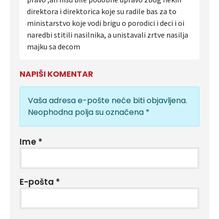
direktora i direktorica koje su radile bas za to
ministarstvo koje vodi brigu o porodici i deci i oi
naredbi stitili nasilnika, a unistavali zrtve nasilja
majku sa decom
NAPIŠI KOMENTAR
Vaša adresa e-pošte neće biti objavljena.
Neophodna polja su označena
*
Ime
*
E-pošta
*