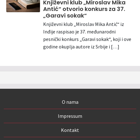
Književni klub „Miroslav Mika
Antić“ otvorio konkurs za 37.
„Garavi sokak“
Književni klub „Miroslav Mika Antić“ iz
Inđije raspisao je 37. međunarodni
pesnički konkurs „Garavi sokak“, koji i ove
godine okuplja autore iz Srbije i […]
O nama
Impressum
Kontakt