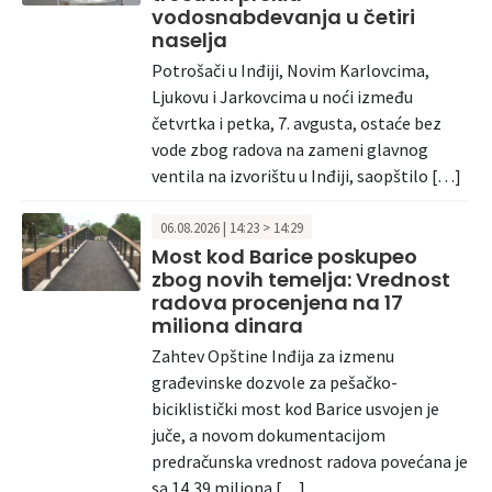
vodosnabdevanja u četiri
naselja
Potrošači u Inđiji, Novim Karlovcima,
Ljukovu i Jarkovcima u noći između
četvrtka i petka, 7. avgusta, ostaće bez
vode zbog radova na zameni glavnog
ventila na izvorištu u Inđiji, saopštilo […]
06.08.2026 | 14:23 > 14:29
Most kod Barice poskupeo
zbog novih temelja: Vrednost
radova procenjena na 17
miliona dinara
Zahtev Opštine Inđija za izmenu
građevinske dozvole za pešačko-
biciklistički most kod Barice usvojen je
juče, a novom dokumentacijom
predračunska vrednost radova povećana je
sa 14,39 miliona […]