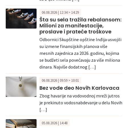
06.08.2026 | 12:34 > 14:29
Šta su sela tražila rebalansom:
Milioni za manifestacije,
proslave i prateće troškove
Odbornici Skupštine opštine Inđija usvojili
su izmene finansijskih planova više
mesnih zajednica za 2026. godinu, kojima
se budžeti sela povećavaju za više miliona
dinara. Najviše dodatnog […]
06.08.2026 | 09:59 > 10:01
Bez vode deo Novih Karlovaca
Zbog havarije na vodovodnoj mreži jutros
je prekinuto vodosnabdevanje u delu Novih
[…]
05.08.2026 | 14:48