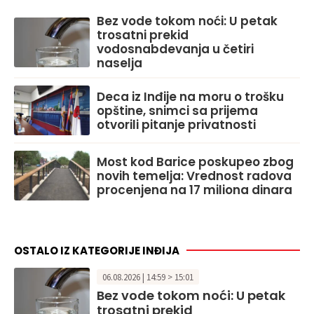
Bez vode tokom noći: U petak
trosatni prekid
vodosnabdevanja u četiri
naselja
Deca iz Inđije na moru o trošku
opštine, snimci sa prijema
otvorili pitanje privatnosti
Most kod Barice poskupeo zbog
novih temelja: Vrednost radova
procenjena na 17 miliona dinara
OSTALO IZ KATEGORIJE INĐIJA
06.08.2026 | 14:59 > 15:01
Bez vode tokom noći: U petak
trosatni prekid