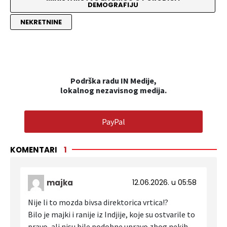
DEMOGRAFIJU
NEKRETNINE
Podrška radu IN Medije,
lokalnog nezavisnog medija.
PayPal
KOMENTARI
1
majka
12.06.2026. u 05:58
Nije li to mozda bivsa direktorica vrtica!?
Bilo je majki i ranije iz Indjije, koje su ostvarile to
pravo ,ali nisu bile podobne upravo zbog nekih