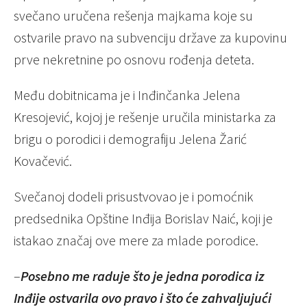
svečano uručena rešenja majkama koje su
ostvarile pravo na subvenciju države za kupovinu
prve nekretnine po osnovu rođenja deteta.
Među dobitnicama je i Inđinčanka Jelena
Kresojević, kojoj je rešenje uručila ministarka za
brigu o porodici i demografiju Jelena Žarić
Kovačević.
Svečanoj dodeli prisustvovao je i pomoćnik
predsednika Opštine Inđija Borislav Naić, koji je
istakao značaj ove mere za mlade porodice.
–
Posebno me raduje što je jedna porodica iz
Inđije ostvarila ovo pravo i što će zahvaljujući