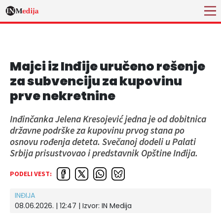
Majci iz Inđije uručeno rešenje
za subvenciju za kupovinu
prve nekretnine
Inđinčanka Jelena Kresojević jedna je od dobitnica
državne podrške za kupovinu prvog stana po
osnovu rođenja deteta. Svečanoj dodeli u Palati
Srbija prisustvovao i predstavnik Opštine Inđija.
PODELI VEST:
INĐIJA
08.06.2026. | 12:47 | Izvor:
IN Medija