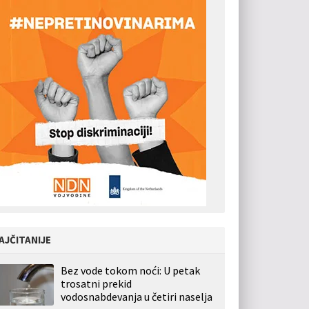
AJČITANIJE
Bez vode tokom noći: U petak
trosatni prekid
vodosnabdevanja u četiri naselja