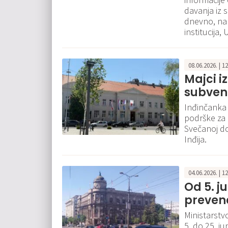
davanja iz s
dnevno, na 
institucija,
08.06.2026. | 1
Majci i
subvenc
Inđinčanka 
podrške za
Svečanoj do
Inđija.
04.06.2026. | 1
Od 5. 
prevenc
Ministarstvo
5. do 25. j