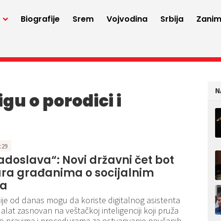
a
Biografije
Srem
Vojvodina
Srbija
Zaniml
N
gu o porodici i
7:29
Radoslava“: Novi državni čet bot
ra građanima o socijalnim
ma
ije od danas mogu da koriste digitalnog asistenta
alat zasnovan na veštačkoj inteligenciji koji pruža
 o pravima i procedurama za ostvarivanje novčanih