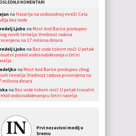
OSLEDNJI KOMENTARI
ejan
na
Havarija na vodovodnoj mreži: Cela
nđija bez vode
redelj Ljubo
na
Most kod Barice poskupeo
bog novih temelja: Vrednost radova
rocenjena na 17 miliona dinara
redelj Ljubo
na
Bez vode tokom noći: U petak
rosatni prekid vodosnabdevanja u četiri
aselja
edeljko
na
Most kod Barice poskupeo zbog
ovih temelja: Vrednost radova procenjena na
7 miliona dinara
oka
na
Bez vode tokom noći: U petak trosatni
rekid vodosnabdevanja u četiri naselja
Prvi nezavisni medij u
Sremu