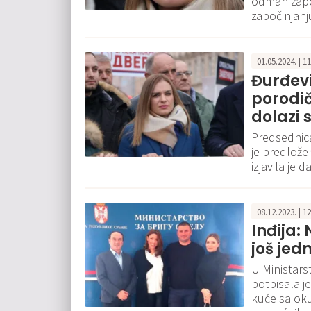
odmah zapo
započinjanj
01.05.2024. | 1
Đurđevi
porodič
dolazi
Predsednica
je predlože
izjavila je 
08.12.2023. | 1
Inđija:
još jed
U Ministarst
potpisala j
kuće sa oku