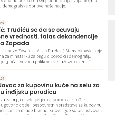
čenomo borbu i da svi građani imaju svoju ulogu u
u demografske obnove naše nacije.
1:40
ć: Trudiću se da se očuvaju
ne vrednosti, talas dekandencije
 sa Zapada
 stranke Zavetnici Milica Đurđević Stamenkovski, koja
na za ministarku za brigu o porodici i demografiju,
da je „počastvovana prilikom da služi svojoj zemlji“.
2:29
 Novac za kupovinu kuće na selu za
nu inđijsku porodicu
vu za brigu o selu još jedna porodica iz Inđije
e ugovor o dodeli bespovratnih sredstava za kupovinu
ćnicom za mlade bračne parove, gde su prisustvovali