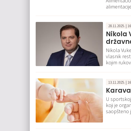
Alimentacio
alimentacije
28.11.2025. | 1
Nikola 
državn
Nikola Vuke
vlasnik rest
kojim rukov
13.11.2025. | 1
Karavan
U sportskoj 
koji je orga
saopšteno j