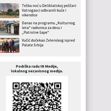
Teška noć u Deliblatskoj peščari:
Vatrogasci odbranili kuće i
vikendice
Danas na programu „Kulturnog
leta“ radionica za decu i
„Patrolne šape“
Vučić dočekao Zelenskog ispred
Palate Srbija
Podrška radu IN Medije,
lokalnog nezavisnog medija.