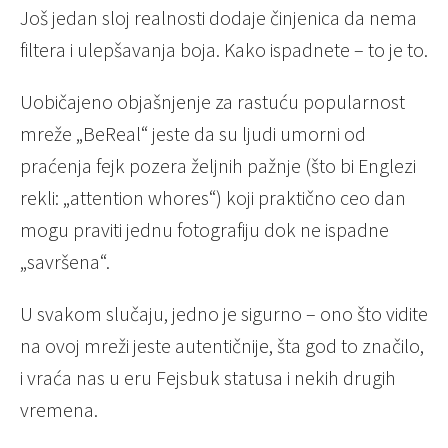
Još jedan sloj realnosti dodaje činjenica da nema
filtera i ulepšavanja boja. Kako ispadnete – to je to.
Uobičajeno objašnjenje za rastuću popularnost
mreže „BeReal“ jeste da su ljudi umorni od
praćenja fejk pozera željnih pažnje (što bi Englezi
rekli: „attention whores“) koji praktično ceo dan
mogu praviti jednu fotografiju dok ne ispadne
„savršena“.
U svakom slučaju, jedno je sigurno – ono što vidite
na ovoj mreži jeste autentičnije, šta god to značilo,
i vraća nas u eru Fejsbuk statusa i nekih drugih
vremena.