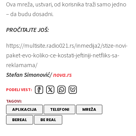
Ova mreža, ustvari, od korisnika traži samo jedno
– da budu dosadni.
PROČITAJTE JOŠ:
https://multisite.radio021.rs/inmedija2/stize-novi-
paket-evo-koliko-ce-kostati-jeftiniji-netfliks-sa-
reklamama/
Stefan Simonović/
nova.rs
PODELI VEST:
TAGOVI:
APLIKACIJA
TELEFONI
MREŽA
BEREAL
BE REAL