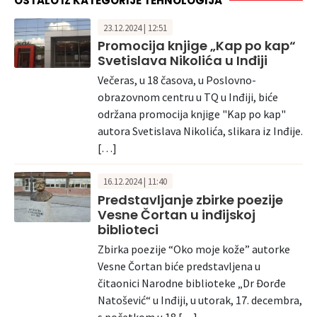
OSTALO IZ KATEGORIJE TEHNOLOGIJA
23.12.2024 | 12:51
Promocija knjige „Kap po kap“
Svetislava Nikolića u Inđiji
Večeras, u 18 časova, u Poslovno-
obrazovnom centru u TQ u Inđiji, biće
održana promocija knjige "Kap po kap"
autora Svetislava Nikolića, slikara iz Inđije.
[…]
16.12.2024 | 11:40
Predstavljanje zbirke poezije
Vesne Čortan u inđijskoj
biblioteci
Zbirka poezije “Oko moje kože” autorke
Vesne Čortan biće predstavljena u
čitaonici Narodne biblioteke „Dr Đorđe
Natošević“ u Inđiji, u utorak, 17. decembra,
s početkom u 18 […]