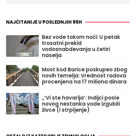
NAJČITANIJE U POSLEDNJIH 96H
Bez vode tokom noći: U petak
trosatni prekid
vodosnabdevanja u četiri
naselja
Most kod Barice poskupeo zbog
novih temelja: Vrednost radova
procenjena na 17 miliona dinara
„‘Vi ste havarija’: Inđijci posle
novog nestanka vode izgubili
živce (i strpljenje)