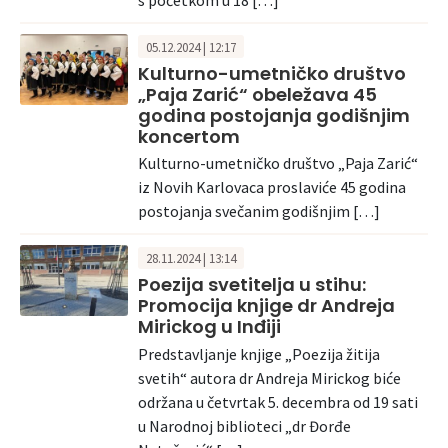
05.12.2024 | 12:17
Kulturno-umetničko društvo
„Paja Zarić“ obeležava 45
godina postojanja godišnjim
koncertom
Kulturno-umetničko društvo „Paja Zarić“
iz Novih Karlovaca proslaviće 45 godina
postojanja svečanim godišnjim […]
28.11.2024 | 13:14
Poezija svetitelja u stihu:
Promocija knjige dr Andreja
Mirickog u Inđiji
Predstavljanje knjige „Poezija žitija
svetih“ autora dr Andreja Mirickog biće
održana u četvrtak 5. decembra od 19 sati
u Narodnoj biblioteci „dr Đorđe