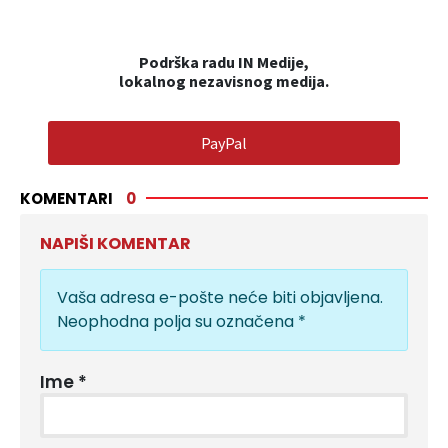
Podrška radu IN Medije,
lokalnog nezavisnog medija.
PayPal
KOMENTARI
0
NAPIŠI KOMENTAR
Vaša adresa e-pošte neće biti objavljena.
Neophodna polja su označena
*
Ime
*