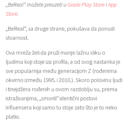
„BeReal“ možete preuzeti u
Goole Play Store
i
App
Store
.
„BeReal“, sa druge strane, pokušava da ponudi
stvarnost.
Ova mreža želi da pruži manje lažnu sliku o
ljudima koji stoje iza profila, a od svog nastanka je
sve popularnija među generacijom Z (rođenima
okvirno između 1995. i 2010.). Skoro polovinu ljudi
i tinejdžera rođenih u ovom razdoblju su, prema
istraživanjima, „smorili“ identični postovi
influensera koji samo tu stoje zato što je to neko
platio.