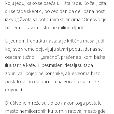
koju jedu, kako se osećaju ili šta rade. Ko želi, pitali
su se tada skeptici, po ceo dan da deli banalnosti
iz svog života sa potpunim strancima? Odgovor je
bio jednostavan – stotine miliona ljudi.
U jednom trenutku nastala je kritična masa ljudi
koji sve vreme objavljuju stvari poput „danas se
osećam tužno“ ili „srećno“, praćene slikom bašte
ili jutarnje kafe. Ti besmisleni detalji su tada
zbunjivali pojedine korisnike, ali je veoma brzo
postalo jasno da oni nisu najgore što se može
dogoditi.
Društvene mreže su ubrzo nakon toga postale
mesto nemilosrdnih kulturnih ratova, mesto gde