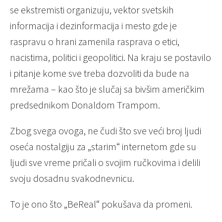
se ekstremisti organizuju, vektor svetskih
informacija i dezinformacija i mesto gde je
raspravu o hrani zamenila rasprava o etici,
nacistima, politici i geopolitici. Na kraju se postavilo
i pitanje kome sve treba dozvoliti da bude na
mrežama – kao što je slučaj sa bivšim američkim
predsednikom Donaldom Trampom.
Zbog svega ovoga, ne čudi što sve veći broj ljudi
oseća nostalgiju za „starim“ internetom gde su
ljudi sve vreme pričali o svojim ručkovima i delili
svoju dosadnu svakodnevnicu.
To je ono što „BeReal“ pokušava da promeni.