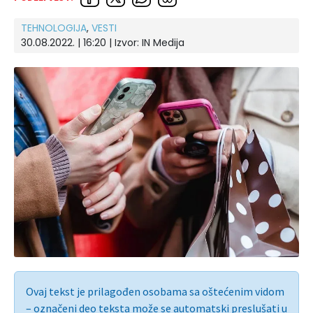
TEHNOLOGIJA
,
VESTI
30.08.2022. | 16:20 | Izvor:
IN Medija
Ovaj tekst je prilagođen osobama sa oštećenim vidom
– označeni deo teksta može se automatski preslušati u