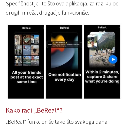
Specifičnost je i to što ova aplikacija, za razliku od
drugih mreža, drugačije funkcioniše.
Kako radi „BeReal“?
„BeReal“ funkcioniše tako što svakoga dana