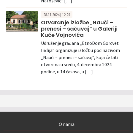
Natošević“ […]
28.11.2024 | 12:29
Otvaranje izložbe „Nauči –
prenesi – sačuvaj“ u Galeriji
Kuće Vojnovića
Udruženje građana „EtnoDom Gorcvet
Inđija“ organizuje izložbu pod nazivom
„Nauči – prenesi – sačuvaj“, koja će biti
otvorena u sredu, 4. decembra 2024.
godine, u 14 časova, u […]
O nama