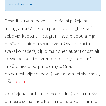
audio formatu.
Dosadili su vam pozeri i ljudi željni pažnje na
Instagramu? Aplikacija pod nazivom „BeReal“
sebe vidi kao Anti-Instagram i sve je popularnija
među korisnicima širom sveta. Ova aplikacija
svakako neće fejk ljudima doneti autentičnost, ali
će sve podsetiti na vreme kada je „biti onlajn“
značilo nešto potpuno drugo. Ona,
pojednostavljeno, pokušava da ponudi stvarnost,
piše
nova.rs
.
Uobičajena sprdnja u ranoj eri društvenih mreža
odnosila se na ljude koji su non-stop delili hranu