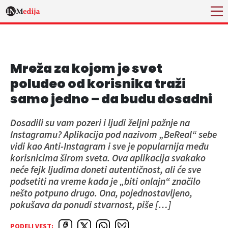
Mreža za kojom je svet
poludeo od korisnika traži
samo jedno – da budu dosadni
Dosadili su vam pozeri i ljudi željni pažnje na
Instagramu? Aplikacija pod nazivom „BeReal“ sebe
vidi kao Anti-Instagram i sve je popularnija među
korisnicima širom sveta. Ova aplikacija svakako
neće fejk ljudima doneti autentičnost, ali će sve
podsetiti na vreme kada je „biti onlajn“ značilo
nešto potpuno drugo. Ona, pojednostavljeno,
pokušava da ponudi stvarnost, piše […]
PODELI VEST: