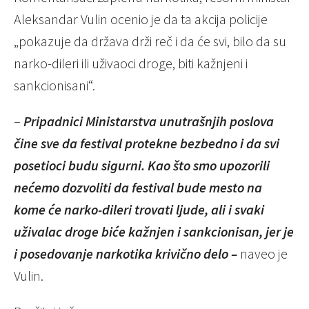
Aleksandar Vulin ocenio je da ta akcija policije
„pokazuje da država drži reč i da će svi, bilo da su
narko-dileri ili uživaoci droge, biti kažnjeni i
sankcionisani“.
–
Pripadnici Ministarstva unutrašnjih poslova
čine sve da festival protekne bezbedno i da svi
posetioci budu sigurni. Kao što smo upozorili
nećemo dozvoliti da festival bude mesto na
kome će narko-dileri trovati ljude, ali i svaki
uživalac droge biće kažnjen i sankcionisan, jer je
i posedovanje narkotika krivično delo –
naveo je
Vulin.