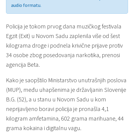
audio formatu.
Policija je tokom prvog dana muzičkog festivala
Egzit (Exit) u Novom Sadu zaplenila više od šest
kilograma droge i podnela krivične prijave protiv
34 osobe zbog posedovanja narkotika, prenosi
agencija Beta.
Kako je saopštilo Ministarstvo unutrašnjih poslova
(MUP), među uhapšenima je državljanin Slovenije
B.G. (52), a u stanu u Novom Sadu u kom
neprijavljeno boravi policija je pronašla 4,1
kilogram amfetamina, 602 grama marihuane, 44
grama kokaina i digitalnu vagu.