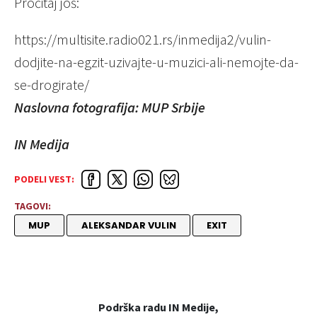
Pročitaj još:
https://multisite.radio021.rs/inmedija2/vulin-
dodjite-na-egzit-uzivajte-u-muzici-ali-nemojte-da-
se-drogirate/
Naslovna fotografija: MUP Srbije
IN Medija
PODELI VEST:
TAGOVI:
MUP
ALEKSANDAR VULIN
EXIT
Podrška radu IN Medije,