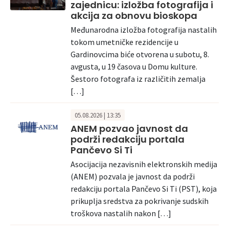
zajednicu: izložba fotografija i
akcija za obnovu bioskopa
Međunarodna izložba fotografija nastalih
tokom umetničke rezidencije u
Gardinovcima biće otvorena u subotu, 8.
avgusta, u 19 časova u Domu kulture.
Šestoro fotografa iz različitih zemalja
[…]
05.08.2026 | 13:35
ANEM pozvao javnost da
podrži redakciju portala
Pančevo Si Ti
Asocijacija nezavisnih elektronskih medija
(ANEM) pozvala je javnost da podrži
redakciju portala Pančevo Si Ti (PST), koja
prikuplja sredstva za pokrivanje sudskih
troškova nastalih nakon […]