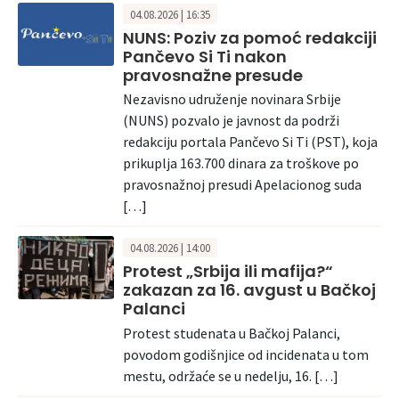
04.08.2026 | 16:35
NUNS: Poziv za pomoć redakciji
Pančevo Si Ti nakon
pravosnažne presude
Nezavisno udruženje novinara Srbije
(NUNS) pozvalo je javnost da podrži
redakciju portala Pančevo Si Ti (PST), koja
prikuplja 163.700 dinara za troškove po
pravosnažnoj presudi Apelacionog suda
[…]
04.08.2026 | 14:00
Protest „Srbija ili mafija?“
zakazan za 16. avgust u Bačkoj
Palanci
Protest studenata u Bačkoj Palanci,
povodom godišnjice od incidenata u tom
mestu, održaće se u nedelju, 16. […]