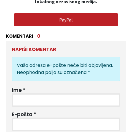
lokalnog nezavisnog medija.
PayPal
KOMENTARI
0
NAPIŠI KOMENTAR
Vaša adresa e-pošte neće biti objavljena.
Neophodna polja su označena
*
Ime
*
E-pošta
*