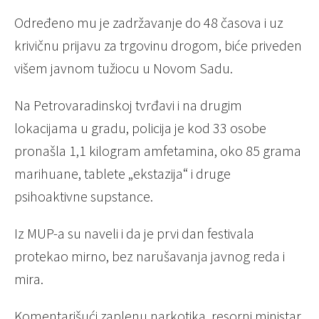
Određeno mu je zadržavanje do 48 časova i uz
krivičnu prijavu za trgovinu drogom, biće priveden
višem javnom tužiocu u Novom Sadu.
Na Petrovaradinskoj tvrđavi i na drugim
lokacijama u gradu, policija je kod 33 osobe
pronašla 1,1 kilogram amfetamina, oko 85 grama
marihuane, tablete „ekstazija“ i druge
psihoaktivne supstance.
Iz MUP-a su naveli i da je prvi dan festivala
protekao mirno, bez narušavanja javnog reda i
mira.
Komentarišući zaplenu narkotika, resorni ministar