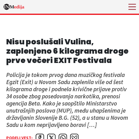
Nisu poslušali Vulina,
zaplenjeno 6 kilograma droge
prve večeri EXIT Festivala
Policija je tokom prvog dana muzičkog festivala
Egzit (Exit) u Novom Sadu zaplenila više od šest
kilograma droge i podnela krivične prijave protiv
34 osobe zbog posedovanja narkotika, prenosi
agencija Beta. Kako je saopštilo Ministarstvo
unutrašnjih poslova (MUP), među uhapšenima je
državljanin Slovenije B.G. (52), a u stanu u Novom
Sadu u kom neprijavljeno boravi […]
PODELI VEST: