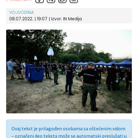
VOJVODINA
08.07.2022. | 19:07 | Izvor:
IN Medija
Ovaj tekst je prilagođen osobama sa oštećenim vidom
– označeni deo teksta može se automatski preslušati u