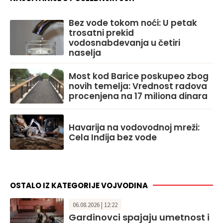
Bez vode tokom noći: U petak
trosatni prekid
vodosnabdevanja u četiri
naselja
Most kod Barice poskupeo zbog
novih temelja: Vrednost radova
procenjena na 17 miliona dinara
Havarija na vodovodnoj mreži:
Cela Inđija bez vode
OSTALO IZ KATEGORIJE VOJVODINA
06.08.2026 | 12:22
Gardinovci spajaju umetnost i