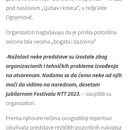
pod naslovom „Ljubav i krivica“, u režiji Vide
Ognjenović.
Organizatori naglašavaju da je prošla potorišna
sezona bila veoma „bogata i izazovna“
-Nažalost neke predstave su izostale zbog
organizacionih i tehničkih problema izvođenja
na otvorenom. Nadamo se da ćemo neke od njih
moći da vidimo na narednom, desetom
jubilarnom Festivalu NTT 2023.
– saopštili su
organizatori.
Prema njihovim rečima ovogodišnji repertoar
obuhvata predstave rezličitih pozorišnih rukopisa