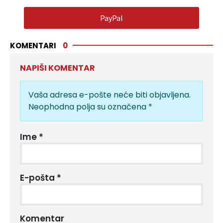
PayPal
KOMENTARI
0
NAPIŠI KOMENTAR
Vaša adresa e-pošte neće biti objavljena.
Neophodna polja su označena
*
Ime
*
E-pošta
*
Komentar