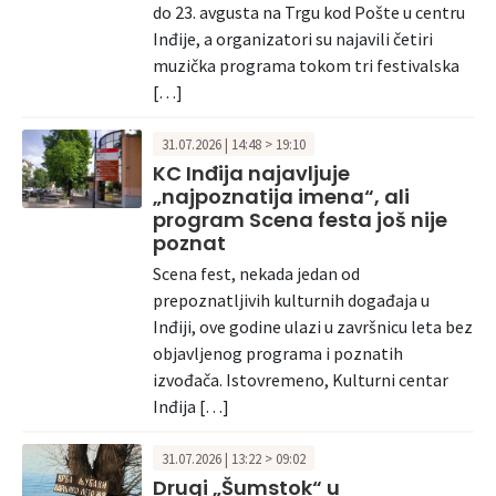
do 23. avgusta na Trgu kod Pošte u centru
Inđije, a organizatori su najavili četiri
muzička programa tokom tri festivalska
[…]
31.07.2026 | 14:48 > 19:10
KC Inđija najavljuje
„najpoznatija imena“, ali
program Scena festa još nije
poznat
Scena fest, nekada jedan od
prepoznatljivih kulturnih događaja u
Inđiji, ove godine ulazi u završnicu leta bez
objavljenog programa i poznatih
izvođača. Istovremeno, Kulturni centar
Inđija […]
31.07.2026 | 13:22 > 09:02
Drugi „Šumstok“ u