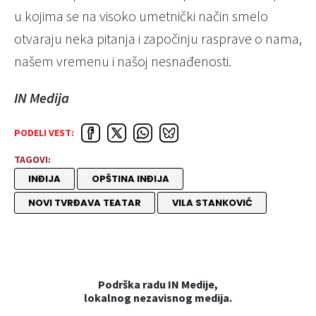
u kojima se na visoko umetnički način smelo
otvaraju neka pitanja i započinju rasprave o nama,
našem vremenu i našoj nesnađenosti.
IN Medija
PODELI VEST:
TAGOVI:
INĐIJA
OPŠTINA INĐIJA
NOVI TVRĐAVA TEATAR
VILA STANKOVIĆ
Podrška radu IN Medije,
lokalnog nezavisnog medija.