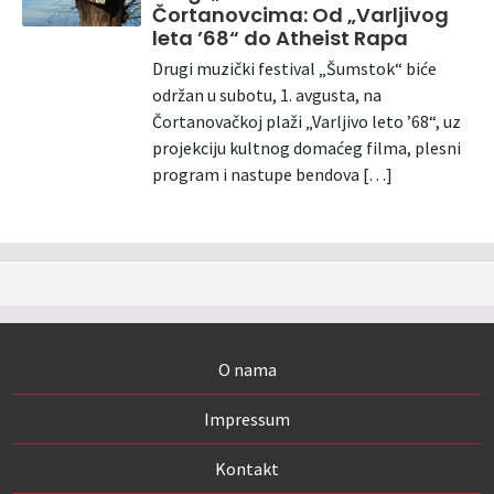
Čortanovcima: Od „Varljivog
leta ’68“ do Atheist Rapa
Drugi muzički festival „Šumstok“ biće
održan u subotu, 1. avgusta, na
Čortanovačkoj plaži „Varljivo leto ’68“, uz
projekciju kultnog domaćeg filma, plesni
program i nastupe bendova […]
O nama
Impressum
Kontakt