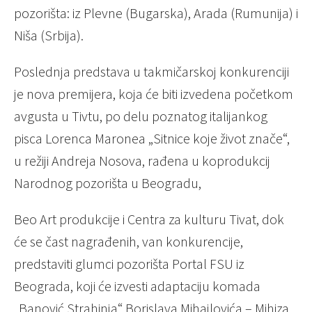
pozorišta: iz Plevne (Bugarska), Arada (Rumunija) i
Niša (Srbija).
Poslednja predstava u takmičarskoj konkurenciji
je nova premijera, koja će biti izvedena početkom
avgusta u Tivtu, po delu poznatog italijankog
pisca Lorenca Maronea „Sitnice koje život znače“,
u režiji Andreja Nosova, rađena u koprodukcij
Narodnog pozorišta u Beogradu,
Beo Art produkcije i Centra za kulturu Tivat, dok
će se čast nagrađenih, van konkurencije,
predstaviti glumci pozorišta Portal FSU iz
Beograda, koji će izvesti adaptaciju komada
„Banović Strahinja“ Borislava Mihajlovića – Mihiza,