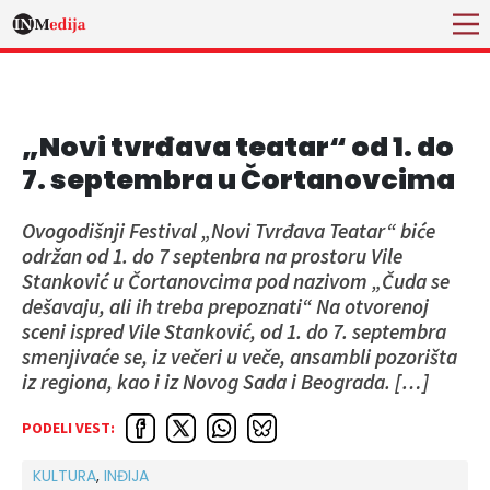
„Novi tvrđava teatar“ od 1. do
7. septembra u Čortanovcima
Ovogodišnji Festival „Novi Tvrđava Teatar“ biće
održan od 1. do 7 septenbra na prostoru Vile
Stanković u Čortanovcima pod nazivom „Čuda se
dešavaju, ali ih treba prepoznati“ Na otvorenoj
sceni ispred Vile Stanković, od 1. do 7. septembra
smenjivaće se, iz večeri u veče, ansambli pozorišta
iz regiona, kao i iz Novog Sada i Beograda. […]
PODELI VEST:
KULTURA
,
INĐIJA