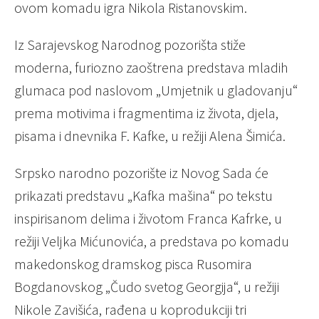
ovom komadu igra Nikola Ristanovskim.
Iz Sarajevskog Narodnog pozorišta stiže
moderna, furiozno zaoštrena predstava mladih
glumaca pod naslovom „Umjetnik u gladovanju“
prema motivima i fragmentima iz života, djela,
pisama i dnevnika F. Kafke, u režiji Alena Šimića.
Srpsko narodno pozorište iz Novog Sada će
prikazati predstavu „Kafka mašina“ po tekstu
inspirisanom delima i životom Franca Kafrke, u
režiji Veljka Mićunovića, a predstava po komadu
makedonskog dramskog pisca Rusomira
Bogdanovskog „Čudo svetog Georgija“, u režiji
Nikole Zavišića, rađena u koprodukciji tri