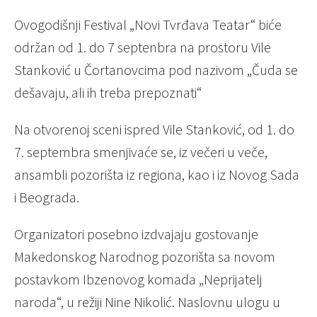
Ovogodišnji Festival „Novi Tvrđava Teatar“ biće
održan od 1. do 7 septenbra na prostoru Vile
Stanković u Čortanovcima pod nazivom „Čuda se
dešavaju, ali ih treba prepoznati“
Na otvorenoj sceni ispred Vile Stanković, od 1. do
7. septembra smenjivaće se, iz večeri u veče,
ansambli pozorišta iz regiona, kao i iz Novog Sada
i Beograda.
Organizatori posebno izdvajaju gostovanje
Makedonskog Narodnog pozorišta sa novom
postavkom Ibzenovog komada „Neprijatelj
naroda“, u režiji Nine Nikolić. Naslovnu ulogu u