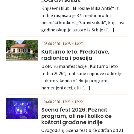
Književni klub „Miroslav Mika Antić“ iz
Inđije raspisao je 37. međunarodni
pesnički konkurs „Garavi sokak“, koji i ove
godine okuplja autore iz Srbije i […]
05.08.2026 | 14:25 > 14:27
Kulturno leto: Predstave,
radionica i poezija
U okviru manifestacije „Kulturno leto
Inđija 2026“, mališane i njihove roditelje
tokom vikenda očekuju programi
namenjeni deci, ali i […]
04.08.2026 | 13:21 > 13:22
Scena fest 2026: Poznat
program, ali ne i koliko će
koštati građane Inđije
Ovogodišnji Scena fest biće održan od 21.