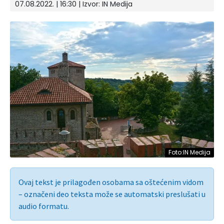
07.08.2022. | 16:30 | Izvor:
IN Medija
Foto:IN Medija
Ovaj tekst je prilagođen osobama sa oštećenim vidom
– označeni deo teksta može se automatski preslušati u
audio formatu.