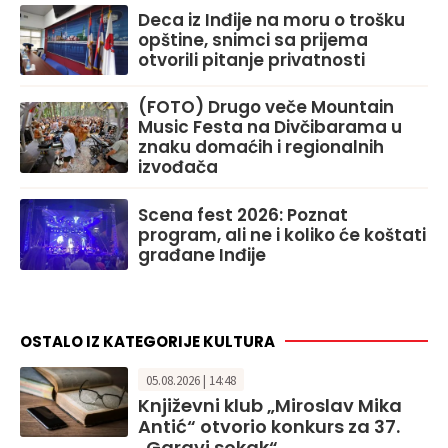
Deca iz Inđije na moru o trošku
opštine, snimci sa prijema
otvorili pitanje privatnosti
(FOTO) Drugo veče Mountain
Music Festa na Divčibarama u
znaku domaćih i regionalnih
izvođača
Scena fest 2026: Poznat
program, ali ne i koliko će koštati
građane Inđije
OSTALO IZ KATEGORIJE KULTURA
05.08.2026 | 14:48
Književni klub „Miroslav Mika
Antić“ otvorio konkurs za 37.
„Garavi sokak“