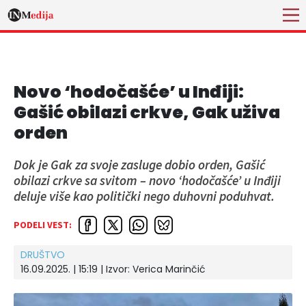
Novo ‘hodočašće’ u Inđiji:
Gašić obilazi crkve, Gak uživa
orden
Dok je Gak za svoje zasluge dobio orden, Gašić
obilazi crkve sa svitom – novo ‘hodočašće’ u Inđiji
deluje više kao politički nego duhovni poduhvat.
PODELI VEST:
DRUŠTVO
16.09.2025. | 15:19
| Izvor:
Verica Marinčić