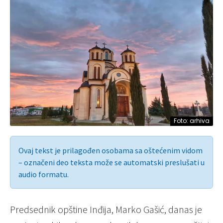
Foto: arhiva
Ovaj tekst je prilagođen osobama sa oštećenim vidom
– označeni deo teksta može se automatski preslušati u
audio formatu.
Predsednik opštine Inđija, Marko Gašić, danas je