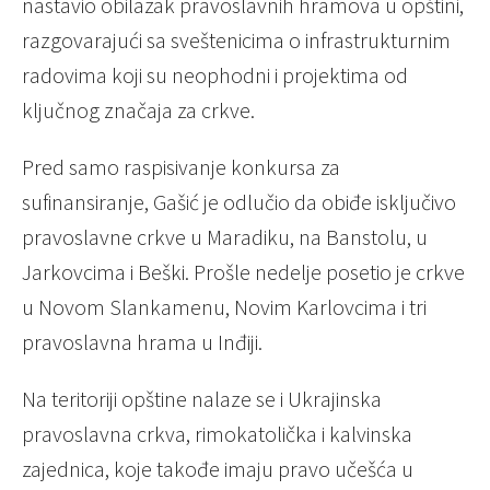
nastavio obilazak pravoslavnih hramova u opštini,
razgovarajući sa sveštenicima o infrastrukturnim
radovima koji su neophodni i projektima od
ključnog značaja za crkve.
Pred samo raspisivanje konkursa za
sufinansiranje, Gašić je odlučio da obiđe isključivo
pravoslavne crkve u Maradiku, na Banstolu, u
Jarkovcima i Beški. Prošle nedelje posetio je crkve
u Novom Slankamenu, Novim Karlovcima i tri
pravoslavna hrama u Inđiji.
Na teritoriji opštine nalaze se i Ukrajinska
pravoslavna crkva, rimokatolička i kalvinska
zajednica, koje takođe imaju pravo učešća u