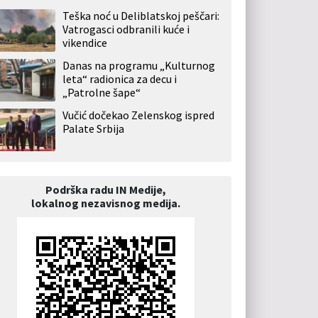
Teška noć u Deliblatskoj peščari:
Vatrogasci odbranili kuće i
vikendice
Danas na programu „Kulturnog
leta“ radionica za decu i
„Patrolne šape“
Vučić dočekao Zelenskog ispred
Palate Srbija
Podrška radu IN Medije,
lokalnog nezavisnog medija.