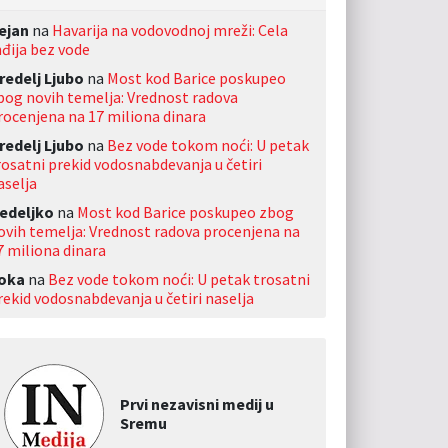
ejan
na
Havarija na vodovodnoj mreži: Cela
nđija bez vode
redelj Ljubo
na
Most kod Barice poskupeo
bog novih temelja: Vrednost radova
rocenjena na 17 miliona dinara
redelj Ljubo
na
Bez vode tokom noći: U petak
rosatni prekid vodosnabdevanja u četiri
aselja
edeljko
na
Most kod Barice poskupeo zbog
ovih temelja: Vrednost radova procenjena na
7 miliona dinara
oka
na
Bez vode tokom noći: U petak trosatni
rekid vodosnabdevanja u četiri naselja
Prvi nezavisni medij u
Sremu