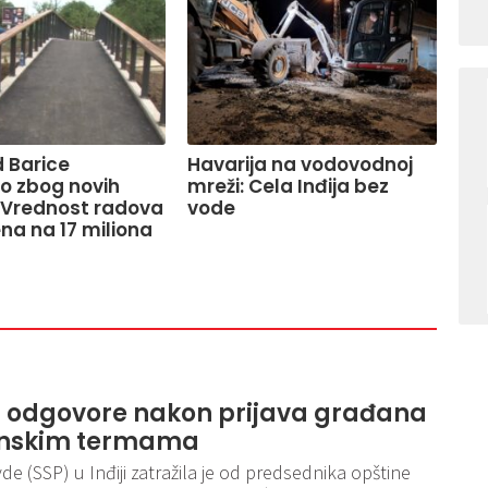
 Barice
Havarija na vodovodnoj
o zbog novih
mreži: Cela Inđija bez
 Vrednost radova
vode
na na 17 miliona
aži odgovore nakon prijava građana
nonskim termama
de (SSP) u Inđiji zatražila je od predsednika opštine