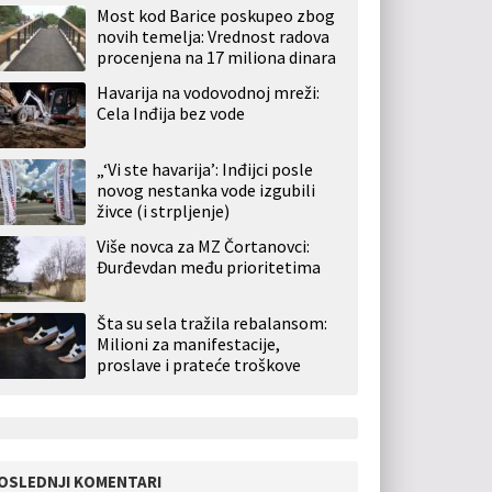
Most kod Barice poskupeo zbog
novih temelja: Vrednost radova
procenjena na 17 miliona dinara
Havarija na vodovodnoj mreži:
Cela Inđija bez vode
„‘Vi ste havarija’: Inđijci posle
novog nestanka vode izgubili
živce (i strpljenje)
Više novca za MZ Čortanovci:
Đurđevdan među prioritetima
Šta su sela tražila rebalansom:
Milioni za manifestacije,
proslave i prateće troškove
OSLEDNJI KOMENTARI