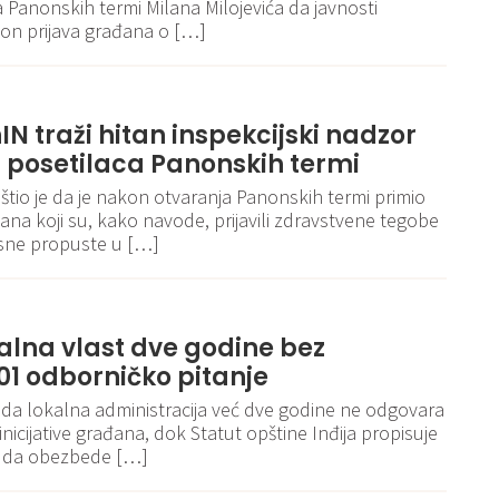
a Panonskih termi Milana Milojevića da javnosti
on prijava građana o […]
N traži hitan inspekcijski nadzor
i posetilaca Panonskih termi
tio je da je nakon otvaranja Panonskih termi primio
đana koji su, kako navode, prijavili zdravstvene tegobe
osne propuste u […]
alna vlast dve godine bez
01 odborničko pitanje
 da lokalna administracija već dve godine ne odgovara
inicijative građana, dok Statut opštine Inđija propisuje
i da obezbede […]