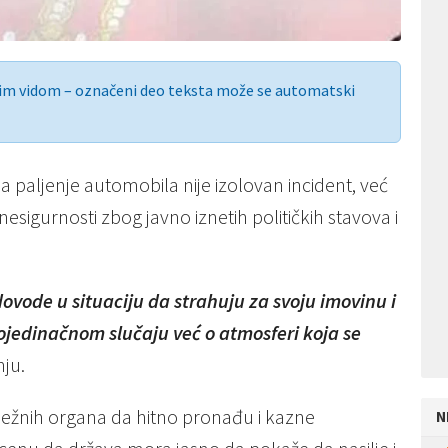
nim vidom – označeni deo teksta može se automatski
 da paljenje automobila nije izolovan incident, već
esigurnosti zbog javno iznetih političkih stavova i
ovode u situaciju da strahuju za svoju imovinu i
ojedinačnom slučaju već o atmosferi koja se
nju.
ležnih organa da hitno pronađu i kazne
N