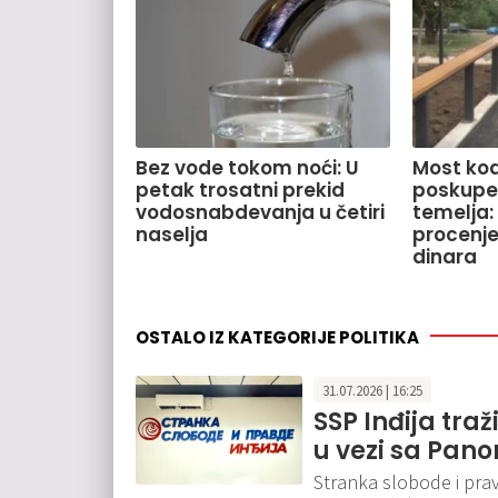
Bez vode tokom noći: U
Most kod
petak trosatni prekid
poskupe
vodosnabdevanja u četiri
temelja:
naselja
procenje
dinara
OSTALO IZ KATEGORIJE POLITIKA
31.07.2026 | 16:25
SSP Inđija tr
u vezi sa Pa
Stranka slobode i prav