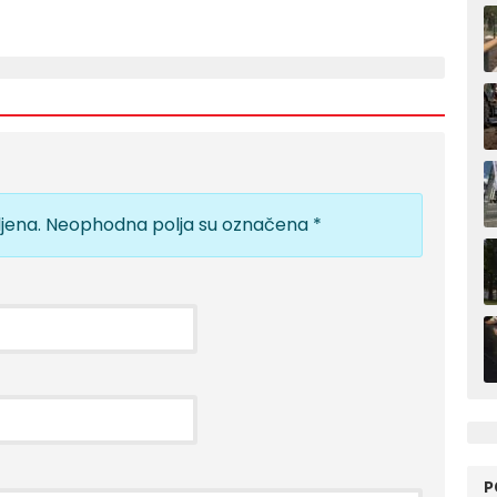
jena.
Neophodna polja su označena
*
P