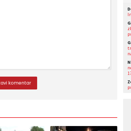
D
I
G
z
p
G
t
n
N
n
1
Z
p