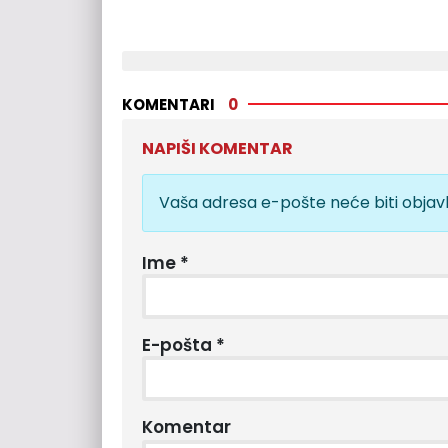
KOMENTARI
0
NAPIŠI KOMENTAR
Vaša adresa e-pošte neće biti objavl
Ime
*
E-pošta
*
Komentar