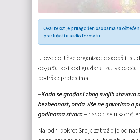
Ovaj tekst je prilagođen osobama sa ošteće
preslušati u audio formatu.
Iz ove političke organizacije saopštili su
događaj koji kod građana izaziva osećaj n
podrške protestima.
–
Kada se građani zbog svojih stavova d
bezbednost, onda više ne govorimo o p
godinama stvara
– navodi se u saopšte
Narodni pokret Srbije
zatražio je od nad