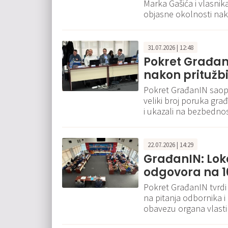
Marka Gašića i vlasnik
objasne okolnosti nak
31.07.2026 | 12:48
Pokret GrađanI
nakon pritužb
Pokret GrađanIN saopš
veliki broj poruka gra
i ukazali na bezbedn
22.07.2026 | 14:29
GrađanIN: Lok
odgovora na 1
Pokret GrađanIN tvrdi
na pitanja odbornika i 
obavezu organa vlast