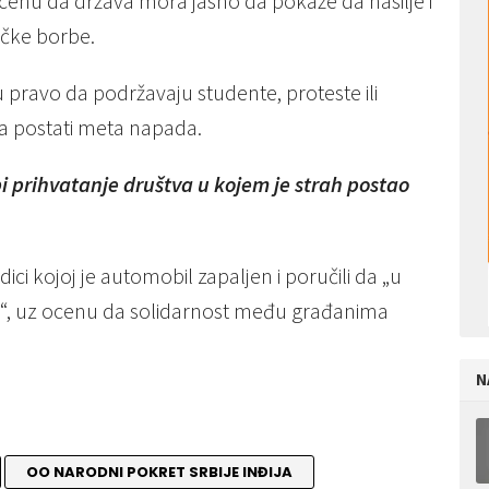
cenu da država mora jasno da pokaže da nasilje i
ičke borbe.
 pravo da podržavaju studente, proteste ili
ga postati meta napada.
 prihvatanje društva u kojem je strah postao
dici kojoj je automobil zapaljen i poručili da „u
i“, uz ocenu da solidarnost među građanima
N
OO NARODNI POKRET SRBIJE INĐIJA