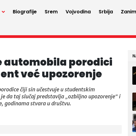
a
Biografije
Srem
Vojvodina
Srbija
Zaniml
N
je automobila porodici
dent već upozorenje
porodice čiji sin učestvuje u studentskim
je da taj slučaj predstavlja „ozbiljno upozorenje“ i
e, godinama stvara u društvu.