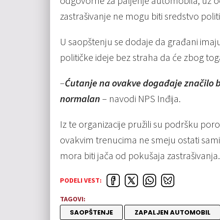
odgovorne za paljenje automobila, uz o
zastrašivanje ne mogu biti sredstvo polit
U saopštenju se dodaje da građani imaju
političke ideje bez straha da će zbog to
–
Ćutanje na ovakve događaje značilo bi
normalan
– navodi NPS Inđija.
Iz te organizacije pružili su podršku poro
ovakvim trenucima ne smeju ostati sam
mora biti jača od pokušaja zastrašivanja.
PODELI VEST:
TAGOVI:
SAOPŠTENJE
ZAPALJEN AUTOMOBIL