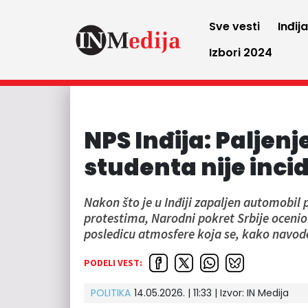
Sve vesti
Inđij
Izbori 2024
NPS Inđija: Paljen
studenta nije inci
Nakon što je u Inđiji zapaljen automobil 
protestima, Narodni pokret Srbije ocenio 
posledicu atmosfere koja se, kako navod
PODELI VEST:
POLITIKA
14.05.2026. | 11:33 | Izvor:
IN Medija