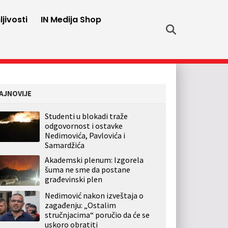
jivosti
IN Medija Shop
AJNOVIJE
Studenti u blokadi traže
odgovornost i ostavke
Nedimovića, Pavlovića i
Samardžića
Akademski plenum: Izgorela
šuma ne sme da postane
građevinski plen
Nedimović nakon izveštaja o
zagađenju: „Ostalim
stručnjacima“ poručio da će se
uskoro obratiti