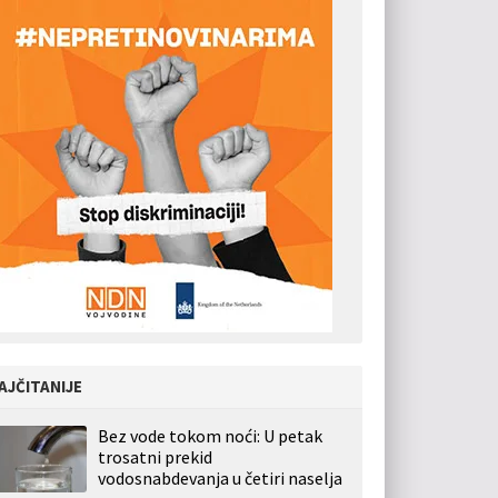
AJČITANIJE
Bez vode tokom noći: U petak
trosatni prekid
vodosnabdevanja u četiri naselja