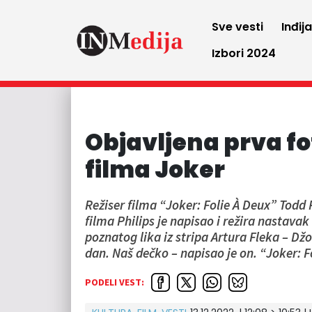
Sve vesti
Inđij
Izbori 2024
Objavljena prva fo
filma Joker
Režiser filma “Joker: Folie À Deux” Todd 
filma Philips je napisao i režira nastav
poznatog lika iz stripa Artura Fleka – Dž
dan. Naš dečko – napisao je on. “Joker: 
PODELI VEST: