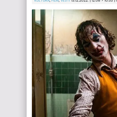
KULTURA
,
FILM
,
VESTI
13.12.2022. | 12:08 > 10:53 | 