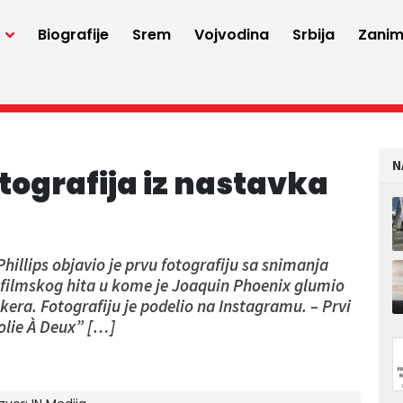
a
Biografije
Srem
Vojvodina
Srbija
Zaniml
N
tografija iz nastavka
Phillips objavio je prvu fotografiju sa snimanja
ak filmskog hita u kome je Joaquin Phoenix glumio
okera. Fotografiju je podelio na Instagramu. – Prvi
Folie À Deux” […]