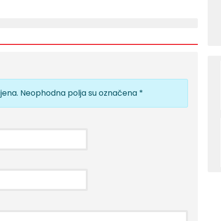
jena.
Neophodna polja su označena
*