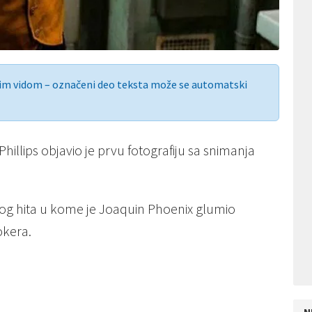
nim vidom – označeni deo teksta može se automatski
Phillips objavio je prvu fotografiju sa snimanja
mskog hita u kome je Joaquin Phoenix glumio
okera.