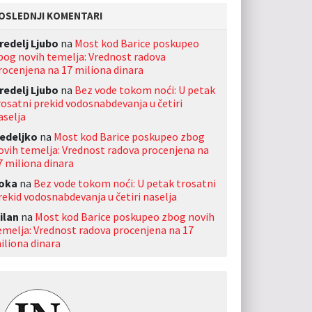
OSLEDNJI KOMENTARI
redelj Ljubo
na
Most kod Barice poskupeo
bog novih temelja: Vrednost radova
rocenjena na 17 miliona dinara
redelj Ljubo
na
Bez vode tokom noći: U petak
rosatni prekid vodosnabdevanja u četiri
aselja
edeljko
na
Most kod Barice poskupeo zbog
ovih temelja: Vrednost radova procenjena na
7 miliona dinara
oka
na
Bez vode tokom noći: U petak trosatni
rekid vodosnabdevanja u četiri naselja
ilan
na
Most kod Barice poskupeo zbog novih
emelja: Vrednost radova procenjena na 17
iliona dinara