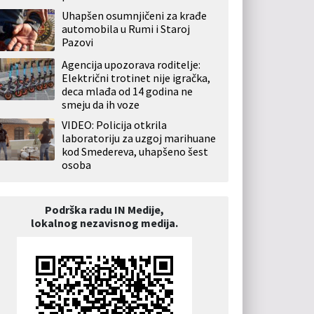
Uhapšen osumnjičeni za krađe
automobila u Rumi i Staroj
Pazovi
Agencija upozorava roditelje:
Električni trotinet nije igračka,
deca mlađa od 14 godina ne
smeju da ih voze
VIDEO: Policija otkrila
laboratoriju za uzgoj marihuane
kod Smedereva, uhapšeno šest
osoba
Podrška radu IN Medije,
lokalnog nezavisnog medija.