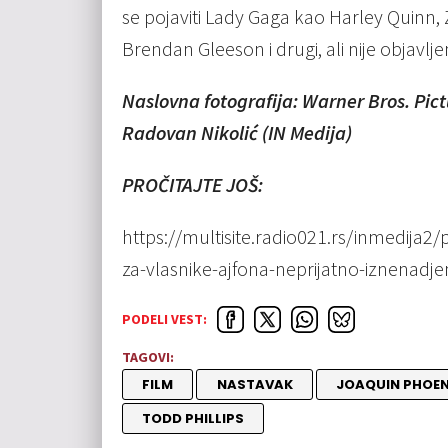
se pojaviti Lady Gaga kao Harley Quinn
Brendan Gleeson i drugi, ali nije objavlje
Naslovna fotografija: Warner Bros. Pic
Radovan Nikolić (IN Medija)
PROČITAJTE JOŠ:
https://multisite.radio021.rs/inmedija2
za-vlasnike-ajfona-neprijatno-iznenadje
PODELI VEST:
TAGOVI:
FILM
NASTAVAK
JOAQUIN PHOEN
TODD PHILLIPS