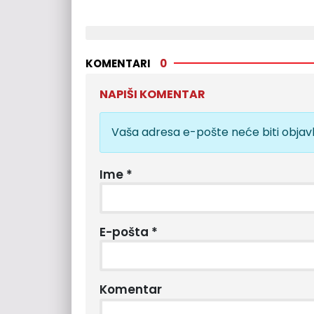
KOMENTARI
0
NAPIŠI KOMENTAR
Vaša adresa e-pošte neće biti objavl
Ime
*
E-pošta
*
Komentar