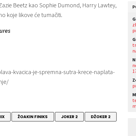
, Zazie Beetz kao Sophie Dumond, Harry Lawtey,
P
no koje likove će tumačiti.
G
z
tures
p
G
t
n
N
n
1
/plava-kvacica-je-spremna-sutra-krece-naplata-
Z
nje/
p
M
t
m
IX
ŽOAKIN FINIKS
JOKER 2
DŽOKER 2