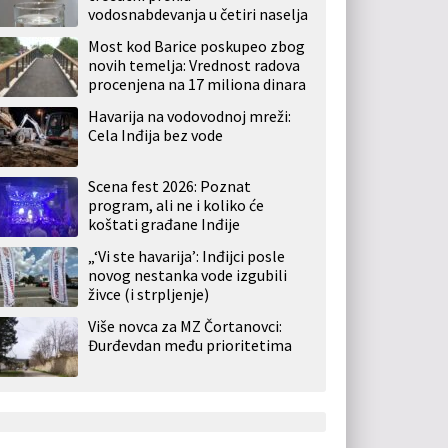
vodosnabdevanja u četiri naselja
Most kod Barice poskupeo zbog
novih temelja: Vrednost radova
procenjena na 17 miliona dinara
Havarija na vodovodnoj mreži:
Cela Inđija bez vode
Scena fest 2026: Poznat
program, ali ne i koliko će
koštati građane Inđije
„‘Vi ste havarija’: Inđijci posle
novog nestanka vode izgubili
živce (i strpljenje)
Više novca za MZ Čortanovci:
Đurđevdan među prioritetima