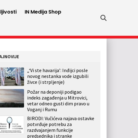
jivosti
IN Medija Shop
AJNOVIJE
„‘Vi ste havarija’: Inđijci posle
novog nestanka vode izgubili
živce (i strpljenje)
Požar na deponiji podigao
indeks zagađenja u Mitrovici,
vetar odneo gusti dim pravo u
Voganj i Rumu
BIRODI: Vučićeva najava ostavke
potvrđuje potrebu za
razdvajanjem funkcije
predsednika i stranke