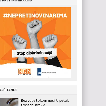
E PRETI NOVINARIMA
AJČITANIJE
Bez vode tokom noći: U petak
trosatni prekid