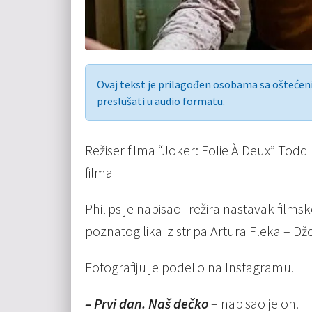
Ovaj tekst je prilagođen osobama sa ošteće
preslušati u audio formatu.
Režiser filma “Joker: Folie À Deux” Todd 
filma
Philips je napisao i režira nastavak fil
poznatog lika iz stripa Artura Fleka – Dž
Fotografiju je podelio na Instagramu.
– Prvi dan. Naš dečko
– napisao je on.