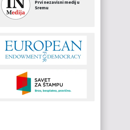
Prvi nezavisni medij u
Sremu