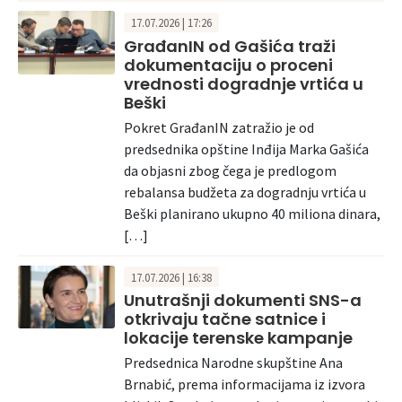
17.07.2026 | 17:26
GrađanIN od Gašića traži
dokumentaciju o proceni
vrednosti dogradnje vrtića u
Beški
Pokret GrađanIN zatražio je od
predsednika opštine Inđija Marka Gašića
da objasni zbog čega je predlogom
rebalansa budžeta za dogradnju vrtića u
Beški planirano ukupno 40 miliona dinara,
[…]
17.07.2026 | 16:38
Unutrašnji dokumenti SNS-a
otkrivaju tačne satnice i
lokacije terenske kampanje
Predsednica Narodne skupštine Ana
Brnabić, prema informacijama iz izvora