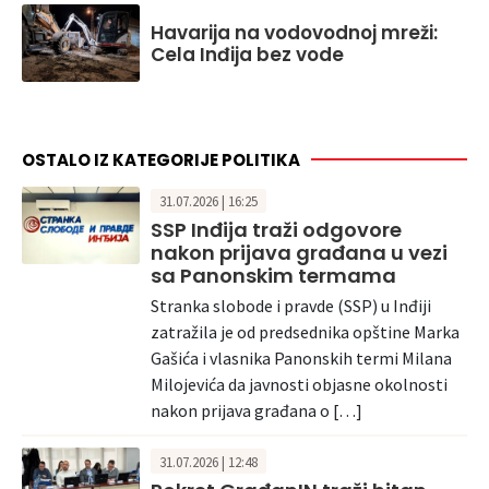
Havarija na vodovodnoj mreži:
Cela Inđija bez vode
OSTALO IZ KATEGORIJE POLITIKA
31.07.2026 | 16:25
SSP Inđija traži odgovore
nakon prijava građana u vezi
sa Panonskim termama
Stranka slobode i pravde (SSP) u Inđiji
zatražila je od predsednika opštine Marka
Gašića i vlasnika Panonskih termi Milana
Milojevića da javnosti objasne okolnosti
nakon prijava građana o […]
31.07.2026 | 12:48