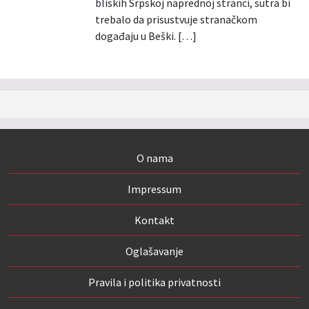
bliskih Srpskoj naprednoj stranci, sutra bi
trebalo da prisustvuje stranačkom
događaju u Beški. […]
O nama
Impressum
Kontakt
Oglašavanje
Pravila i politika privatnosti