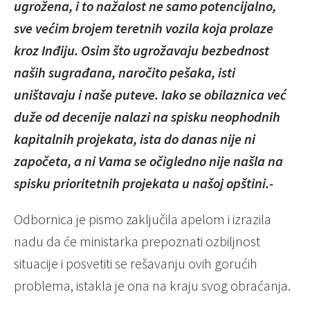
ugrožena, i to nažalost ne samo potencijalno,
sve većim brojem teretnih vozila koja prolaze
kroz Inđiju. Osim što ugrožavaju bezbednost
naših sugrađana, naročito pešaka, isti
uništavaju i naše puteve. Iako se obilaznica već
duže od decenije nalazi na spisku neophodnih
kapitalnih projekata, ista do danas nije ni
započeta, a ni Vama se očigledno nije našla na
spisku prioritetnih projekata u našoj opštini.-
Odbornica je pismo zaključila apelom i izrazila
nadu da će ministarka prepoznati ozbiljnost
situacije i posvetiti se rešavanju ovih gorućih
problema, istakla je ona na kraju svog obraćanja.