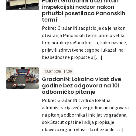
Pokret GrađanIN traži hitan
inspekcijski nadzor nakon
pritužbi posetilaca Panonskih
termi
Pokret GrađanIN saopštio je da je nakon
otvaranja Panonskih termi primio veliki
broj poruka građana koji su, kako navode,
prijavili zdravstvene tegobe i ukazali na
bezbednosne propuste u […]
22.07.2026 | 14:29
GrađanIN: Lokalna vlast dve
godine bez odgovora na 101
odborničko pitanje
Pokret GrađanIN tvrdi da lokalna
administracija već dve godine ne odgovara
na pitanja odbornika i inicijative građana,
dok Statut opštine Inđija propisuje
obavezu organa vlasti da obezbede […]