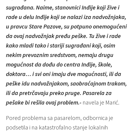
sugrađana. Naime, stanovnici Inđije koji žive i
rade u delu Inđije koji se nalazi iza nadvožnjaka,
u pravcu Stare Pazove, su potpuno onemogućeni
da ovaj nadvožnjak pređu peške. Tu žive i rade
kako mladi tako i stariji sugrađani koji, osim
nekim prevoznim sredstvom, nemaju drugu
mogućnost da dođu do centra Inđije, škole,
doktora… i svi oni imaju dve mogućnosti, ili da
peške idu nadvožnjakom, saobraćajnom trakom,
ili da pretrčavaju preko pruge. Pasarela za
pešake bi rešila ovaj problem.-
navela je Marić.
Pored problema sa pasarelom, odbornica je
podsetila i na katastrofalno stanje lokalnih