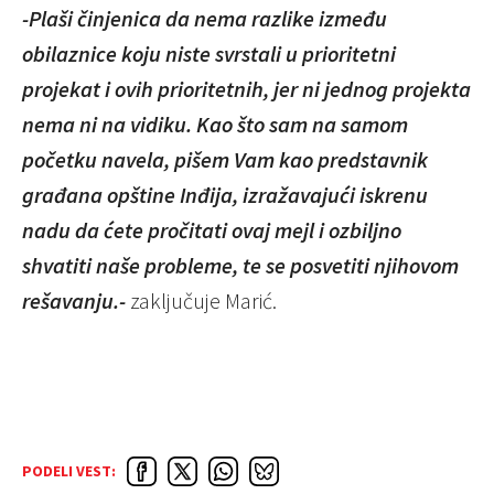
-Plaši činjenica da nema razlike između
obilaznice koju niste svrstali u prioritetni
projekat i ovih prioritetnih, jer ni jednog projekta
nema ni na vidiku. Kao što sam na samom
početku navela, pišem Vam kao predstavnik
građana opštine Inđija, izražavajući iskrenu
nadu da ćete pročitati ovaj mejl i ozbiljno
shvatiti naše probleme, te se posvetiti njihovom
rešavanju.-
zaključuje Marić.
PODELI VEST: