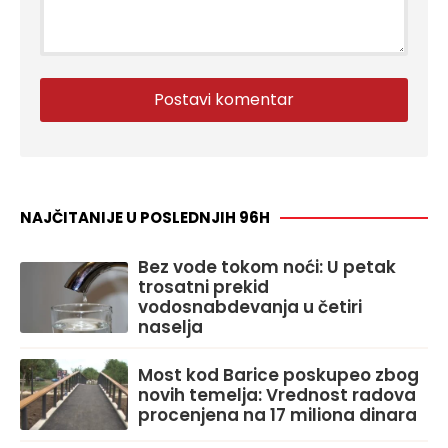
NAJČITANIJE U POSLEDNJIH 96H
Bez vode tokom noći: U petak
trosatni prekid
vodosnabdevanja u četiri
naselja
Most kod Barice poskupeo zbog
novih temelja: Vrednost radova
procenjena na 17 miliona dinara