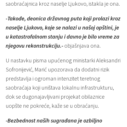
saobraćajnica kroz naselje Ljukovo, istakla je ona.
-Takođe, deonica državnog puta koji prolazi kroz
naselje Ljukovo, koje se nalazi u našoj opštini, je
u katastrofalnom stanju i davno je bilo vreme za
njegovu rekonstrukciju.-
objašnjava ona.
U nastavku pisma upućenog ministarki Aleksandri
Sofronijević, Marić upozorava da dodatni rizik
predstavlja i ogroman intenzitet teretnog
saobraćaja koji uništava lokalnu infrastrukturu,
dok se dugonajavljivani projekat obilaznice
uopšte ne pokreće, kaže se u obraćanju.
-Bezbednost naših sugrađana je ozbiljno