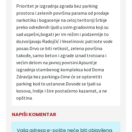
Prioritet je izgradnja zgrada bez parking
prostora i zelenih površina parama od prodaje
narkotika i bogacenje na celoj teritoriji Srbije
preko određenih ljudi u svim gradovima koji su
sad uspešni,bogati jer im režim i podzemlje to
dozvoljavaju Radojčić i Veselinovic patriote vode
posao.Drvo ce biti retkost, zelena površina
takođe, samo beton i zgrade iznad trotoara i
većim delom na javnoj povrsini.Apsurd je
izgradnja stambenog kompleksa kod Doma
Zdravlja bez parkinga čime će se opteretiti
parking kod te ustanove.Dovode se ljudi sa
kosova, Indije i šire postaćemo kazamat, a ne
opština.
NAPIŠI KOMENTAR
Vaša adresa e-pošte neće biti objavljena.