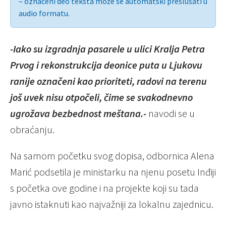
– označeni deo teksta može se automatski preslušati u
audio formatu.
-Iako su izgradnja pasarele u ulici Kralja Petra
Prvog i rekonstrukcija deonice puta u Ljukovu
ranije označeni kao prioriteti, radovi na terenu
još uvek nisu otpočeli, čime se svakodnevno
ugrožava bezbednost meštana.-
navodi se u
obraćanju.
Na samom početku svog dopisa, odbornica Alena
Marić podsetila je ministarku na njenu posetu Inđiji
s početka ove godine i na projekte koji su tada
javno istaknuti kao najvažniji za lokalnu zajednicu.