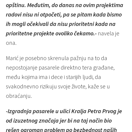
opštinu. Međutim, do danas na ovim projektima
radovi nisu ni otpočeti, pa se pitam kada bismo
ih mogli očekivali da nisu prioritetni kada na
prioritetne projekte ovoliko čekamo.-
navela je
ona.
Marić je posebno skrenula pažnju na to da
nepostojanje pasarele direktno tera građane,
među kojima ima i dece i starijih ljudi, da
svakodnevno rizikuju svoje živote, kaže se u
obraćanju.
-Izgradnja pasarele u ulici Kralja Petra Prvog je
od izuzetnog značaja jer bi na taj način bio
rešen ogroman problem po bezbednost naših