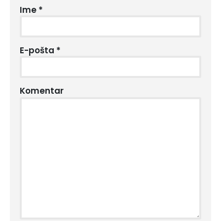
Ime
*
E-pošta
*
Komentar