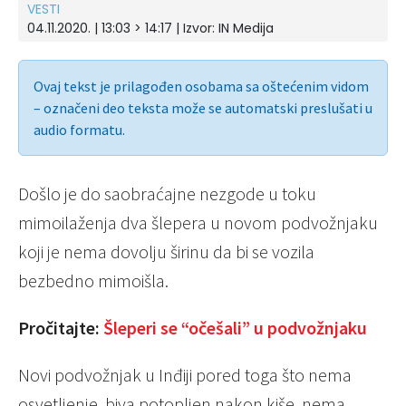
VESTI
04.11.2020. | 13:03 > 14:17 | Izvor:
IN Medija
Ovaj tekst je prilagođen osobama sa oštećenim vidom
– označeni deo teksta može se automatski preslušati u
audio formatu.
Došlo je do saobraćajne nezgode u toku
mimoilaženja dva šlepera u novom podvožnjaku
koji je nema dovolju širinu da bi se vozila
bezbedno mimoišla.
Pročitajte:
Šleperi se “očešali” u podvožnjaku
Novi podvožnjak u Inđiji pored toga što nema
osvetljenje, biva potopljen nakon kiše, nema