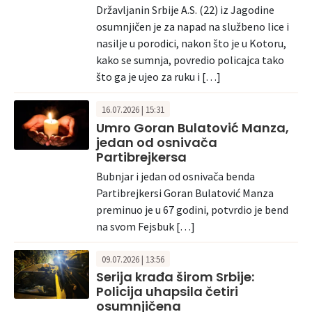
Državljanin Srbije A.S. (22) iz Jagodine
osumnjičen je za napad na službeno lice i
nasilje u porodici, nakon što je u Kotoru,
kako se sumnja, povredio policajca tako
što ga je ujeo za ruku i […]
16.07.2026 | 15:31
Umro Goran Bulatović Manza,
jedan od osnivača
Partibrejkersa
Bubnjar i jedan od osnivača benda
Partibrejkersi Goran Bulatović Manza
preminuo je u 67 godini, potvrdio je bend
na svom Fejsbuk […]
09.07.2026 | 13:56
Serija krađa širom Srbije:
Policija uhapsila četiri
osumnjičena