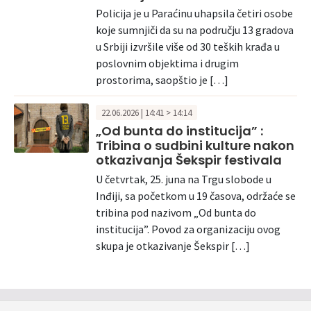
Policija je u Paraćinu uhapsila četiri osobe
koje sumnjiči da su na području 13 gradova
u Srbiji izvršile više od 30 teških krađa u
poslovnim objektima i drugim
prostorima, saopštio je […]
22.06.2026 | 14:41 > 14:14
„Od bunta do institucija” :
Tribina o sudbini kulture nakon
otkazivanja Šekspir festivala
U četvrtak, 25. juna na Trgu slobode u
Inđiji, sa početkom u 19 časova, održaće se
tribina pod nazivom „Od bunta do
institucija”. Povod za organizaciju ovog
skupa je otkazivanje Šekspir […]