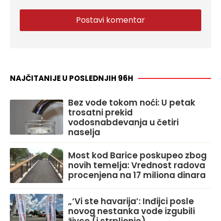
NAJČITANIJE U POSLEDNJIH 96H
Bez vode tokom noći: U petak
trosatni prekid
vodosnabdevanja u četiri
naselja
Most kod Barice poskupeo zbog
novih temelja: Vrednost radova
procenjena na 17 miliona dinara
„‘Vi ste havarija’: Inđijci posle
novog nestanka vode izgubili