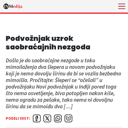
Podvožnjak uzrok
saobraćajnih nezgoda
Došlo je do saobraćajne nezgode u toku
mimoilaženja dva šlepera u novom podvožnjaku
koji je nema dovolju širinu da bi se vozila bezbedno
mimoišla. Pročitajte: Šleperi se “očešali” u
podvožnjaku Novi podvožnjak u Inđiji pored toga
što nema osvetljenje, biva potopljen nakon kiše,
nema ogradu za pešake, tako nema ni dovoljnu
širinu da se mimoiđu dva […]
PODELI VEST: