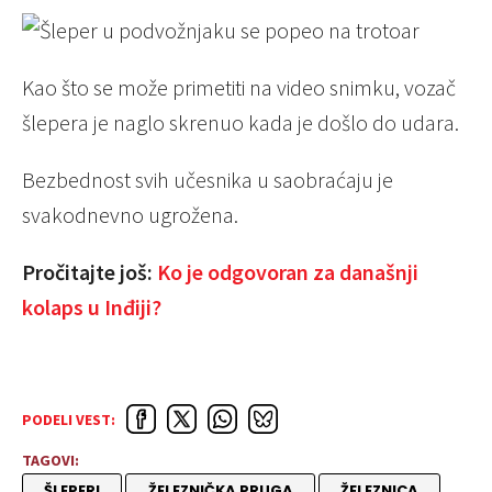
Kao što se može primetiti na video snimku, vozač
šlepera je naglo skrenuo kada je došlo do udara.
Bezbednost svih učesnika u saobraćaju je
svakodnevno ugrožena.
Pročitajte još:
Ko je odgovoran za današnji
kolaps u Inđiji?
PODELI VEST:
TAGOVI:
ŠLEPERI
ŽELEZNIČKA PRUGA
ŽELEZNICA