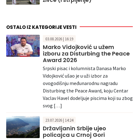
živce (i strpljenje)
OSTALO IZ KATEGORIJE VESTI
03.08.2026 | 16:19
Marko Vidojković u užem
izboru za Disturbing the Peace
Award 2026
Srpski pisac i kolumnista Danasa Marko
Vidojković ušao je u uži izbor za
ovogodišnju međunarodnu nagradu
Disturbing the Peace Award, koju Centar
Vaclav Havel dodeljuje piscima koji su zbog
svog […]
23.07.2026 | 14:24
Državljanin Srbije ujeo
policajca u Crnoj Gori