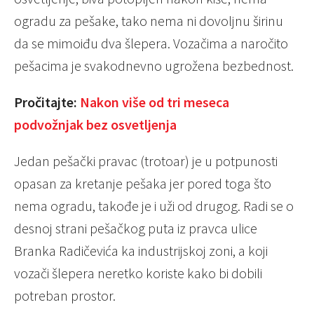
ogradu za pešake, tako nema ni dovoljnu širinu
da se mimoiđu dva šlepera. Vozačima a naročito
pešacima je svakodnevno ugrožena bezbednost.
Pročitajte:
Nakon više od tri meseca
podvožnjak bez osvetljenja
Jedan pešački pravac (trotoar) je u potpunosti
opasan za kretanje pešaka jer pored toga što
nema ogradu, takođe je i uži od drugog. Radi se o
desnoj strani pešačkog puta iz pravca ulice
Branka Radičevića ka industrijskoj zoni, a koji
vozači šlepera neretko koriste kako bi dobili
potreban prostor.