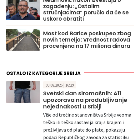
zagađenju: „Ostalim
stručnjacima“ poručio da će se
uskoro obratiti
Most kod Barice poskupeo zbog
novih temelja: Vrednost radova
procenjena na 17 miliona dinara
OSTALO IZ KATEGORIJE SRBIJA
09.08.2026 | 16:29
Svetski dan siromašnih: A11
upozorava na produbljivanje
nejednakosti u Srbiji
Više od trećine stanovništva Srbije veoma
teško ili teško sastavlja kraj s krajem i
preživljava od plate do plate, pokazuju
podaci Republičkog zavoda za statistiku