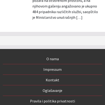
požara na otvorenom prostoru, a na
njihovom gašenju angažovano je ukupno
484 pripadnika različitih službi, saopštilo
je Ministarstvo unutrašnjih […]
O nama
Impressum
Kontakt
Oglašavanje
Pravila i politika privatnosti