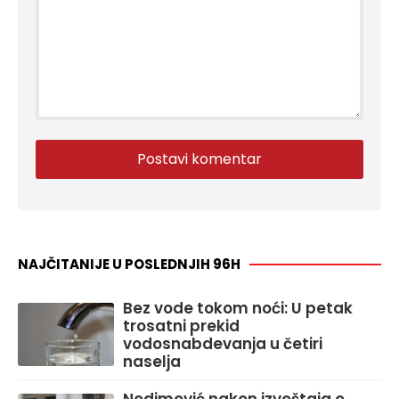
NAJČITANIJE U POSLEDNJIH 96H
Bez vode tokom noći: U petak
trosatni prekid
vodosnabdevanja u četiri
naselja
Nedimović nakon izveštaja o