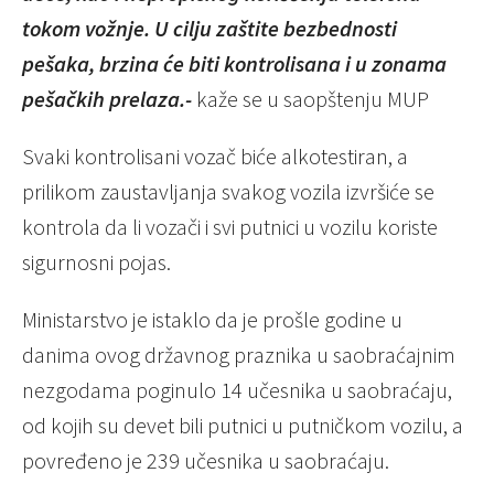
tokom vožnje. U cilju zaštite bezbednosti
pešaka, brzina će biti kontrolisana i u zonama
pešačkih prelaza.-
kaže se u saopštenju MUP
Svaki kontrolisani vozač biće alkotestiran, a
prilikom zaustavljanja svakog vozila izvršiće se
kontrola da li vozači i svi putnici u vozilu koriste
sigurnosni pojas.
Ministarstvo je istaklo da je prošle godine u
danima ovog državnog praznika u saobraćajnim
nezgodama poginulo 14 učesnika u saobraćaju,
od kojih su devet bili putnici u putničkom vozilu, a
povređeno je 239 učesnika u saobraćaju.