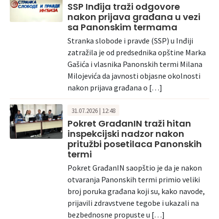
SSP Inđija traži odgovore
nakon prijava građana u vezi
sa Panonskim termama
Stranka slobode i pravde (SSP) u Inđiji
zatražila je od predsednika opštine Marka
Gašića i vlasnika Panonskih termi Milana
Milojevića da javnosti objasne okolnosti
nakon prijava građana o […]
31.07.2026 | 12:48
Pokret GrađanIN traži hitan
inspekcijski nadzor nakon
pritužbi posetilaca Panonskih
termi
Pokret GrađanIN saopštio je da je nakon
otvaranja Panonskih termi primio veliki
broj poruka građana koji su, kako navode,
prijavili zdravstvene tegobe i ukazali na
bezbednosne propuste u […]