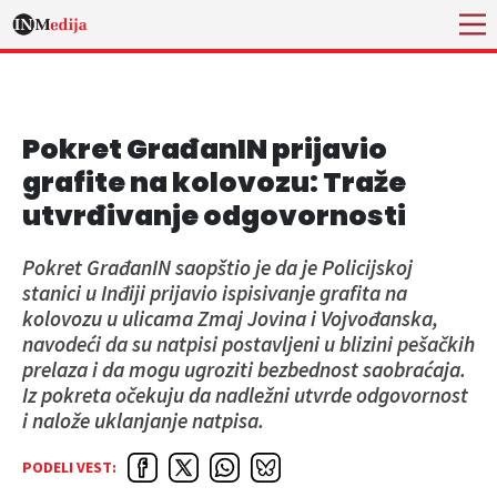
Pokret GrađanIN prijavio
grafite na kolovozu: Traže
utvrđivanje odgovornosti
Pokret GrađanIN saopštio je da je Policijskoj
stanici u Inđiji prijavio ispisivanje grafita na
kolovozu u ulicama Zmaj Jovina i Vojvođanska,
navodeći da su natpisi postavljeni u blizini pešačkih
prelaza i da mogu ugroziti bezbednost saobraćaja.
Iz pokreta očekuju da nadležni utvrde odgovornost
i nalože uklanjanje natpisa.
PODELI VEST: