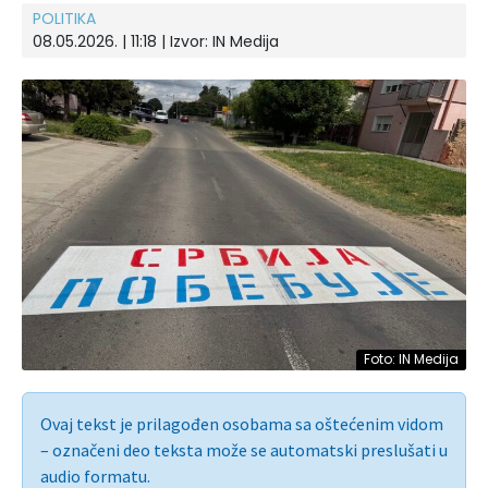
POLITIKA
08.05.2026. | 11:18
| Izvor:
IN Medija
Foto: IN Medija
Ovaj tekst je prilagođen osobama sa oštećenim vidom
– označeni deo teksta može se automatski preslušati u
audio formatu.