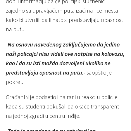
dobili informaciju da će policijski službenici
zajedno sa upravljačem puta izaći na lice mesta
kako bi utvrdili da li natpisi predstavljaju opasnost
na putu.
-Na osnovu navedenog zaključujemo da jedino
naši policajci nisu videli ove natpise na kolovozu,
kao i da su isti možda dozvoljeni ukoliko ne
predstavljaju opasnost na putu.-
saopštio je
pokret.
GrađanIN je podsetio i na raniju reakciju policije
kada su studenti pokušali da okače transparent
na jednoj zgradi u centru Inđije.
-Tada je navedeno da su zabrinuti za