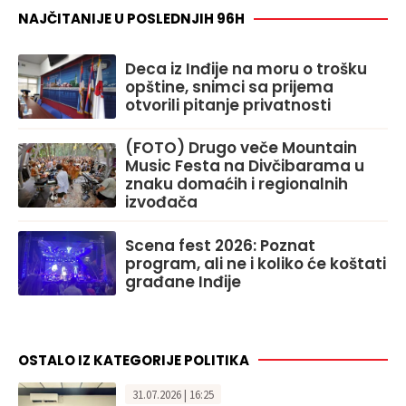
NAJČITANIJE U POSLEDNJIH 96H
Deca iz Inđije na moru o trošku
opštine, snimci sa prijema
otvorili pitanje privatnosti
(FOTO) Drugo veče Mountain
Music Festa na Divčibarama u
znaku domaćih i regionalnih
izvođača
Scena fest 2026: Poznat
program, ali ne i koliko će koštati
građane Inđije
OSTALO IZ KATEGORIJE POLITIKA
31.07.2026 | 16:25