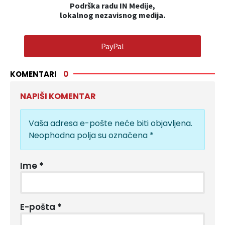
Podrška radu IN Medije,
lokalnog nezavisnog medija.
PayPal
KOMENTARI
0
NAPIŠI KOMENTAR
Vaša adresa e-pošte neće biti objavljena.
Neophodna polja su označena
*
Ime
*
E-pošta
*