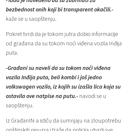
bezbednost onih koji bi transparent okačili.-
kaže se u saopštenju.
Pokret tvrdi da je tokom jutra dobio informacije
od građana da su tokom noći viđena vozila Inđija
puta.
-Građani su naveli da su tokom noći viđena
vozila Inđija puta, beli kombi i još jedno
volkswagen vozilo, iz kojih su izašla lica koja su
ostavila ove natpise na putu.-
navodi se u
saopštenju.
Iz GrađanIN-a ističu da sumnjaju na zloupotrebu
opštinskih resursa i traže da policija utvrdi sve