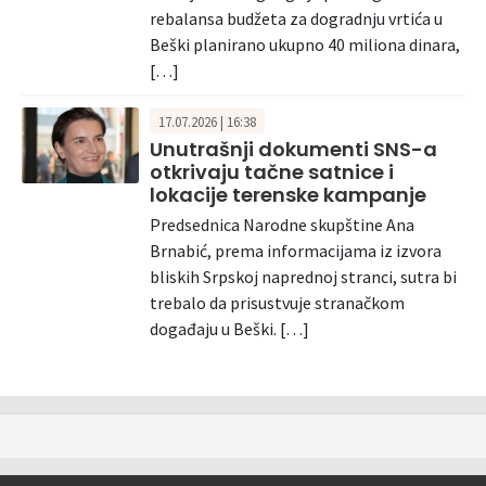
rebalansa budžeta za dogradnju vrtića u
Beški planirano ukupno 40 miliona dinara,
[…]
17.07.2026 | 16:38
Unutrašnji dokumenti SNS-a
otkrivaju tačne satnice i
lokacije terenske kampanje
Predsednica Narodne skupštine Ana
Brnabić, prema informacijama iz izvora
bliskih Srpskoj naprednoj stranci, sutra bi
trebalo da prisustvuje stranačkom
događaju u Beški. […]