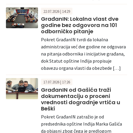
22.07.2026 | 14:29
GrađanIN: Lokalna vlast dve
godine bez odgovora na 101
odborničko pitanje
Pokret GrađanIN tvrdi da lokalna
administracija već dve godine ne odgovara
na pitanja odbornika i inicijative građana,
dok Statut opštine Inđija propisuje
obavezu organa vlasti da obezbede […]
17.07.2026 | 17:26
GrađanIN od Gašića traži
dokumentaciju o proceni
vrednosti dogradnje vrtića u
Beški
Pokret GrađanIN zatražio je od
predsednika opštine Inđija Marka Gašića
da objasni zbog čega je predlogom