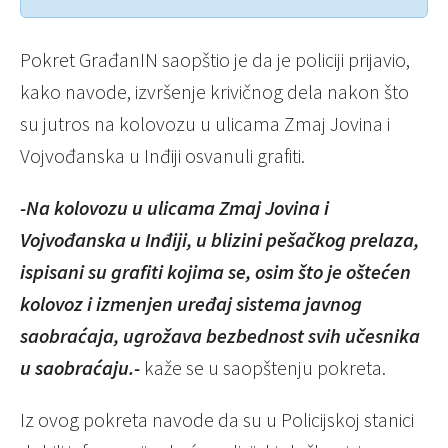
Pokret GrađanIN saopštio je da je policiji prijavio,
kako navode, izvršenje krivičnog dela nakon što
su jutros na kolovozu u ulicama Zmaj Jovina i
Vojvođanska u Inđiji osvanuli grafiti.
-Na kolovozu u ulicama Zmaj Jovina i
Vojvođanska u Inđiji, u blizini pešačkog prelaza,
ispisani su grafiti kojima se, osim što je oštećen
kolovoz i izmenjen uređaj sistema javnog
saobraćaja, ugrožava bezbednost svih učesnika
u saobraćaju.-
kaže se u saopštenju pokreta.
Iz ovog pokreta navode da su u Policijskoj stanici