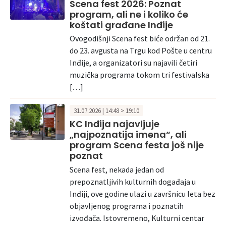
Scena fest 2026: Poznat
program, ali ne i koliko će
koštati građane Inđije
Ovogodišnji Scena fest biće održan od 21.
do 23. avgusta na Trgu kod Pošte u centru
Inđije, a organizatori su najavili četiri
muzička programa tokom tri festivalska
[…]
31.07.2026 | 14:48 > 19:10
KC Inđija najavljuje
„najpoznatija imena“, ali
program Scena festa još nije
poznat
Scena fest, nekada jedan od
prepoznatljivih kulturnih događaja u
Inđiji, ove godine ulazi u završnicu leta bez
objavljenog programa i poznatih
izvođača. Istovremeno, Kulturni centar