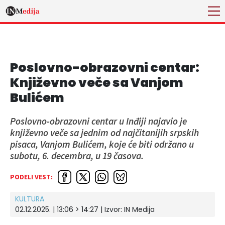
Poslovno-obrazovni centar:
Književno veče sa Vanjom
Bulićem
Poslovno-obrazovni centar u Inđiji najavio je
književno veče sa jednim od najčitanijih srpskih
pisaca, Vanjom Bulićem, koje će biti održano u
subotu, 6. decembra, u 19 časova.
PODELI VEST:
KULTURA
02.12.2025. | 13:06 > 14:27 | Izvor:
IN Medija