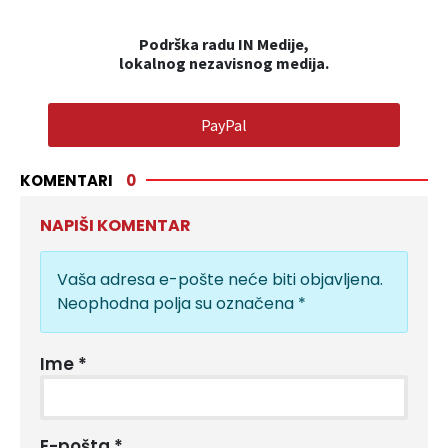
Podrška radu IN Medije,
lokalnog nezavisnog medija.
PayPal
KOMENTARI
0
NAPIŠI KOMENTAR
Vaša adresa e-pošte neće biti objavljena.
Neophodna polja su označena
*
Ime
*
E-pošta
*