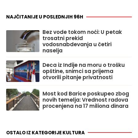
NAJČITANIJE U POSLEDNJIH 96H
Bez vode tokom noći: U petak
trosatni prekid
vodosnabdevanja u četiri
naselja
Deca iz Inđije na moru o trošku
opštine, snimci sa prijema
otvorili pitanje privatnosti
Most kod Barice poskupeo zbog
novih temelja: Vrednost radova
procenjena na 17 miliona dinara
OSTALO IZ KATEGORIJE KULTURA