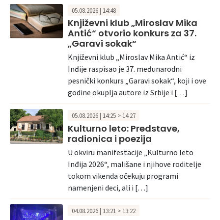
05.08.2026 | 14:48
Književni klub „Miroslav Mika
Antić“ otvorio konkurs za 37.
„Garavi sokak“
Književni klub „Miroslav Mika Antić“ iz
Inđije raspisao je 37. međunarodni
pesnički konkurs „Garavi sokak“, koji i ove
godine okuplja autore iz Srbije i […]
05.08.2026 | 14:25 > 14:27
Kulturno leto: Predstave,
radionica i poezija
U okviru manifestacije „Kulturno leto
Inđija 2026“, mališane i njihove roditelje
tokom vikenda očekuju programi
namenjeni deci, ali i […]
04.08.2026 | 13:21 > 13:22