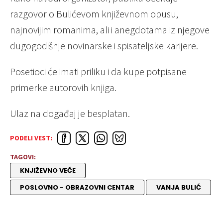
razgovor o Bulićevom književnom opusu,
najnovijim romanima, ali i anegdotama iz njegove
dugogodišnje novinarske i spisateljske karijere.
Posetioci će imati priliku i da kupe potpisane
primerke autorovih knjiga.
Ulaz na događaj je besplatan.
PODELI VEST:
TAGOVI:
KNJIŽEVNO VEČE
POSLOVNO - OBRAZOVNI CENTAR
VANJA BULIĆ