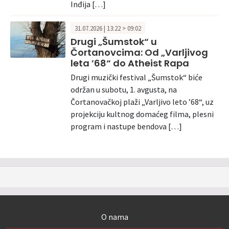
Inđija […]
31.07.2026 | 13:22 > 09:02
Drugi „Šumstok“ u
Čortanovcima: Od „Varljivog
leta ’68“ do Atheist Rapa
Drugi muzički festival „Šumstok“ biće
održan u subotu, 1. avgusta, na
Čortanovačkoj plaži „Varljivo leto ’68“, uz
projekciju kultnog domaćeg filma, plesni
program i nastupe bendova […]
O nama