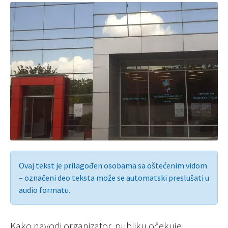
Ovaj tekst je prilagođen osobama sa oštećenim vidom
– označeni deo teksta može se automatski preslušati u
audio formatu.
Kako navodi organizator, publiku očekuje