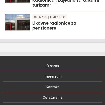
Radionica „Zajedno za kulturni
turizam“
09.06.2023. | 11:44 > 11:45
Likovne radionice za
penzionere
O nama
Impressum
Kontakt
Oglašavanje