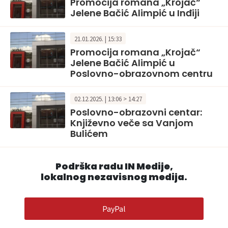
Promocija romana „Krojač“
Jelene Bačić Alimpić u Inđiji
21.01.2026. | 15:33
Promocija romana „Krojač“
Jelene Bačić Alimpić u
Poslovno-obrazovnom centru
02.12.2025. | 13:06 > 14:27
Poslovno-obrazovni centar:
Književno veče sa Vanjom
Bulićem
Podrška radu IN Medije,
lokalnog nezavisnog medija.
PayPal