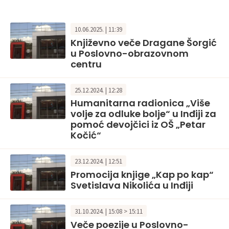
10.06.2025. | 11:39
Književno veče Dragane Šorgić
u Poslovno-obrazovnom
centru
25.12.2024. | 12:28
Humanitarna radionica „Više
volje za odluke bolje“ u Inđiji za
pomoć devojčici iz OŠ „Petar
Kočić“
23.12.2024. | 12:51
Promocija knjige „Kap po kap“
Svetislava Nikolića u Inđiji
31.10.2024. | 15:08 > 15:11
Veče poezije u Poslovno-