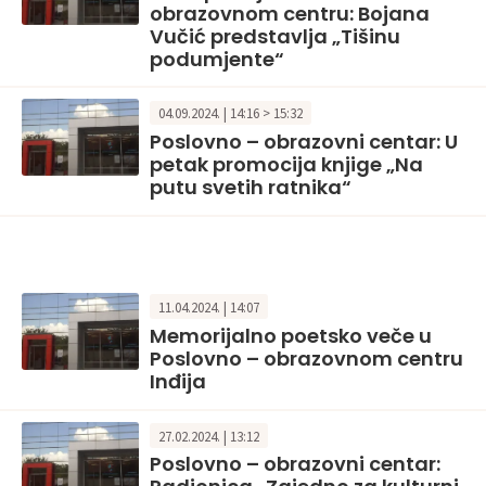
obrazovnom centru: Bojana
Vučić predstavlja „Tišinu
podumjente“
04.09.2024. | 14:16 > 15:32
Poslovno – obrazovni centar: U
petak promocija knjige „Na
putu svetih ratnika“
11.04.2024. | 14:07
Memorijalno poetsko veče u
Poslovno – obrazovnom centru
Inđija
27.02.2024. | 13:12
Poslovno – obrazovni centar: