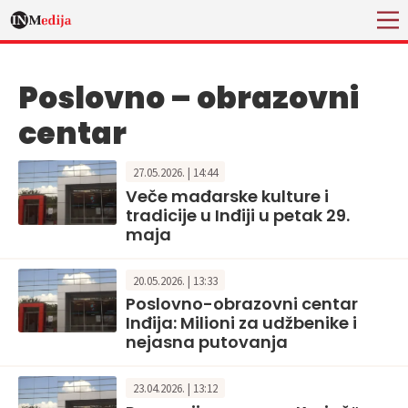
Poslovno – obrazovni
centar
27.05.2026. | 14:44
Veče mađarske kulture i
tradicije u Inđiji u petak 29.
maja
20.05.2026. | 13:33
Poslovno-obrazovni centar
Inđija: Milioni za udžbenike i
nejasna putovanja
23.04.2026. | 13:12