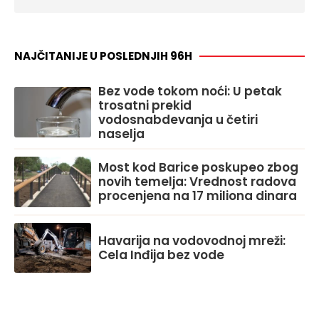
NAJČITANIJE U POSLEDNJIH 96H
Bez vode tokom noći: U petak
trosatni prekid
vodosnabdevanja u četiri
naselja
Most kod Barice poskupeo zbog
novih temelja: Vrednost radova
procenjena na 17 miliona dinara
Havarija na vodovodnoj mreži:
Cela Inđija bez vode