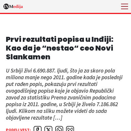
Prvi rezultati popisa u Inđiji:
Kao da je “nestao“ ceo Novi
Slankamen
U Srbiji živi 6.690.887. ljudi, što ja za skoro pola
miliona manje nego 2011. godine kada je poslednji
put rađen popis, pokazuju prvi rezultati
ovogodišnjeg popisa koje je objavio Republički
zavod za statistiku Prema zvaničnim podacima
popisa iz 2011. godine, u Srbiji je živelo 7.186.862
ljudi. Klikom na sliku možete videti do sada
objavljene rezultate […]
PODELI VEST: