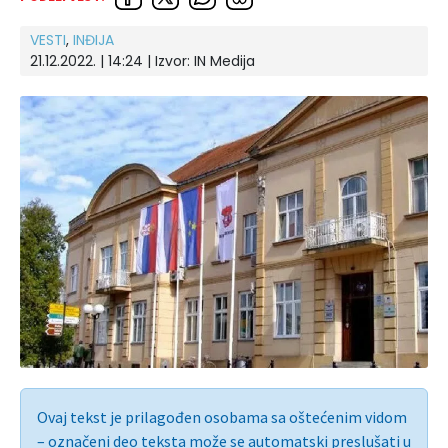
VESTI
,
INĐIJA
21.12.2022. | 14:24 | Izvor:
IN Medija
Ovaj tekst je prilagođen osobama sa oštećenim vidom
– označeni deo teksta može se automatski preslušati u