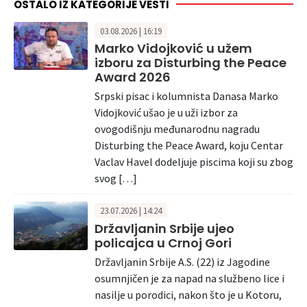
OSTALO IZ KATEGORIJE VESTI
03.08.2026 | 16:19
Marko Vidojković u užem
izboru za Disturbing the Peace
Award 2026
Srpski pisac i kolumnista Danasa Marko
Vidojković ušao je u uži izbor za
ovogodišnju međunarodnu nagradu
Disturbing the Peace Award, koju Centar
Vaclav Havel dodeljuje piscima koji su zbog
svog […]
23.07.2026 | 14:24
Državljanin Srbije ujeo
policajca u Crnoj Gori
Državljanin Srbije A.S. (22) iz Jagodine
osumnjičen je za napad na službeno lice i
nasilje u porodici, nakon što je u Kotoru,