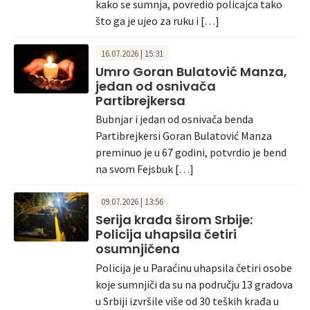
kako se sumnja, povredio policajca tako
što ga je ujeo za ruku i […]
16.07.2026 | 15:31
Umro Goran Bulatović Manza,
jedan od osnivača
Partibrejkersa
Bubnjar i jedan od osnivača benda
Partibrejkersi Goran Bulatović Manza
preminuo je u 67 godini, potvrdio je bend
na svom Fejsbuk […]
09.07.2026 | 13:56
Serija krađa širom Srbije:
Policija uhapsila četiri
osumnjičena
Policija je u Paraćinu uhapsila četiri osobe
koje sumnjiči da su na području 13 gradova
u Srbiji izvršile više od 30 teških krađa u