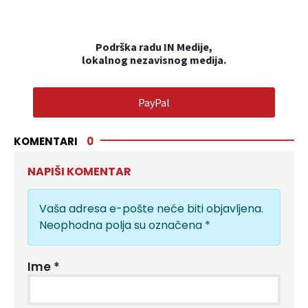
Podrška radu IN Medije,
lokalnog nezavisnog medija.
PayPal
KOMENTARI
0
NAPIŠI KOMENTAR
Vaša adresa e-pošte neće biti objavljena.
Neophodna polja su označena
*
Ime
*