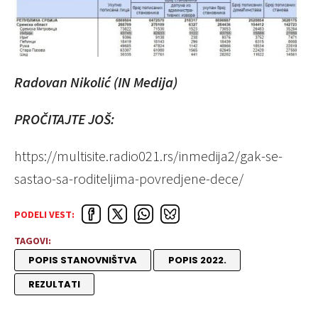
Radovan Nikolić (IN Medija)
PROČITAJTE JOŠ:
https://multisite.radio021.rs/inmedija2/gak-se-
sastao-sa-roditeljima-povredjene-dece/
PODELI VEST:
TAGOVI:
POPIS STANOVNIŠTVA
POPIS 2022.
REZULTATI