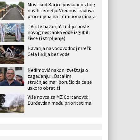
Most kod Barice poskupeo zbog
novih temelja: Vrednost radova
procenjena na 17 miliona dinara
„‘Vi ste havarija’: Inđijci posle
novog nestanka vode izgubili
živce (i strpljenje)
Havarija na vodovodnoj mreži:
Cela Inđija bez vode
Nedimović nakon izveštaja o
zagađenju: „Ostalim
stručnjacima“ poručio da će se
uskoro obratiti
Više novca za MZ Čortanovci:
Đurđevdan među prioritetima