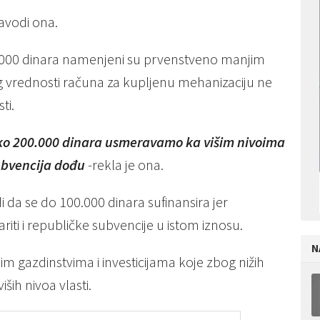
avodi ona.
0.000 dinara namenjeni su prvenstveno manjim
g vrednosti računa za kupljenu mehanizaciju ne
ti.
eko 200.000 dinara usmeravamo ka višim nivoima
ubvencija dođu
-rekla je ona.
 da se do 100.000 dinara sufinansira jer
ariti i republičke subvencije u istom iznosu.
N
im gazdinstvima i investicijama koje zbog nižih
ih nivoa vlasti.