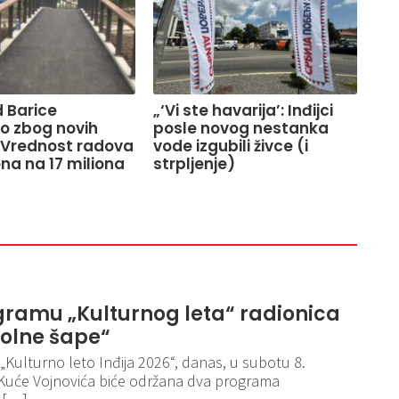
 Barice
„‘Vi ste havarija’: Inđijci
o zbog novih
posle novog nestanka
 Vrednost radova
vode izgubili živce (i
na na 17 miliona
strpljenje)
ramu „Kulturnog leta“ radionica
rolne šape“
 „Kulturno leto Inđija 2026“, danas, u subotu 8.
 Kuće Vojnovića biće održana dva programa