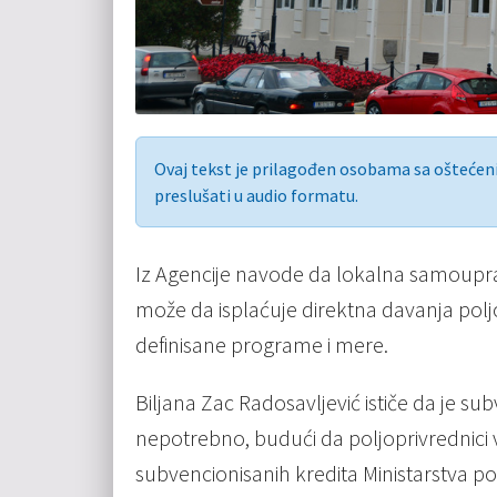
Ovaj tekst je prilagođen osobama sa ošteće
preslušati u audio formatu.
Iz Agencije navode da lokalna samoupr
može da isplaćuje direktna davanja polj
definisane programe i mere.
Biljana Zac Radosavljević ističe da je 
nepotrebno, budući da poljoprivrednici
subvencionisanih kredita Ministarstva p