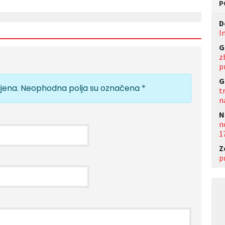
P
D
I
G
z
p
G
jena.
Neophodna polja su označena
*
t
n
N
n
1
Z
p