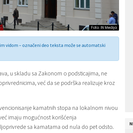
Foto: IN Medija
nim vidom – označeni deo teksta može se automatski
ava, u skladu sa Zakonom o podsticajima, ne
oprivrednicima, već da se podrška realizuje kroz
subvencionisanje kamatnih stopa na lokalnom nivou
 već imaju mogućnost korišćenja
N
oljoprivrede sa kamatama od nula do pet odsto.