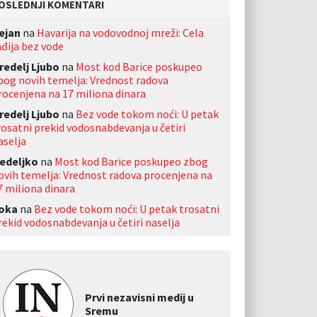
OSLEDNJI KOMENTARI
ejan
na
Havarija na vodovodnoj mreži: Cela
nđija bez vode
redelj Ljubo
na
Most kod Barice poskupeo
bog novih temelja: Vrednost radova
rocenjena na 17 miliona dinara
redelj Ljubo
na
Bez vode tokom noći: U petak
rosatni prekid vodosnabdevanja u četiri
aselja
edeljko
na
Most kod Barice poskupeo zbog
ovih temelja: Vrednost radova procenjena na
7 miliona dinara
oka
na
Bez vode tokom noći: U petak trosatni
rekid vodosnabdevanja u četiri naselja
Prvi nezavisni medij u
Sremu