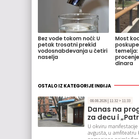
Bez vode tokom noći: U
Most kod
petak trosatni prekid
poskupe
vodosnabdevanja u četiri
temelja:
naselja
procenje
dinara
OSTALO IZ KATEGORIJE INĐIJA
08.08.2026 | 11:32 > 11:33
Danas na prog
za decu i „Pat
U okviru manifestacije
avgusta, u amfiteatru