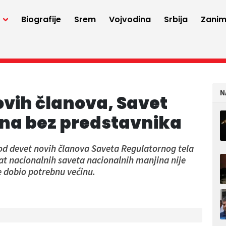
a
Biografije
Srem
Vojvodina
Srbija
Zaniml
N
vih članova, Savet
na bez predstavnika
 od devet novih članova Saveta Regulatornog tela
at nacionalnih saveta nacionalnih manjina nije
e dobio potrebnu većinu.