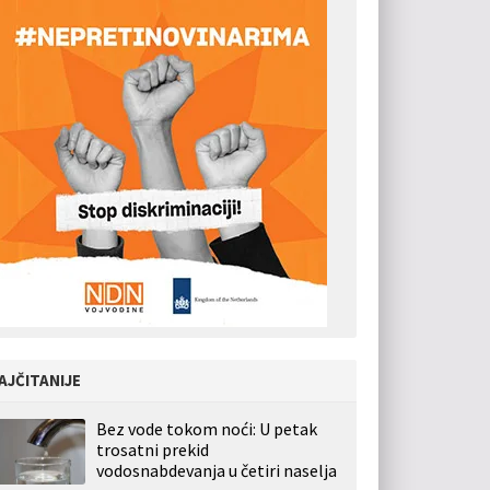
AJČITANIJE
Bez vode tokom noći: U petak
trosatni prekid
vodosnabdevanja u četiri naselja