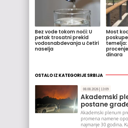
Bez vode tokom noći: U
Most kod
petak trosatni prekid
poskupe
vodosnabdevanja u četiri
temelja:
naselja
procenje
dinara
OSTALO IZ KATEGORIJE SRBIJA
08.08.2026 | 13:09
Akademski pl
postane građe
Akademski plenum pre
promena namene opoža
najmanje 30 godina. Ka