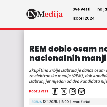
Sve vesti
Inđij
Izbori 2024
REM dobio osam no
nacionalnih manji
Skupština Srbije izabrala je danas osam
za elektronske medije (REM), dok kandid
izabran, jer nijedan od dva kandidata nij
PODELI VEST:
SRBIJA
12.11.2025. | 16:00
| Izvor:
FoNet