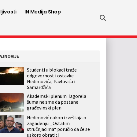
jivosti
IN Medija Shop
AJNOVIJE
Studenti u blokadi traže
odgovornost i ostavke
Nedimovića, Pavlovića i
Samardžića
Akademski plenum: Izgorela
šuma ne sme da postane
građevinski plen
Nedimović nakon izveštaja o
zagađenju: „Ostalim
stručnjacima“ poručio da će se
uskoro obratiti