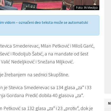
Foto: IN Medija
nim vidom – označeni deo teksta može se automatski
evica Smederevac, Milan Petković i Miloš Garić,
šević i Rodoljub Šabić, a na mandate od šest
Valić Nedeljković i Snežana Miljković.
e žrebanjem na sednici Skupštine.
an je Stevica Smederevac sa 134 glasa „za“ i 33
inja Gordana Predić dobila 40 glasova „za“.
N
 Petković sa 132 glasa „za“ i 23 „protiv“, dok je