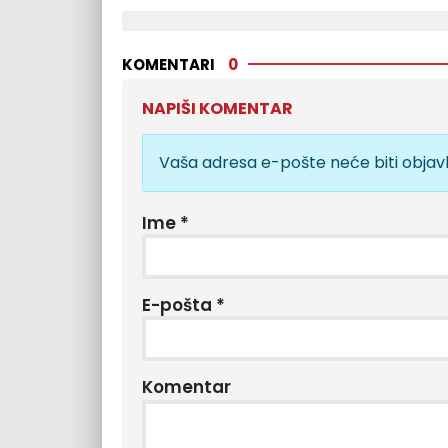
KOMENTARI
0
NAPIŠI KOMENTAR
Vaša adresa e-pošte neće biti objavl
Ime
*
E-pošta
*
Komentar