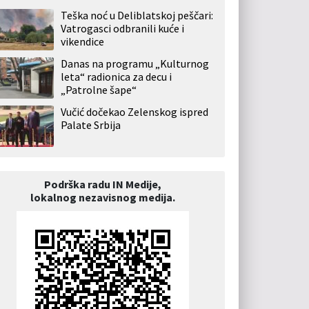
Teška noć u Deliblatskoj peščari:
Vatrogasci odbranili kuće i
vikendice
Danas na programu „Kulturnog
leta“ radionica za decu i
„Patrolne šape“
Vučić dočekao Zelenskog ispred
Palate Srbija
Podrška radu IN Medije,
lokalnog nezavisnog medija.