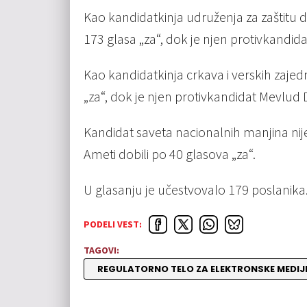
Kao kandidatkinja udruženja za zaštitu 
173 glasa „za“, dok je njen protivkandid
Kao kandidatkinja crkava i verskih zajed
„za“, dok je njen protivkandidat Mevlud 
Kandidat saveta nacionalnih manjina nije 
Ameti dobili po 40 glasova „za“.
U glasanju je učestvovalo 179 poslanika
PODELI VEST:
TAGOVI:
REGULATORNO TELO ZA ELEKTRONSKE MEDIJ