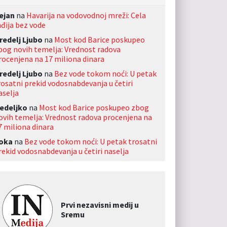
ejan
na
Havarija na vodovodnoj mreži: Cela
nđija bez vode
redelj Ljubo
na
Most kod Barice poskupeo
bog novih temelja: Vrednost radova
rocenjena na 17 miliona dinara
redelj Ljubo
na
Bez vode tokom noći: U petak
rosatni prekid vodosnabdevanja u četiri
aselja
edeljko
na
Most kod Barice poskupeo zbog
ovih temelja: Vrednost radova procenjena na
7 miliona dinara
oka
na
Bez vode tokom noći: U petak trosatni
rekid vodosnabdevanja u četiri naselja
Prvi nezavisni medij u
Sremu