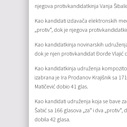
njegova protivkandidatkinja Vanja Šibalić
Kao kandidati izdavača elektronskih medij
„protiv“, dok je njegova protivkandidatki
Kao kandidatkinja novinarskih udruženja 
dok je njen protivkandidat Đorđe Vlajić 
Kao kandidatkinja udruženja kompozitora
izabrana je Ira Prodanov Krajišnik sa 17
Matičević dobio 41 glas.
Kao kandidati udruženja koja se bave za
Šabić sa 166 glasova „za“ i dva „protiv“,
dobila 42 glasa.