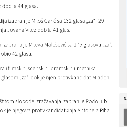
 dobila 44 glasa.
a izabran je Miloš Garić sa 132 glasa „za“ i 29
nja Jovana Vitez dobila 41 glas.
izabrana je Mileva Malešević sa 175 glasova „za“,
dobio 42 glasa.
 i filmskih, scenskih i dramskih umetnika
1 glasom „za“, dok je njen protivkandidat Mladen
N
štitom slobode izražavanja izabran je Rodoljub
 dok je njegova protivkandidatkinja Antonela Riha