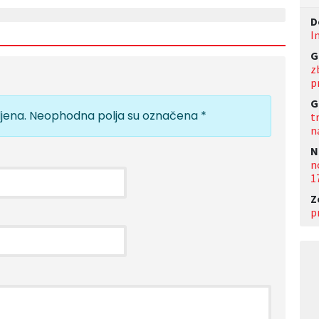
D
I
G
z
p
G
jena.
Neophodna polja su označena
*
t
n
N
n
1
Z
p