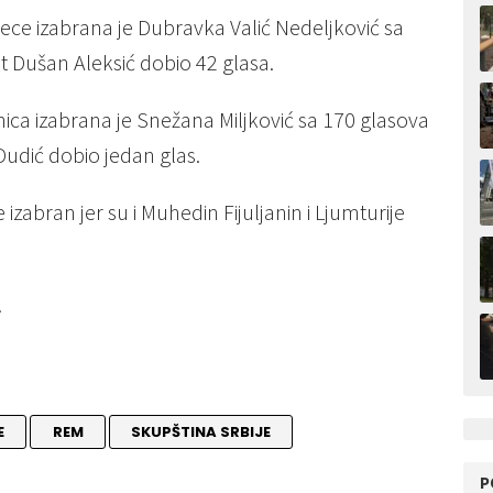
dece izabrana je Dubravka Valić Nedeljković sa
at Dušan Aleksić dobio 42 glasa.
nica izabrana je Snežana Miljković sa 170 glasova
Dudić dobio jedan glas.
izabran jer su i Muhedin Fijuljanin i Ljumturije
.
E
REM
SKUPŠTINA SRBIJE
P