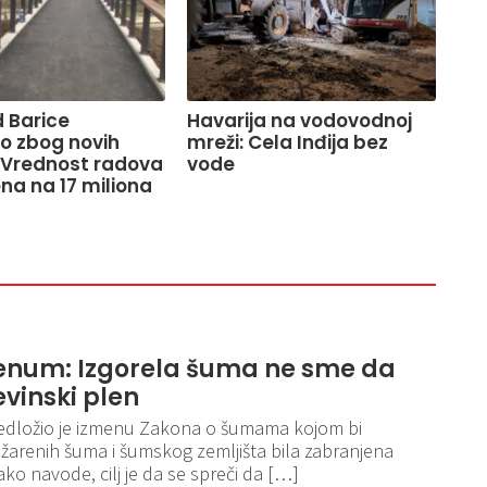
 Barice
Havarija na vodovodnoj
o zbog novih
mreži: Cela Inđija bez
 Vrednost radova
vode
na na 17 miliona
enum: Izgorela šuma ne sme da
vinski plen
dložio je izmenu Zakona o šumama kojom bi
renih šuma i šumskog zemljišta bila zabranjena
ko navode, cilj je da se spreči da […]