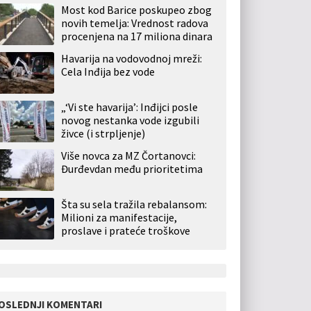
Most kod Barice poskupeo zbog
novih temelja: Vrednost radova
procenjena na 17 miliona dinara
Havarija na vodovodnoj mreži:
Cela Inđija bez vode
„‘Vi ste havarija’: Inđijci posle
novog nestanka vode izgubili
živce (i strpljenje)
Više novca za MZ Čortanovci:
Đurđevdan među prioritetima
Šta su sela tražila rebalansom:
Milioni za manifestacije,
proslave i prateće troškove
OSLEDNJI KOMENTARI