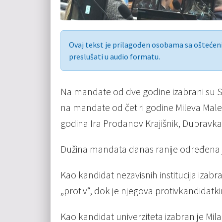
Ovaj tekst je prilagođen osobama sa ošteće
preslušati u audio formatu.
Na mandate od dve godine izabrani su St
na mandate od četiri godine Mileva Male
godina Ira Prodanov Krajišnik, Dubravka 
Dužina mandata danas ranije određena j
Kao kandidat nezavisnih institucija izabr
„protiv“, dok je njegova protivkandidatk
Kao kandidat univerziteta izabran je Milan