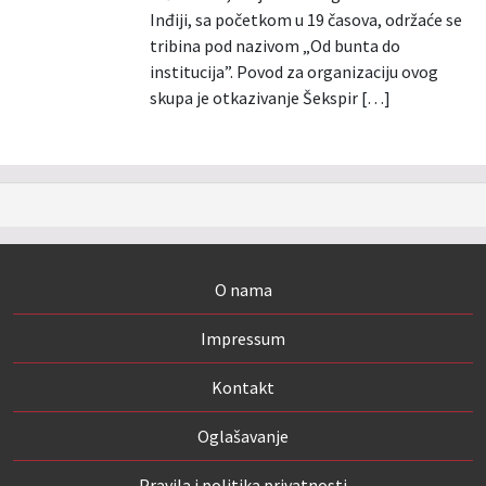
Inđiji, sa početkom u 19 časova, održaće se
tribina pod nazivom „Od bunta do
institucija”. Povod za organizaciju ovog
skupa je otkazivanje Šekspir […]
O nama
Impressum
Kontakt
Oglašavanje
Pravila i politika privatnosti