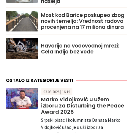
naselja
Most kod Barice poskupeo zbog
novih temelja: Vrednost radova
procenjena na 17 miliona dinara
Havarija na vodovodnoj mreži:
Cela Inđija bez vode
OSTALO IZ KATEGORIJE VESTI
03.08.2026 | 16:19
Marko Vidojković u užem
izboru za Disturbing the Peace
Award 2026
Srpski pisac i kolumnista Danasa Marko
Vidojković ušao je u uži izbor za