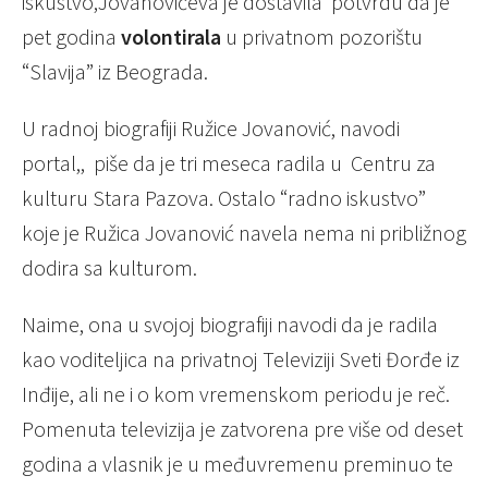
iskustvo,Jovanovićeva je dostavila potvrdu da je
pet godina
volontirala
u privatnom pozorištu
“Slavija” iz Beograda.
U radnoj biografiji Ružice Jovanović, navodi
portal,, piše da je tri meseca radila u Centru za
kulturu Stara Pazova. Ostalo “radno iskustvo”
koje je Ružica Jovanović navela nema ni približnog
dodira sa kulturom.
Naime, ona u svojoj biografiji navodi da je radila
kao voditeljica na privatnoj Televiziji Sveti Đorđe iz
Inđije, ali ne i o kom vremenskom periodu je reč.
Pomenuta televizija je zatvorena pre više od deset
godina a vlasnik je u međuvremenu preminuo te