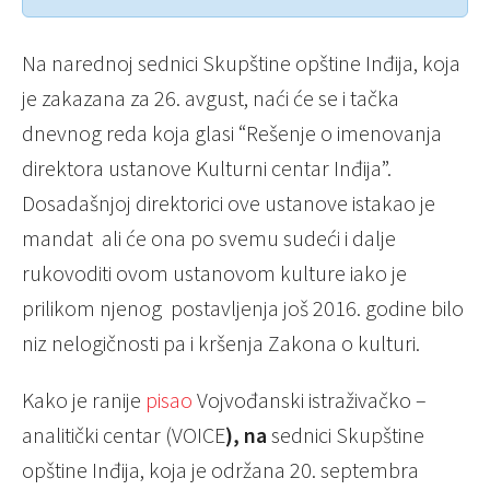
Na narednoj sednici Skupštine opštine Inđija, koja
je zakazana za 26. avgust, naći će se i tačka
dnevnog reda koja glasi “Rešenje o imenovanja
direktora ustanove Kulturni centar Inđija”.
Dosadašnjoj direktorici ove ustanove istakao je
mandat ali će ona po svemu sudeći i dalje
rukovoditi ovom ustanovom kulture iako je
prilikom njenog postavljenja još 2016. godine bilo
niz nelogičnosti pa i kršenja Zakona o kulturi.
Kako je ranije
pisao
Vojvođanski istraživačko –
analitički centar (VOICE
), na
sednici Skupštine
opštine Inđija, koja je održana 20. septembra