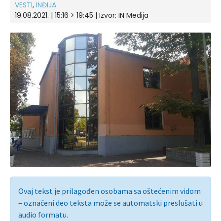
VESTI
,
INĐIJA
19.08.2021. | 15:16 > 19:45 | Izvor:
IN Medija
Ovaj tekst je prilagođen osobama sa oštećenim vidom
– označeni deo teksta može se automatski preslušati u
audio formatu.