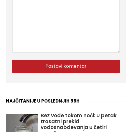
NAJČITANIJE U POSLEDNJIH 96H
Bez vode tokom noći: U petak
trosatni prekid
vodosnabdevanja u četiri