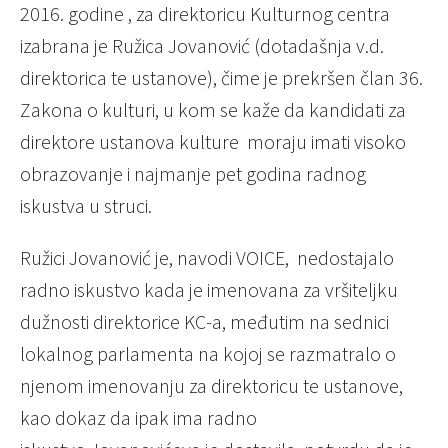
2016. godine , za direktoricu Kulturnog centra
izabrana je Ružica Jovanović (dotadašnja v.d.
direktorica te ustanove), čime je prekršen član 36.
Zakona o kulturi, u kom se kaže da kandidati za
direktore ustanova kulture moraju imati visoko
obrazovanje i najmanje pet godina radnog
iskustva u struci.
Ružici Jovanović je, navodi VOICE, nedostajalo
radno iskustvo kada je imenovana za vršiteljku
dužnosti direktorice KC-a, međutim na sednici
lokalnog parlamenta na kojoj se razmatralo o
njenom imenovanju za direktoricu te ustanove,
kao dokaz da ipak ima radno