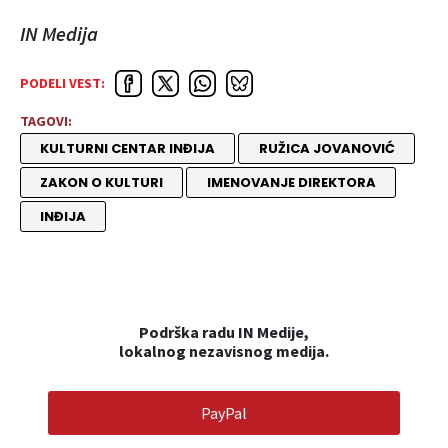
IN Medija
PODELI VEST:
TAGOVI:
KULTURNI CENTAR INĐIJA
RUŽICA JOVANOVIĆ
ZAKON O KULTURI
IMENOVANJE DIREKTORA
INĐIJA
Podrška radu IN Medije,
lokalnog nezavisnog medija.
PayPal