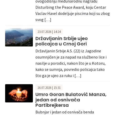
ovogodišnju međunarodnu nagradu
Disturbing the Peace Award, koju Centar
Vaclav Havel dodeljuje piscima koji su zbog
svog […]
23.07.2026 | 14:24
Državljanin Srbije ujeo
policajca u Crnoj Gori
Državljanin Srbije A.S. (22) iz Jagodine
osumnjičen je za napad na službeno lice i
nasilje u porodici, nakon što je u Kotoru,
kako se sumnja, povredio policajca tako
što ga je ujeo za ruku i […]
16.07.2026 | 15:31
Umro Goran Bulatović Manza,
jedan od osnivača
Partibrejkersa
Bubnjar i jedan od osnivača benda