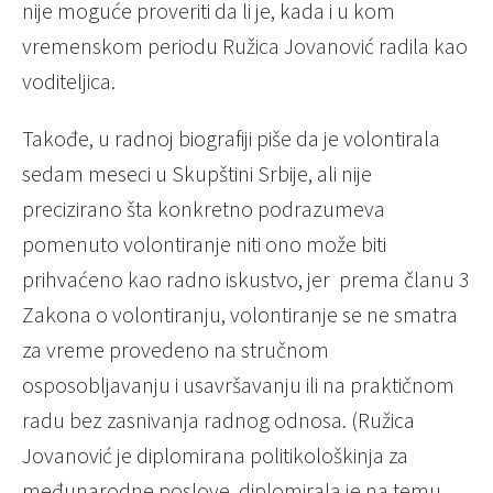
nije moguće proveriti da li je, kada i u kom
vremenskom periodu Ružica Jovanović radila kao
voditeljica.
Takođe, u radnoj biografiji piše da je volontirala
sedam meseci u Skupštini Srbije, ali nije
precizirano šta konkretno podrazumeva
pomenuto volontiranje niti ono može biti
prihvaćeno kao radno iskustvo, jer prema članu 3
Zakona o volontiranju, volontiranje se ne smatra
za vreme provedeno na stručnom
osposobljavanju i usavršavanju ili na praktičnom
radu bez zasnivanja radnog odnosa. (Ružica
Jovanović je diplomirana politikološkinja za
međunarodne poslove, diplomirala je na temu