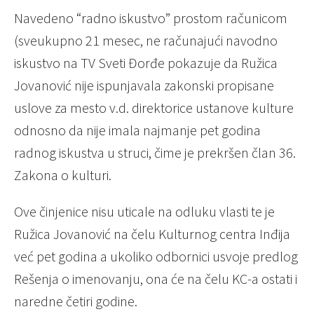
Navedeno “radno iskustvo” prostom računicom
(sveukupno 21 mesec, ne računajući navodno
iskustvo na TV Sveti Đorđe pokazuje da Ružica
Jovanović nije ispunjavala zakonski propisane
uslove za mesto v.d. direktorice ustanove kulture
odnosno da nije imala najmanje pet godina
radnog iskustva u struci, čime je prekršen član 36.
Zakona o kulturi.
Ove činjenice nisu uticale na odluku vlasti te je
Ružica Jovanović na čelu Kulturnog centra Inđija
već pet godina a ukoliko odbornici usvoje predlog
Rešenja o imenovanju, ona će na čelu KC-a ostati i
naredne četiri godine.