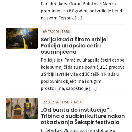
Partibrejkersi Goran Bulatović Manza
preminuo je u 67 godini, potvrdio je bend
na svom Fejsbuk […]
09.07.2026 | 13:56
Serija krađa širom Srbije:
Policija uhapsila četiri
osumnjičena
Policija je u Paraćinu uhapsila četiri osobe
koje sumnjiči da su na području 13 gradova
u Srbiji izvršile više od 30 teških krađa u
poslovnim objektima i drugim
prostorima, saopštio je […]
22.06.2026 | 14:41 > 14:14
„Od bunta do institucija” :
Tribina o sudbini kulture nakon
otkazivanja Šekspir festivala
U četvrtak, 25. juna na Trgu slobode u