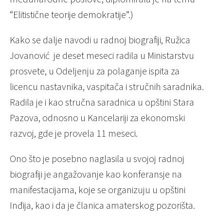
“Elitistične teorije demokratije”.)
Kako se dalje navodi u radnoj biografiji, Ružica
Jovanović je deset meseci radila u Ministarstvu
prosvete, u Odeljenju za polaganje ispita za
licencu nastavnika, vaspitača i stručnih saradnika.
Radila je i kao stručna saradnica u opštini Stara
Pazova, odnosno u Kancelariji za ekonomski
razvoj, gde je provela 11 meseci.
Ono što je posebno naglasila u svojoj radnoj
biografiji je angažovanje kao konferansje na
manifestacijama, koje se organizuju u opštini
Inđija, kao i da je članica amaterskog pozorišta.