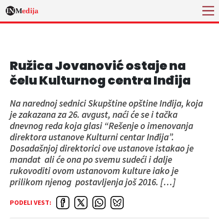
Ružica Jovanović ostaje na
čelu Kulturnog centra Inđija
Na narednoj sednici Skupštine opštine Inđija, koja
je zakazana za 26. avgust, naći će se i tačka
dnevnog reda koja glasi “Rešenje o imenovanja
direktora ustanove Kulturni centar Inđija”.
Dosadašnjoj direktorici ove ustanove istakao je
mandat ali će ona po svemu sudeći i dalje
rukovoditi ovom ustanovom kulture iako je
prilikom njenog postavljenja još 2016. […]
PODELI VEST: