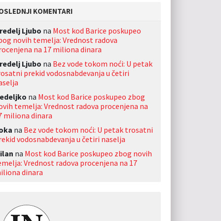
OSLEDNJI KOMENTARI
redelj Ljubo
na
Most kod Barice poskupeo
bog novih temelja: Vrednost radova
rocenjena na 17 miliona dinara
redelj Ljubo
na
Bez vode tokom noći: U petak
rosatni prekid vodosnabdevanja u četiri
aselja
edeljko
na
Most kod Barice poskupeo zbog
ovih temelja: Vrednost radova procenjena na
7 miliona dinara
oka
na
Bez vode tokom noći: U petak trosatni
rekid vodosnabdevanja u četiri naselja
ilan
na
Most kod Barice poskupeo zbog novih
emelja: Vrednost radova procenjena na 17
iliona dinara