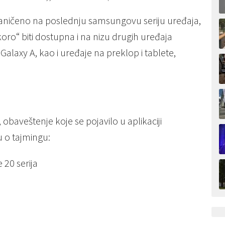
raničeno na poslednju samsungovu seriju uređaja,
oro“ biti dostupna i na nizu drugih uređaja
 Galaxy A, kao i uređaje na preklop i tablete,
baveštenje koje se pojavilo u aplikaciji
 o tajmingu:
e 20 serija