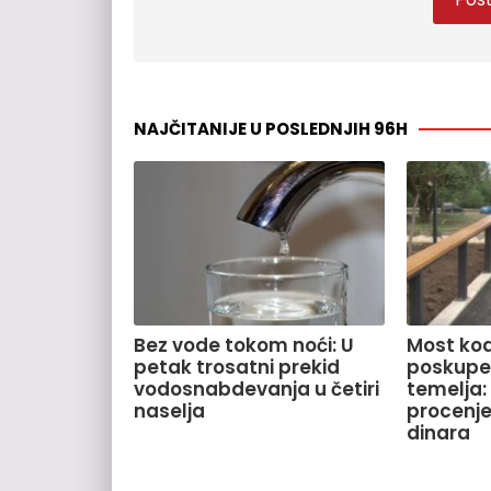
NAJČITANIJE U POSLEDNJIH 96H
Bez vode tokom noći: U
Most kod
petak trosatni prekid
poskupe
vodosnabdevanja u četiri
temelja:
naselja
procenje
dinara