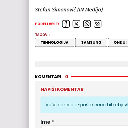
Stefan Simonović (IN Medija)
PODELI VEST:
TAGOVI:
TEHNOLOGIJA
SAMSUNG
ONE UI
KOMENTARI
0
NAPIŠI KOMENTAR
Vaša adresa e-pošte neće biti objavl
Ime
*