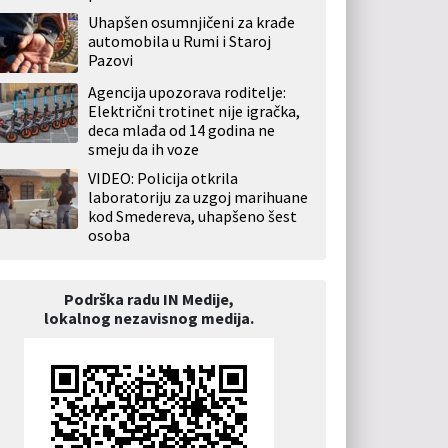
Uhapšen osumnjičeni za krađe
automobila u Rumi i Staroj
Pazovi
Agencija upozorava roditelje:
Električni trotinet nije igračka,
deca mlađa od 14 godina ne
smeju da ih voze
VIDEO: Policija otkrila
laboratoriju za uzgoj marihuane
kod Smedereva, uhapšeno šest
osoba
Podrška radu IN Medije,
lokalnog nezavisnog medija.