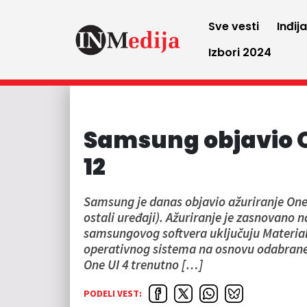
Sve vesti
Inđij
Izbori 2024
Samsung objavio 
12
Samsung je danas objavio ažuriranje OneUI
ostali uređaji). Ažuriranje je zasnovano 
samsungovog softvera uključuju Materia
operativnog sistema na osnovu odabrane p
One UI 4 trenutno […]
PODELI VEST: