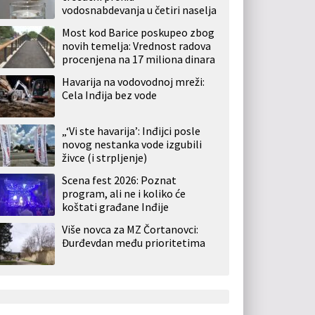
vodosnabdevanja u četiri naselja
Most kod Barice poskupeo zbog
novih temelja: Vrednost radova
procenjena na 17 miliona dinara
Havarija na vodovodnoj mreži:
Cela Inđija bez vode
„‘Vi ste havarija’: Inđijci posle
novog nestanka vode izgubili
živce (i strpljenje)
Scena fest 2026: Poznat
program, ali ne i koliko će
koštati građane Inđije
Više novca za MZ Čortanovci:
Đurđevdan među prioritetima