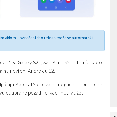
nim vidom – označeni deo teksta može se automatski
I 4 za Galaxy S21, S21 Plus i S21 Ultra (uskoro i
 na najnovijem Androidu 12.
ljučuju Material You dizajn, mogućnost promene
 odabrane pozadine, kao i novi vidžeti.