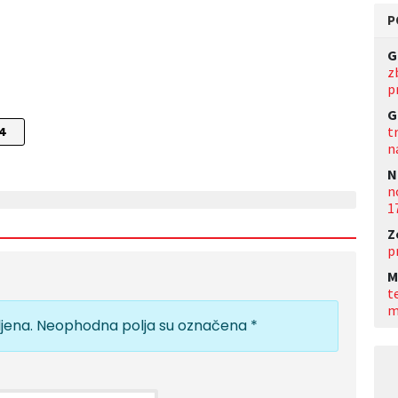
P
G
z
p
G
t
 4
n
N
n
1
Z
p
M
t
m
jena.
Neophodna polja su označena
*