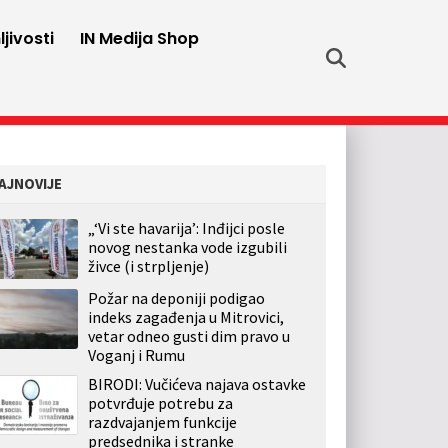
jivosti
IN Medija Shop
AJNOVIJE
„‘Vi ste havarija’: Inđijci posle
novog nestanka vode izgubili
živce (i strpljenje)
Požar na deponiji podigao
indeks zagađenja u Mitrovici,
vetar odneo gusti dim pravo u
Voganj i Rumu
BIRODI: Vučićeva najava ostavke
potvrđuje potrebu za
razdvajanjem funkcije
predsednika i stranke