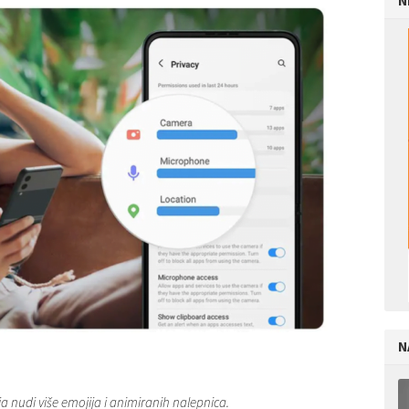
N
N
ja nudi više emojija i animiranih nalepnica.