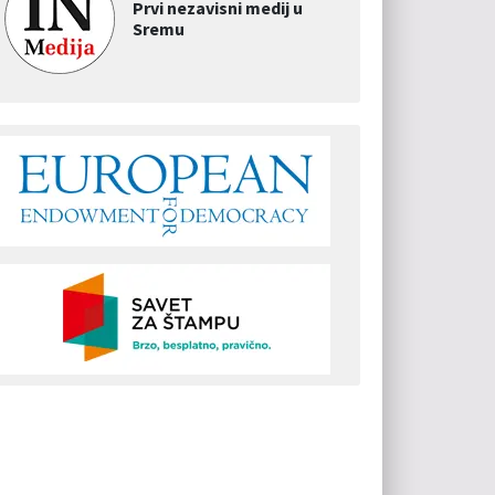
Prvi nezavisni medij u
Sremu