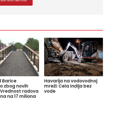
 Barice
Havarija na vodovodnoj
o zbog novih
mreži: Cela Inđija bez
 Vrednost radova
vode
na na 17 miliona