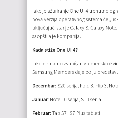
Iako je ažuriranje One UI 4 trenutno og
nova verzija operativnog sistema će „usk
uključujući starije Galaxy S, Galaxy Note,
saopštila je kompanija.
Kada stiže One UI 4?
Iako nemamo zvaničan vremenski okvir, o
Samsung Members daje bolju predstavu
Decembar:
S20 serija, Fold 3, Flip 3, Not
Januar
: Note 10 serija, S10 serija
Februar:
Tab S7 i S7 Plus tableti