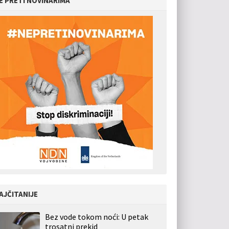
E PRETI NOVINARIMA
AJČITANIJE
Bez vode tokom noći: U petak
trosatni prekid