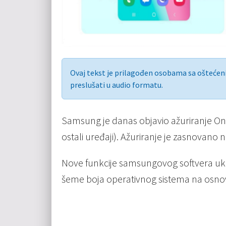
Ovaj tekst je prilagođen osobama sa ošteće
preslušati u audio formatu.
Samsung je danas objavio ažuriranje OneU
ostali uređaji). Ažuriranje je zasnovano
Nove funkcije samsungovog softvera uk
šeme boja operativnog sistema na osnovu