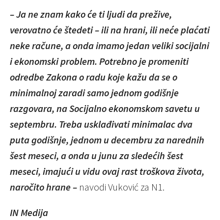
– Ja ne znam kako će ti ljudi da prežive,
verovatno će štedeti – ili na hrani, ili neće plaćati
neke račune, a onda imamo jedan veliki socijalni
i ekonomski problem. Potrebno je promeniti
odredbe Zakona o radu koje kažu da se o
minimalnoj zaradi samo jednom godišnje
razgovara, na Socijalno ekonomskom savetu u
septembru. Treba usklađivati minimalac dva
puta godišnje, jednom u decembru za narednih
šest meseci, a onda u junu za sledećih šest
meseci, imajući u vidu ovaj rast troškova života,
naročito hrane –
navodi Vuković za N1.
IN Medija