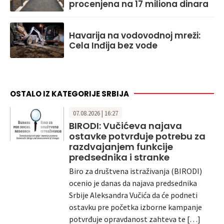
procenjena na 17 miliona dinara
Havarija na vodovodnoj mreži:
Cela Inđija bez vode
OSTALO IZ KATEGORIJE SRBIJA
07.08.2026 | 16:27
BIRODI: Vučićeva najava
ostavke potvrđuje potrebu za
razdvajanjem funkcije
predsednika i stranke
Biro za društvena istraživanja (BIRODI)
ocenio je danas da najava predsednika
Srbije Aleksandra Vučića da će podneti
ostavku pre početka izborne kampanje
potvrđuje opravdanost zahteva te […]