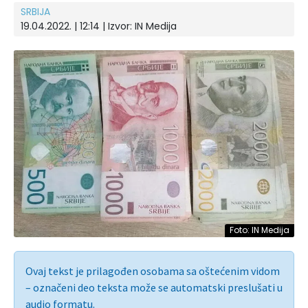
SRBIJA
19.04.2022. | 12:14 | Izvor:
IN Medija
Foto: IN Medija
Ovaj tekst je prilagođen osobama sa oštećenim vidom
– označeni deo teksta može se automatski preslušati u
audio formatu.