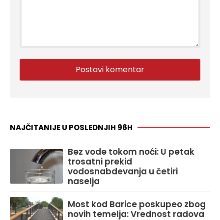
NAJČITANIJE U POSLEDNJIH 96H
Bez vode tokom noći: U petak
trosatni prekid
vodosnabdevanja u četiri
naselja
Most kod Barice poskupeo zbog
novih temelja: Vrednost radova