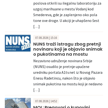
poslova otkrili su ilegalnu laboratoriju za
uzgoj marihuane u mestu Vodanj kod
Smedereva, gde je zaplenjeno oko pola
tone ove droge. U akciji je uhapšeno šest
[…]
07.08.2026 | 15:16
NUNS traži istragu zbog pretnji
novinaru koji je objavio snimak
o pukotinama na mostu
Nezavisno udruženje novinara Srbije
(NUNS) osudilo je pretnje upućene
uredniku portala A1tv.net iz Novog Pazara
Enesu Radetincu, nakon što je objavio
snimak pukotina na mostu koji je nedavno
[…]
07.08.2026 | 14:52
MOL: Pregovori o kupovini