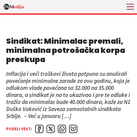
Sindikat: Minimalac premali,
minimalna potrošačka korpa
preskupa
Inflacija i veći troškovi života potpuno su anulirali
povećanje minimalne zarade za ovu godinu, koja je
odlukom vlade povećana sa 32.000 na 35.000
dinara, a sindikat je na to ukazivao i pre te odluke i
tražio da minimalac bude 40.000 dinara, kaže za N1
Duško Vuković iz Saveza samostalnih sindikata
Srbije. – Već u januaru […]
PODELI VEST: