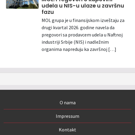
udela u NIS-u ulaze u završnu
fazu
MOL grupa je u finansijskom izveštaju za
drugi kvartal 2026. godine navela da
pregovori sa prodavcem udela u Naftnoj
industriji Srbije (NIS) i nadležnim
organima napreduju ka završnoj […]
O nama
Impressum
Kontakt