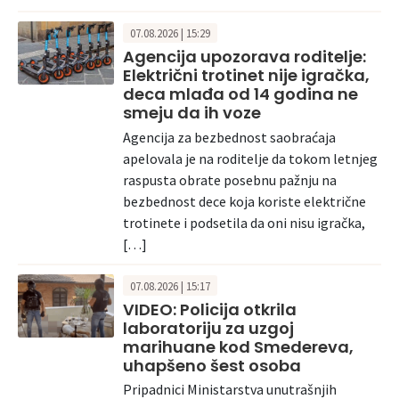
07.08.2026 | 15:29
Agencija upozorava roditelje:
Električni trotinet nije igračka,
deca mlađa od 14 godina ne
smeju da ih voze
Agencija za bezbednost saobraćaja
apelovala je na roditelje da tokom letnjeg
raspusta obrate posebnu pažnju na
bezbednost dece koja koriste električne
trotinete i podsetila da oni nisu igračka,
[…]
07.08.2026 | 15:17
VIDEO: Policija otkrila
laboratoriju za uzgoj
marihuane kod Smedereva,
uhapšeno šest osoba
Pripadnici Ministarstva unutrašnjih