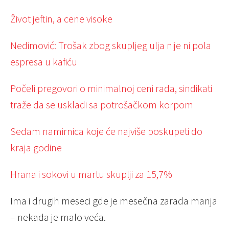
Život jeftin, a cene visoke
Nedimović: Trošak zbog skupljeg ulja nije ni pola
espresa u kafiću
Počeli pregovori o minimalnoj ceni rada, sindikati
traže da se uskladi sa potrošačkom korpom
Sedam namirnica koje će najviše poskupeti do
kraja godine
Hrana i sokovi u martu skuplji za 15,7%
Ima i drugih meseci gde je mesečna zarada manja
– nekada je malo veća.