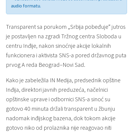
audio formatu.
Transparent sa porukom „Srbija pobeđuje“ jutros
je postavljen na zgradi Tržnog centra Sloboda u
centru Inđije, nakon sinoćnje akcije lokalnih
funkcionera i aktivista SNS-a pored državnog puta
prvog A reda Beograd–Novi Sad.
Kako je zabeležila IN Medija, predsednik opštine
Inđija, direktori javnih preduzeća, načelnici
opštinske uprave i odbornici SNS-a sinoć su
gotovo 40 minuta držali transparent u žbunju
nadomak inđijskog bazena, dok tokom akcije
gotovo niko od prolaznika nije reagovao niti