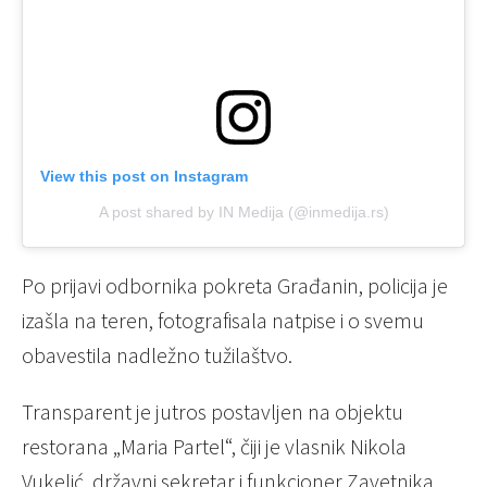
View this post on Instagram
A post shared by IN Medija (@inmedija.rs)
Po prijavi odbornika pokreta Građanin, policija je
izašla na teren, fotografisala natpise i o svemu
obavestila nadležno tužilaštvo.
Transparent je jutros postavljen na objektu
restorana „Maria Partel“, čiji je vlasnik Nikola
Vukelić, državni sekretar i funkcioner Zavetnika,