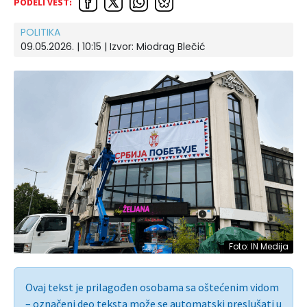
PODELI VEST:
POLITIKA
09.05.2026. | 10:15
| Izvor:
Miodrag Blečić
Foto: IN Medija
Ovaj tekst je prilagođen osobama sa oštećenim vidom
– označeni deo teksta može se automatski preslušati u