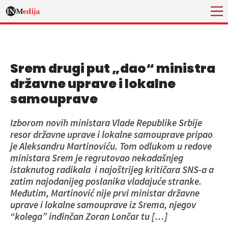
Srem drugi put „dao“ ministra
državne uprave i lokalne
samouprave
Izborom novih ministara Vlade Republike Srbije
resor državne uprave i lokalne samouprave pripao
je Aleksandru Martinoviću. Tom odlukom u redove
ministara Srem je regrutovao nekadašnjeg
istaknutog radikala i najoštrijeg kritičara SNS-a a
zatim najodanijeg poslanika vladajuće stranke.
Međutim, Martinović nije prvi ministar državne
uprave i lokalne samouprave iz Srema, njegov
“kolega” inđinčan Zoran Lončar tu […]