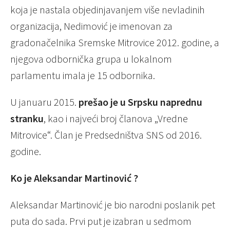
koja je nastala objedinjavanjem više nevladinih
organizacija, Nedimović je imenovan za
gradonačelnika Sremske Mitrovice 2012. godine, a
njegova odbornička grupa u lokalnom
parlamentu imala je 15 odbornika.
U januaru 2015.
prešao je u Srpsku naprednu
stranku
, kao i najveći broj članova „Vredne
Mitrovice“. Član je Predsedništva SNS od 2016.
godine.
Ko je Aleksandar Martinović ?
Aleksandar Martinović je bio narodni poslanik pet
puta do sada. Prvi put je izabran u sedmom