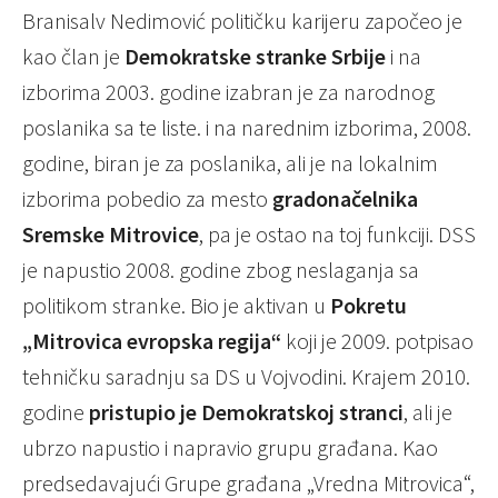
Branisalv Nedimović političku karijeru započeo je
kao član je
Demokratske stranke Srbije
i na
izborima 2003. gоdinе izаbrаn је zа nаrоdnоg
pоslаnikа sa te liste. i na narednim izborima, 2008.
godine, biran je za poslanika, ali je na lokalnim
izborima pobedio za mesto
grаdоnаčеlnikа
Sremske Mitrovice
, pa je ostao na toj funkciji. DSS
je napustio 2008. godine zbog neslaganja sa
politikom stranke. Bio je aktivan u
Pokretu
„Mitrovica evropska regija“
koji je 2009. potpisao
tehničku saradnju sa DS u Vojvodini. Krajem 2010.
godine
pristupio je Demokratskoj stranci
, ali je
ubrzo napustio i napravio grupu građana. Kao
predsedavajući Grupe građana „Vredna Mitrovica“,