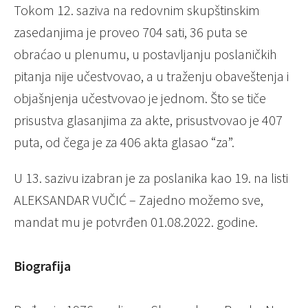
Tokom 12. saziva na redovnim skupštinskim
zasedanjima je proveo 704 sati, 36 puta se
obraćao u plenumu, u postavljanju poslaničkih
pitanja nije učestvovao, a u traženju obaveštenja i
objašnjenja učestvovao je jednom. Što se tiče
prisustva glasanjima za akte, prisustvovao je 407
puta, od čega je za 406 akta glasao “za”.
U 13. sazivu izabran je za poslanika kao 19. na listi
ALEKSANDAR VUČIĆ – Zajedno možemo sve,
mandat mu je potvrđen 01.08.2022. godine.
Biografija