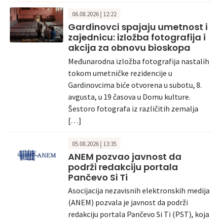
06.08.2026 | 12:22
Gardinovci spajaju umetnost i
zajednicu: izložba fotografija i
akcija za obnovu bioskopa
Međunarodna izložba fotografija nastalih
tokom umetničke rezidencije u
Gardinovcima biće otvorena u subotu, 8.
avgusta, u 19 časova u Domu kulture.
Šestoro fotografa iz različitih zemalja
[…]
05.08.2026 | 13:35
ANEM pozvao javnost da
podrži redakciju portala
Pančevo Si Ti
Asocijacija nezavisnih elektronskih medija
(ANEM) pozvala je javnost da podrži
redakciju portala Pančevo Si Ti (PST), koja