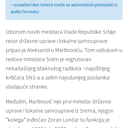
– označeni deo teksta može se automatski preslušati u
audio formatu.
Izborom novih ministara Vlade Republike Srbije
resor državne uprave i lokalne samouprave
pripao je Aleksandru Martinoviću. Tom odlukom u
redove ministara Srem je regrutovao
nekadašnjeg istaknutog radikala i najoštrijeg
kritičara SNS-a a zatim najodanijeg poslanika
vladajuće stranke.
Međutim, Martinović nije prvi ministar državne
uprave i lokalne samouprave iz Srema, njegov
“kolega” inđinčan Zoran Lončar tu funkciju je