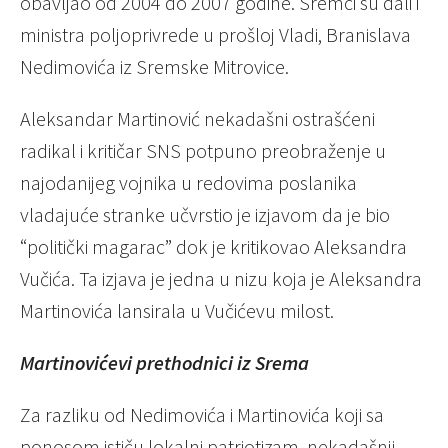
obavljao od 2004 do 2007 godine. Sremci su dali i
ministra poljoprivrede u prošloj Vladi, Branislava
Nedimovića iz Sremske Mitrovice.
Aleksandar Martinović nekadašni ostrašćeni
radikal i kritičar SNS potpuno preobraženje u
najodanijeg vojnika u redovima poslanika
vladajuće stranke učvrstio je izjavom da je bio
“politički magarac” dok je kritikovao Aleksandra
Vučića. Ta izjava je jedna u nizu koja je Aleksandra
Martinovića lansirala u Vučićevu milost.
Martinovićevi prethodnici iz Srema
Za razliku od Nedimovića i Martinovića koji sa
ponosom ističu lokalni patriotizam, nekadašnji