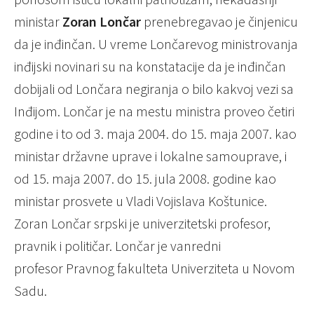
ministar
Zoran Lončar
prenebregavao je činjenicu
da je inđinčan. U vreme Lončarevog ministrovanja
inđijski novinari su na konstatacije da je inđinčan
dobijali od Lončara negiranja o bilo kakvoj vezi sa
Inđijom. Lončar je na mestu ministra proveo četiri
godine i to od 3. maja 2004. do 15. maja 2007. kao
ministar državne uprave i lokalne samouprave, i
od 15. maja 2007. do 15. jula 2008. godine kao
ministar prosvete u Vladi Vojislava Koštunice.
Zoran Lončar srpski je univerzitetski profesor,
pravnik i političar. Lončar je vanredni
profesor Pravnog fakulteta Univerziteta u Novom
Sadu.