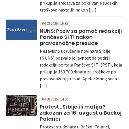
prikuplja sredstva za pokrivanje sudskih
troškova nastalih nakon […]
04.08.2026 | 16:35
NUNS: Poziv za pomoć redakciji
Pančevo Si Ti nakon
pravosnažne presude
Nezavisno udruženje novinara Srbije
(NUNS) pozvalo je javnost da podrži
redakciju portala Pančevo Si Ti (PST), koja
prikuplja 163.700 dinara za troškove po
pravosnažnoj presudi Apelacionog suda
[…]
04.08.2026 | 14:00
Protest „Srbija ili mafija?“
zakazan za 16. avgust u Bačkoj
Palanci
Protest studenata u Bačkoj Palanci,