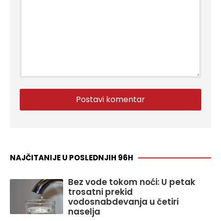
NAJČITANIJE U POSLEDNJIH 96H
Bez vode tokom noći: U petak
trosatni prekid
vodosnabdevanja u četiri
naselja