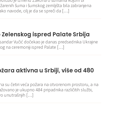
dložio je izmenu Zakona o šumama kojom bi
renih šuma i šumskog zemljišta bila zabranjena
ko navode, cilj je da se spreči da […]
 Zelenskog ispred Palate Srbija
ksandar Vučić dočekao je danas predsednika Ukrajine
og na ceremoniji ispred Palate […]
ožara aktivna u Srbiji, više od 480
u
tivna su četiri veća požara na otvorenom prostoru, a na
ovano je ukupno 484 pripadnika različitih službi,
tvo unutrašnjih […]