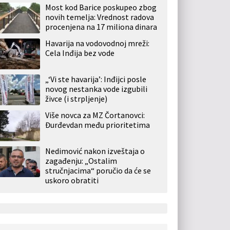
Most kod Barice poskupeo zbog
novih temelja: Vrednost radova
procenjena na 17 miliona dinara
Havarija na vodovodnoj mreži:
Cela Inđija bez vode
„‘Vi ste havarija’: Inđijci posle
novog nestanka vode izgubili
živce (i strpljenje)
Više novca za MZ Čortanovci:
Đurđevdan među prioritetima
Nedimović nakon izveštaja o
zagađenju: „Ostalim
stručnjacima“ poručio da će se
uskoro obratiti