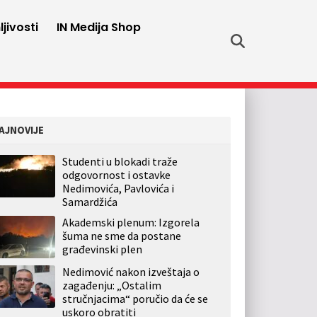
jivosti
IN Medija Shop
AJNOVIJE
Studenti u blokadi traže
odgovornost i ostavke
Nedimovića, Pavlovića i
Samardžića
Akademski plenum: Izgorela
šuma ne sme da postane
građevinski plen
Nedimović nakon izveštaja o
zagađenju: „Ostalim
stručnjacima“ poručio da će se
uskoro obratiti