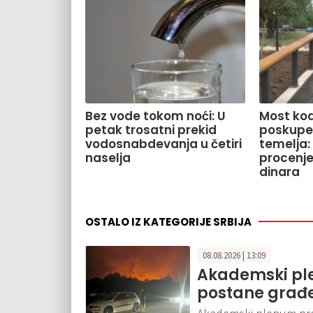
Bez vode tokom noći: U
Most kod
petak trosatni prekid
poskupe
vodosnabdevanja u četiri
temelja:
naselja
procenje
dinara
OSTALO IZ KATEGORIJE SRBIJA
08.08.2026 | 13:09
Akademski pl
postane građe