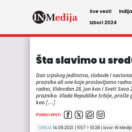
Sve vesti
Inđij
Izbori 2024
Šta slavimo u sre
Dan srpskog jedinstva, slobode i naciona
praznike ali one koje proslavljamo radn
radno, Vidovdan 28. jun kao i Sveti Sava 
praznika. Vlada Republike Srbije, prošle 
kao […]
PODELI VEST:
SRBIJA
14.09.2021. | 11:57 > 10:28 | Izvor:
IN Medij