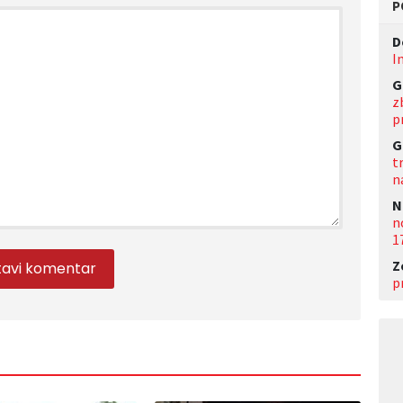
P
D
I
G
z
p
G
t
n
N
n
1
Z
p