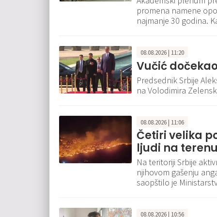
Akademski plenum pre
promena namene opoža
najmanje 30 godina. Ka
08.08.2026 | 11:20
Vučić dočekao
Predsednik Srbije Ale
na Volodimira Zelensk
08.08.2026 | 11:06
Četiri velika p
ljudi na teren
Na teritoriji Srbije ak
njihovom gašenju angaž
saopštilo je Ministars
08.08.2026 | 10:56