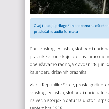
Ovaj tekst je prilagođen osobama sa ošteće
preslušati u audio formatu.
Dan srpskog jedinstva, slobode i nacion
praznike ali one koje proslavljamo radn
obeležavamo radno, Vidovdan 28. jun kao
kalendaru državnih praznika.
Vlada Republike Srbije, prošle godine, 
srpskog jedinstva, slobode i nacionalne
najvećih istorijskih datuma u istoriji sr
septembra 1918.