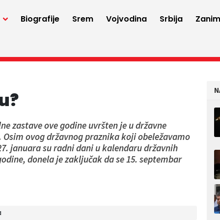
a
Biografije
Srem
Vojvodina
Srbija
Zaniml
N
du?
lne zastave ove godine uvršten je u državne
o. Osim ovog državnog praznika koji obeležavamo
27. januara su radni dani u kalendaru državnih
godine, donela je zaključak da se 15. septembar
a