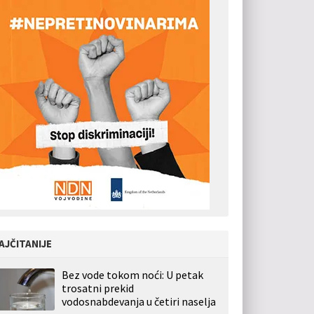
AJČITANIJE
Bez vode tokom noći: U petak
trosatni prekid
vodosnabdevanja u četiri naselja