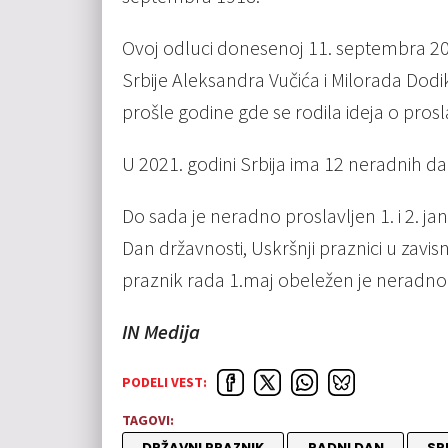
Ovoj odluci donesenoj 11. septembra 20
Srbije Aleksandra Vučića i Milorada Do
prošle godine gde se rodila ideja o prosl
U 2021. godini Srbija ima 12 neradnih da
Do sada je neradno proslavljen 1. i 2. jan
Dan državnosti, Uskršnji praznici u zavis
praznik rada 1.maj obeležen je neradno
IN Medija
PODELI VEST:
TAGOVI:
DRŽAVNI PRAZNIK
RADNI DAN
SR