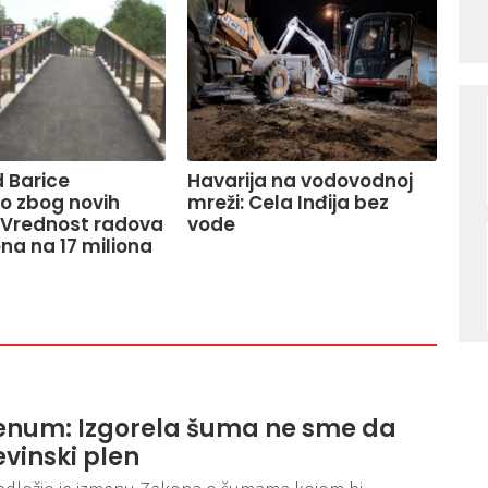
 Barice
Havarija na vodovodnoj
o zbog novih
mreži: Cela Inđija bez
 Vrednost radova
vode
na na 17 miliona
enum: Izgorela šuma ne sme da
vinski plen