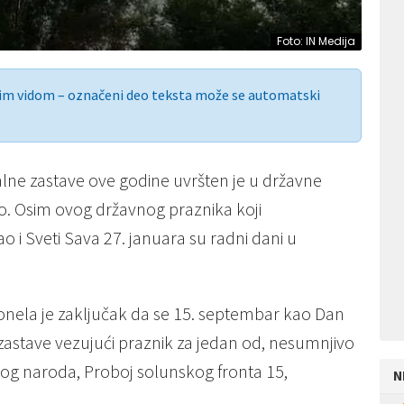
Foto: IN Medija
nim vidom – označeni deo teksta može se automatski
alne zastave ove godine uvršten je u državne
o. Osim ovog državnog praznika koji
 i Sveti Sava 27. januara su radni dani u
donela je zaključak da se 15. septembar kao Dan
 zastave vezujući praznik za jedan od, nesumnjivo
pskog naroda, Proboj solunskog fronta 15,
N