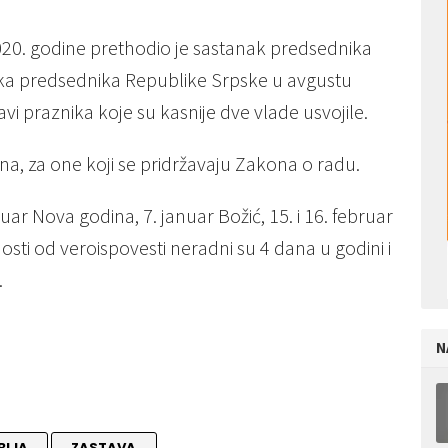
20. godine prethodio je sastanak predsednika
dika predsednika Republike Srpske u avgustu
avi praznika koje su kasnije dve vlade usvojile.
na, za one koji se pridržavaju Zakona o radu.
uar Nova godina, 7. januar Božić, 15. i 16. februar
nosti od veroispovesti neradni su 4 dana u godini i
.
N
BIJA
ZASTAVA