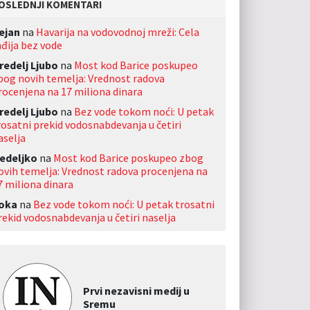
OSLEDNJI KOMENTARI
ejan
na
Havarija na vodovodnoj mreži: Cela
nđija bez vode
redelj Ljubo
na
Most kod Barice poskupeo
bog novih temelja: Vrednost radova
rocenjena na 17 miliona dinara
redelj Ljubo
na
Bez vode tokom noći: U petak
rosatni prekid vodosnabdevanja u četiri
aselja
edeljko
na
Most kod Barice poskupeo zbog
ovih temelja: Vrednost radova procenjena na
7 miliona dinara
oka
na
Bez vode tokom noći: U petak trosatni
rekid vodosnabdevanja u četiri naselja
Prvi nezavisni medij u
Sremu