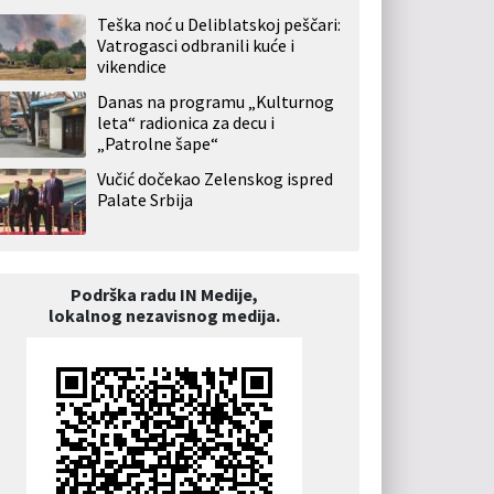
Teška noć u Deliblatskoj peščari:
Vatrogasci odbranili kuće i
vikendice
Danas na programu „Kulturnog
leta“ radionica za decu i
„Patrolne šape“
Vučić dočekao Zelenskog ispred
Palate Srbija
Podrška radu IN Medije,
lokalnog nezavisnog medija.