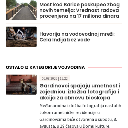
Most kod Barice poskupeo zbog
novih temelja: Vrednost radova
procenjena na 17 miliona dinara
Havarija na vodovodnoj mreži:
Cela Inđija bez vode
OSTALO IZ KATEGORIJE VOJVODINA
06.08.2026 | 12:22
Gardinovci spajaju umetnost i
zajednicu: izložba fotografija i
akcija za obnovu bioskopa
Međunarodna izložba fotografija nastalih
tokom umetničke rezidencije u
Gardinovcima biće otvorena u subotu, 8.
avgusta, u 19 časova u Domu kulture.