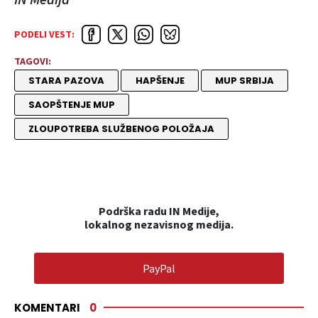
PODELI VEST:
TAGOVI:
STARA PAZOVA
HAPŠENJE
MUP SRBIJA
SAOPŠTENJE MUP
ZLOUPOTREBA SLUŽBENOG POLOŽAJA
Podrška radu IN Medije,
lokalnog nezavisnog medija.
PayPal
KOMENTARI
0