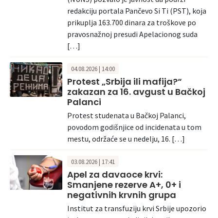
redakciju portala Pančevo Si Ti (PST), koja
prikuplja 163.700 dinara za troškove po
pravosnažnoj presudi Apelacionog suda
[…]
04.08.2026 | 14:00
Protest „Srbija ili mafija?“
zakazan za 16. avgust u Bačkoj
Palanci
Protest studenata u Bačkoj Palanci,
povodom godišnjice od incidenata u tom
mestu, održaće se u nedelju, 16. […]
03.08.2026 | 17:41
Apel za davaoce krvi:
Smanjene rezerve A+, 0+ i
negativnih krvnih grupa
Institut za transfuziju krvi Srbije upozorio