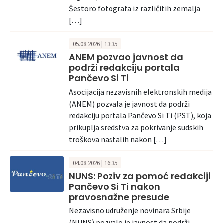
Šestoro fotografa iz različitih zemalja
[…]
05.08.2026 | 13:35
ANEM pozvao javnost da
podrži redakciju portala
Pančevo Si Ti
Asocijacija nezavisnih elektronskih medija
(ANEM) pozvala je javnost da podrži
redakciju portala Pančevo Si Ti (PST), koja
prikuplja sredstva za pokrivanje sudskih
troškova nastalih nakon […]
04.08.2026 | 16:35
NUNS: Poziv za pomoć redakciji
Pančevo Si Ti nakon
pravosnažne presude
Nezavisno udruženje novinara Srbije
(NUNS) pozvalo je javnost da podrži