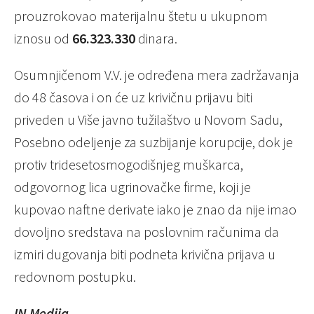
prouzrokovao materijalnu štetu u ukupnom
iznosu od
66.323.330
dinara.
Osumnjičenom V.V. je određena mera zadržavanja
do 48 časova i on će uz krivičnu prijavu biti
priveden u Više javno tužilaštvo u Novom Sadu,
Posebno odeljenje za suzbijanje korupcije, dok je
protiv tridesetosmogodišnjeg muškarca,
odgovornog lica ugrinovačke firme, koji je
kupovao naftne derivate iako je znao da nije imao
dovoljno sredstava na poslovnim računima da
izmiri dugovanja biti podneta krivična prijava u
redovnom postupku.
IN Medija