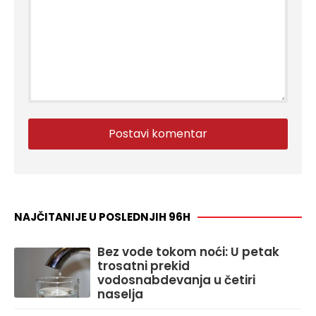
NAJČITANIJE U POSLEDNJIH 96H
Bez vode tokom noći: U petak
trosatni prekid
vodosnabdevanja u četiri
naselja