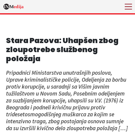
Stara Pazova: Uhapšen zbog
zloupotrebe službenog
položaja
Pripadnici Ministarstva unutrašnjih poslova,
Uprave kriminalističke policije, Odeljenja za borbu
protiv korupcije, u saradnji sa Višim javnim
tužilaštvom u Novom Sadu, Posebnim odeljenjem
za suzbijanjem korupcije, uhapsili su V.V. (1976) iz
Beograda i podneli krivičnu prijavu protiv
tridesetosmogodišnjeg muškarca za kojim se
intenzivno traga, zbog postojanja osnova sumnje
da su izvršili kivično delo zloupotreba položaja […]