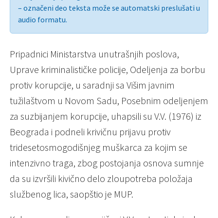
– označeni deo teksta može se automatski preslušati u
audio formatu.
Pripadnici Ministarstva unutrašnjih poslova,
Uprave kriminalističke policije, Odeljenja za borbu
protiv korupcije, u saradnji sa Višim javnim
tužilaštvom u Novom Sadu, Posebnim odeljenjem
za suzbijanjem korupcije, uhapsili su V.V. (1976) iz
Beograda i podneli krivičnu prijavu protiv
tridesetosmogodišnjeg muškarca za kojim se
intenzivno traga, zbog postojanja osnova sumnje
da su izvršili kivično delo zloupotreba položaja
službenog lica, saopštio je MUP.