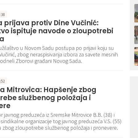
1:38
a prijava protiv Dine Vučinić:
tvo ispituje navode o zloupotrebi
ja
tužilaštvo u Novom Sadu postupa po prijavi koju su
 Vučinić, zbog neraspisivanja izbora za savete mesnih
podneli Zborovi građani Novog Sada.
4:52
a Mitrovica: Hapšenje zbog
rebe službenog položaja i
ere
or javnog preduzeća iz Sremske Mitrovice B.B. (38) i
sindikalne organizacije tog javnog preduzeća V.S. (55)
 zbog zloupotrebe službenog položaja i pronevere.