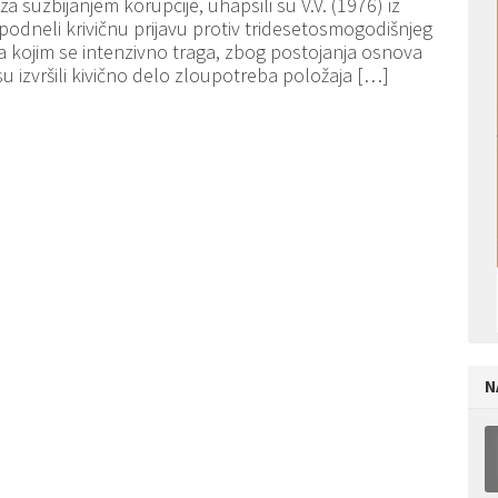
a suzbijanjem korupcije, uhapsili su V.V. (1976) iz
podneli krivičnu prijavu protiv tridesetosmogodišnjeg
 kojim se intenzivno traga, zbog postojanja osnova
u izvršili kivično delo zloupotreba položaja […]
N