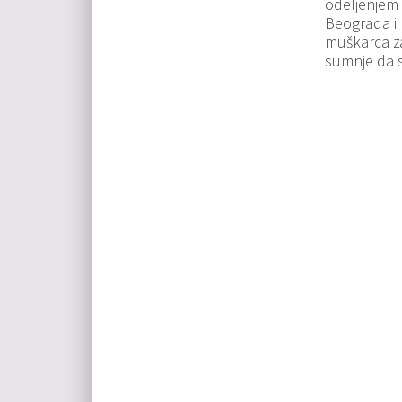
odeljenjem z
Beograda i 
muškarca za
sumnje da s