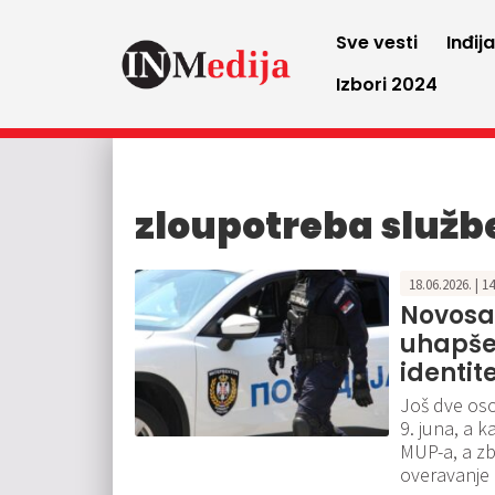
Sve vesti
Inđij
Izbori 2024
zloupotreba služb
18.06.2026. | 1
Novosad
uhapše
identit
Još dve oso
9. juna, a 
MUP-a, a z
overavanje 