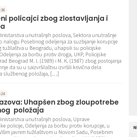
3:38
i policajci zbog zlostavljanja i
ja
Ministarstva unutrašnjih poslova, Sektora unutrašnje
o nalogu Posebnog odeljenja za suzbijanje korupcije
g tužilaštva u Beogradu, uhapsili su policijske
Odeljenja za borbu protiv droga, UКP, Policijske
rad Beograd M. I. (1989) i M. К. (1987) zbog postojanja
e da su u saizvršilaštvu izvršili krivična dela
a službenog položaja, […]
4:24
Pazova: Uhapšen zbog zloupotrebe
nog položaja
Ministarstva unutrašnjih poslova, Uprave
čke policije, Odeljenja za borbu protiv korupcije, u
N
 Višim javnim tužilaštvom u Novom Sadu, Posebnim