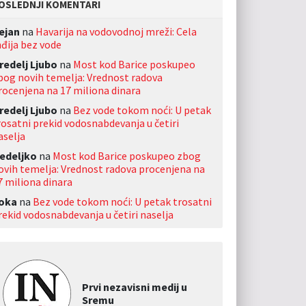
OSLEDNJI KOMENTARI
ejan
na
Havarija na vodovodnoj mreži: Cela
nđija bez vode
redelj Ljubo
na
Most kod Barice poskupeo
bog novih temelja: Vrednost radova
rocenjena na 17 miliona dinara
redelj Ljubo
na
Bez vode tokom noći: U petak
rosatni prekid vodosnabdevanja u četiri
aselja
edeljko
na
Most kod Barice poskupeo zbog
ovih temelja: Vrednost radova procenjena na
7 miliona dinara
oka
na
Bez vode tokom noći: U petak trosatni
rekid vodosnabdevanja u četiri naselja
Prvi nezavisni medij u
Sremu