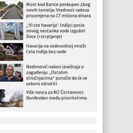
Most kod Barice poskupeo zbog
novih temelja: Vrednost radova
procenjena na 17 miliona dinara
„‘Vi ste havarija’: Inđijci posle
novog nestanka vode izgubili
živce (i strpljenje)
Havarija na vodovodnoj mreži:
Cela Inđija bez vode
Nedimović nakon izveštaja o
zagađenju: „Ostalim
stručnjacima“ poručio da će se
uskoro obratiti
Više novca za MZ Čortanovci:
Đurđevdan među prioritetima