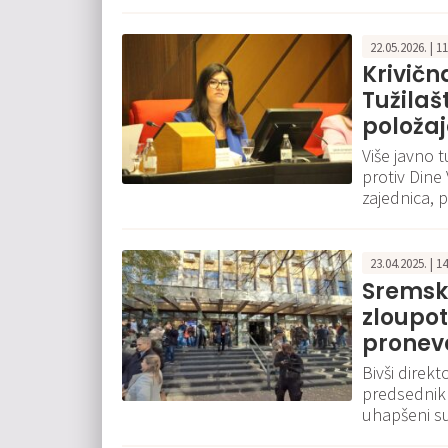
22.05.2026. | 1
Krivičn
Tužilaš
položa
Više javno 
protiv Dine
zajednica, 
23.04.2025. | 1
Sremsk
zloupot
pronev
Bivši direkt
predsednik 
uhapšeni su