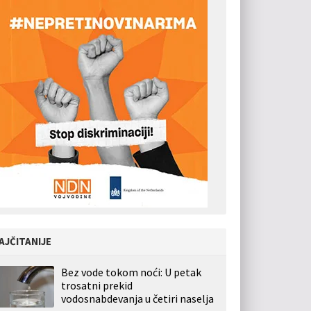
AJČITANIJE
Bez vode tokom noći: U petak
trosatni prekid
vodosnabdevanja u četiri naselja