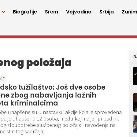
a
Biografije
Srem
Vojvodina
Srbija
Zaniml
N
enog položaja
4:17
sko tužilaštvo: Još dve osobe
ne zbog nabavljanja lažnih
eta kriminalcima
be uhapšene su u nastavku akcije koja je sprovedena
kada je uhapšeno 12 osoba, među kojima je i pripadnik
bog zloupotrebe službenog položaja i navođenja na
neistinitog sadržaja