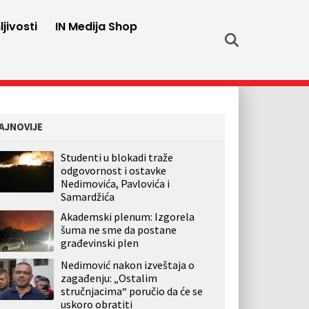
jivosti
IN Medija Shop
AJNOVIJE
Studenti u blokadi traže
odgovornost i ostavke
Nedimovića, Pavlovića i
Samardžića
Akademski plenum: Izgorela
šuma ne sme da postane
građevinski plen
Nedimović nakon izveštaja o
zagađenju: „Ostalim
stručnjacima“ poručio da će se
uskoro obratiti