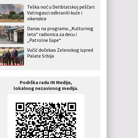
Teška noć u Deliblatskoj peščari:
Vatrogasci odbranili kuće i
vikendice
Danas na programu „Kulturnog
leta“ radionica za decu i
„Patrolne šape“
Vučić dočekao Zelenskog ispred
Palate Srbija
Podrška radu IN Medije,
lokalnog nezavisnog medija.