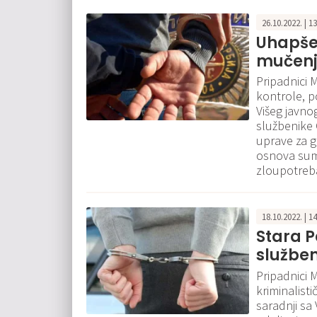
26.10.2022. | 1
Uhapšen
mučen
Pripadnici 
kontrole, p
Višeg javno
službenike 
uprave za g
osnova sumnj
zloupotreb
18.10.2022. | 1
Stara 
službe
Pripadnici 
kriminalisti
saradnji sa