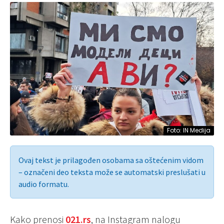
Foto: IN Medija
Ovaj tekst je prilagođen osobama sa oštećenim vidom
– označeni deo teksta može se automatski preslušati u
audio formatu.
Kako prenosi
021.rs
, na Instagram nalogu