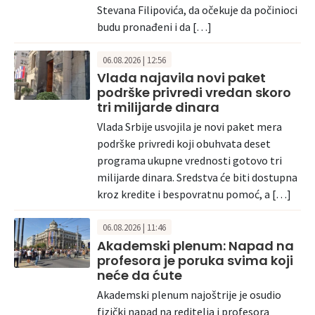
Stevana Filipovića, da očekuje da počinioci
budu pronađeni i da […]
06.08.2026 | 12:56
Vlada najavila novi paket
podrške privredi vredan skoro
tri milijarde dinara
Vlada Srbije usvojila je novi paket mera
podrške privredi koji obuhvata deset
programa ukupne vrednosti gotovo tri
milijarde dinara. Sredstva će biti dostupna
kroz kredite i bespovratnu pomoć, a […]
06.08.2026 | 11:46
Akademski plenum: Napad na
profesora je poruka svima koji
neće da ćute
Akademski plenum najoštrije je osudio
fizički napad na reditelja i profesora