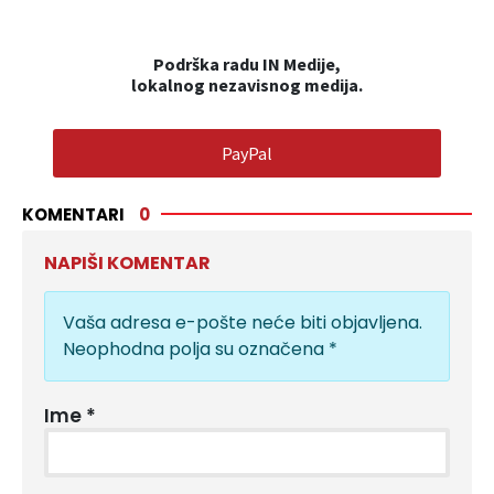
Podrška radu IN Medije,
lokalnog nezavisnog medija.
PayPal
KOMENTARI
0
NAPIŠI KOMENTAR
Vaša adresa e-pošte neće biti objavljena.
Neophodna polja su označena
*
Ime
*