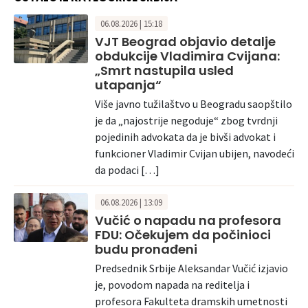
06.08.2026 | 15:18
VJT Beograd objavio detalje
obdukcije Vladimira Cvijana:
„Smrt nastupila usled
utapanja“
Više javno tužilaštvo u Beogradu saopštilo
je da „najostrije negoduje“ zbog tvrdnji
pojedinih advokata da je bivši advokat i
funkcioner Vladimir Cvijan ubijen, navodeći
da podaci […]
06.08.2026 | 13:09
Vučić o napadu na profesora
FDU: Očekujem da počinioci
budu pronađeni
Predsednik Srbije Aleksandar Vučić izjavio
je, povodom napada na reditelja i
profesora Fakulteta dramskih umetnosti