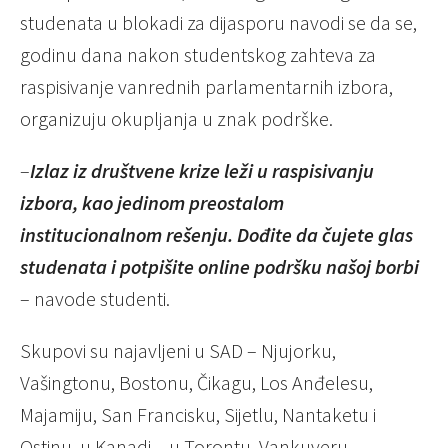
studenata u blokadi za dijasporu navodi se da se,
godinu dana nakon studentskog zahteva za
raspisivanje vanrednih parlamentarnih izbora,
organizuju okupljanja u znak podrške.
–
Izlaz iz društvene krize leži u raspisivanju
izbora, kao jedinom preostalom
institucionalnom rešenju. Dođite da čujete glas
studenata i potpišite online podršku našoj borbi
– navode studenti.
Skupovi su najavljeni u SAD – Njujorku,
Vašingtonu, Bostonu, Čikagu, Los Anđelesu,
Majamiju, San Francisku, Sijetlu, Nantaketu i
Ostinu, u Kanadi – u Torontu, Vankuveru,