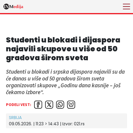
Studenti u blokadi i dijaspora
najavili skupove u više od 50
gradova širom sveta
Studenti u blokadi i srpska dijaspora najavili su da
će danas u više od 50 gradova širom sveta
organizovati skupove „Godinu dana kasnije – još
čekamo izbore“.
PODELI VEST:
SRBIJA
09.05.2026. | 11:23 > 14:43
| Izvor:
021.rs