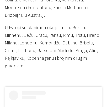
Montrealu i Edmontonu, kao i u Melburnu i
Brizbejnu u Australiji.
U Evropi su planirana okupljanja u Berlinu,
Minhenu, Beču, Gracu, Parizu, Rimu, Trstu, Firenci,
Milanu, Londonu, Kembridžu, Dablinu, Briselu,
Cirihu, Lisabonu, Barseloni, Madridu, Pragu, Atini,
Rejkjaviku, Kopenhagenu i brojnim drugim
gradovima.