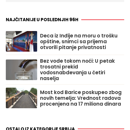
NAJČITANIJE U POSLEDNJIH 96H
Deca iz Inđije na moru o trošku
opštine, snimci sa prijema
otvorili pitanje privatnosti
Bez vode tokom noći: U petak
trosatni prekid
vodosnabdevanja u četiri
naselja
Most kod Barice poskupeo zbog
novih temelja: Vrednost radova
procenjena na 17 miliona dinara
OSTALO IZ KATEGORIJE SRBIJA