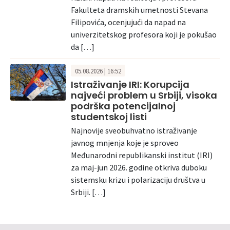
Fakulteta dramskih umetnosti Stevana
Filipovića, ocenjujući da napad na
univerzitetskog profesora koji je pokušao
da […]
05.08.2026 | 16:52
Istraživanje IRI: Korupcija
najveći problem u Srbiji, visoka
podrška potencijalnoj
studentskoj listi
Najnovije sveobuhvatno istraživanje
javnog mnjenja koje je sproveo
Međunarodni republikanski institut (IRI)
za maj-jun 2026. godine otkriva duboku
sistemsku krizu i polarizaciju društva u
Srbiji. […]