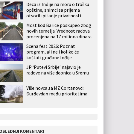
Deca iz Inđije na moru o trošku
opštine, snimci sa prijema
otvorili pitanje privatnosti
Most kod Barice poskupeo zbog
novih temelja: Vrednost radova
procenjena na 17 miliona dinara
Scena fest 2026: Poznat
program, ali ne i koliko će
koštati građane Inđije
JP ‘Putevi Srbije’ najavio je
radove na više deonica u Sremu
Više novca za MZ Čortanovci:
Đurđevdan među prioritetima
OSLEDNJI KOMENTARI