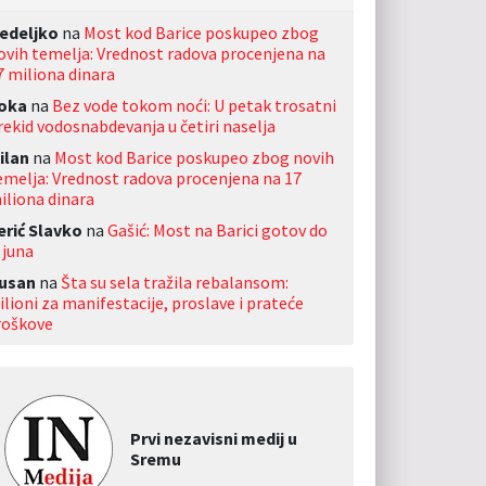
edeljko
na
Most kod Barice poskupeo zbog
ovih temelja: Vrednost radova procenjena na
7 miliona dinara
oka
na
Bez vode tokom noći: U petak trosatni
rekid vodosnabdevanja u četiri naselja
ilan
na
Most kod Barice poskupeo zbog novih
emelja: Vrednost radova procenjena na 17
iliona dinara
erić Slavko
na
Gašić: Most na Barici gotov do
 juna
usan
na
Šta su sela tražila rebalansom:
ilioni za manifestacije, proslave i prateće
roškove
Prvi nezavisni medij u
Sremu