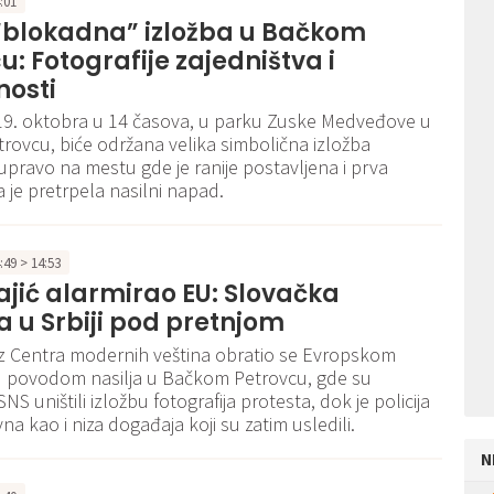
4:01
 “blokadna” izložba u Bačkom
u: Fotografije zajedništva i
nosti
 19. oktobra u 14 časova, u parku Zuske Medveđove u
ovcu, biće održana velika simbolična izložba
, upravo na mestu gde je ranije postavljena i prva
a je pretrpela nasilni napad.
4:49 > 14:53
ajić alarmirao EU: Slovačka
 u Srbiji pod pretnjom
 iz Centra modernih veština obratio se Evropskom
 povodom nasilja u Bačkom Petrovcu, gde su
SNS uništili izložbu fotografija protesta, dok je policija
na kao i niza događaja koji su zatim usledili.
N