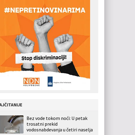
AJČITANIJE
Bez vode tokom noći: U petak
trosatni prekid
vodosnabdevanja u četiri naselja