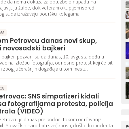
vrde da nema dokaza za optužbe o napadu na
najavljuju žalbe, dok veterani okupljeni ispred
g suda izražavaju podršku kolegama.
3:59
om Petrovcu danas novi skup,
 novosadski bajkeri
bajkeri pozvani su da danas, 10. avgusta dođu u
ac na izložbu fotografija, odnosno protest koji će biti
n zbog jučerašnjih događaja u tom mestu.
4:33
etrovac: SNS simpatizeri kidali
a fotografijama protesta, policija
rala (VIDEO)
etrovcu je danas pre podne, tokom održavanja
nih Slovačkih narodnih svečanosti, došlo do incidenta
P