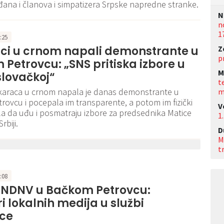
ana i članova i simpatizera Srpske napredne stranke.
N
n
1
3:25
Z
ci u crnom napali demonstrante u
p
Petrovcu: „SNS pritiska izbore u
M
slovačkoj“
t
araca u crnom napala je danas demonstrante u
m
ovcu i pocepala im transparente, a potom im fizički
V
ila da uđu i posmatraju izbore za predsednika Matice
1.
rbiji.
D
M
t
6:08
a NDNV u Bačkom Petrovcu:
i lokalnih medija u službi
ice