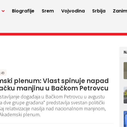
a
Biografije
Srem
Vojvodina
Srbija
Zaniml
N
2:49
ski plenum: Vlast spinuje napad
vačku manjinu u Bačkom Petrovcu
stavljanje događaja u Bačkom Petrovcu u avgustu
 dve grupe građana“ predstavlja svestan politički
šaj relativizacije nasilja nad nacionalnom manjinom,
e Akademski plenum.