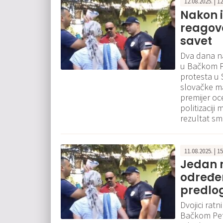
12.08.2025. | 1
Nakon 
reagova
savet
Dva dana n
u Bačkom Pe
protesta u S
slovačke man
premijer oce
politizaciji
rezultat sm
11.08.2025. | 1
Jedan 
određe
predlog
Dvojici rat
Bačkom Petr