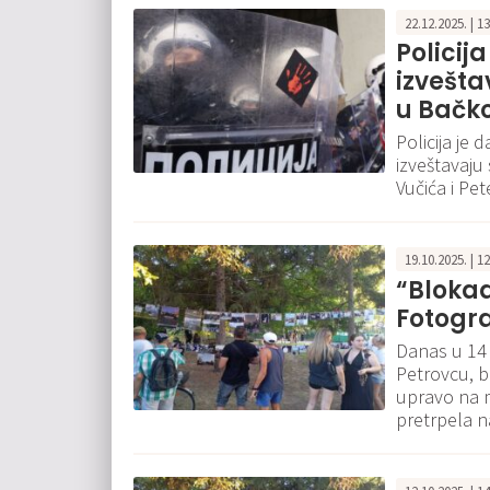
22.12.2025. | 1
Policij
izvešta
u Bačk
Policija je 
izveštavaju
Vučića i Pe
19.10.2025. | 1
“Blokad
Fotogra
Danas u 14
Petrovcu, b
upravo na m
pretrpela n