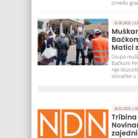
između građ
31.05.2025. | 1
Muškar
Bačkom 
Matici 
Grupa mušk
Bačkom Petr
nije dozvol
slovačke u S
20.02.2025. | 1
Tribin
Novinar
zajedn