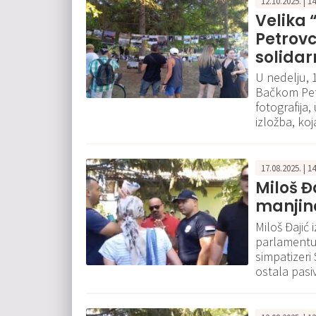
12.10.2025. | 1
Velika
Petrovc
solidar
U nedelju,
Bačkom Petr
fotografija
izložba, koj
17.08.2025. | 1
Miloš Đ
manjina
Miloš Đajić
parlamentu
simpatizeri 
ostala pasiv