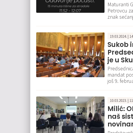
Maturanti 
Petrovcu za 
znak sećanj
19.03.2024. | 1
Sukob 
Predsed
je u Sk
Predsednica
mandat pos
još 9. febru
10.03.2023. | 1
Milić: 
naš si
novina
Predstavnik