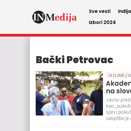
Sve vesti
Inđij
Izbori 2024
Bački Petrovac
23.12.2025. | 1
Akadem
na slo
Javno pred
kao „sukoba
spin i poku
saopštio j