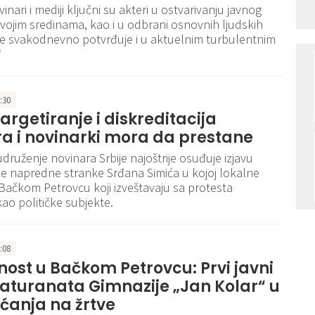
inari i mediji ključni su akteri u ostvarivanju javnog
svojim sredinama, kao i u odbrani osnovnih ljudskih
se svakodnevno potvrđuje i u aktuelnim turbulentnim
“
5:30
argetiranje i diskreditacija
a i novinarki mora da prestane
druženje novinara Srbije najoštrije osuđuje izjavu
e napredne stranke Srđana Simića u kojoj lokalne
Bačkom Petrovcu koji izveštavaju sa protesta
ao političke subjekte.
1:08
nost u Bačkom Petrovcu: Prvi javni
aturanata Gimnazije „Jan Kolar“ u
ćanja na žrtve