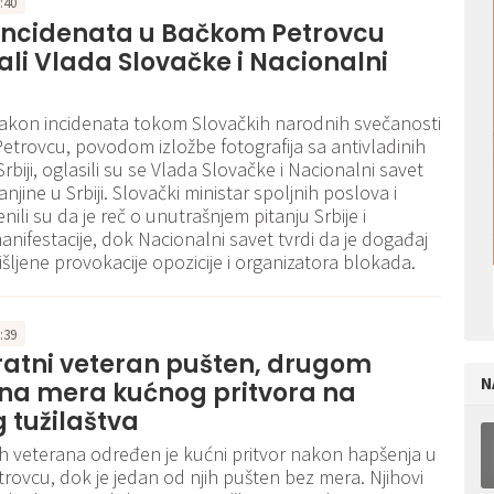
2:40
incidenata u Bačkom Petrovcu
li Vlada Slovačke i Nacionalni
akon incidenata tokom Slovačkih narodnih svečanosti
trovcu, povodom izložbe fotografija sa antivladinih
rbiji, oglasili su se Vlada Slovačke i Nacionalni savet
jine u Srbiji. Slovački ministar spoljnih poslova i
nili su da je reč o unutrašnjem pitanju Srbije i
 manifestacije, dok Nacionalni savet tvrdi da je događaj
išljene provokacije opozicije i organizatora blokada.
5:39
ratni veteran pušten, drugom
N
na mera kućnog pritvora na
 tužilaštva
nih veterana određen je kućni pritvor nakon hapšenja u
ovcu, dok je jedan od njih pušten bez mera. Njihovi