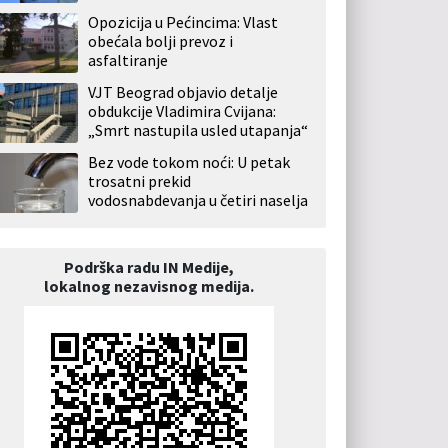
Opozicija u Pećincima: Vlast
obećala bolji prevoz i
asfaltiranje
VJT Beograd objavio detalje
obdukcije Vladimira Cvijana:
„Smrt nastupila usled utapanja“
Bez vode tokom noći: U petak
trosatni prekid
vodosnabdevanja u četiri naselja
Podrška radu IN Medije,
lokalnog nezavisnog medija.