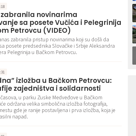
3:18
a zabranila novinarima
vanje sa posete Vučića i Pelegrinija
om Petrovcu (VIDEO)
danas zabranila pristup novinarima koji su došli da
 sa posete predsednika Slovačke i Srbije Aleksandra
tera Pelegrinija u Bačkom Petrovcu.
2:31
na” izložba u Bačkom Petrovcu:
fije zajedništva i solidarnosti
 časova, u parku Zuske Medveđove u Bačkom
iće održana velika simbolična izložba fotografija,
estu gde je ranije postavljena i prva izložba, koja je
asilni napad.