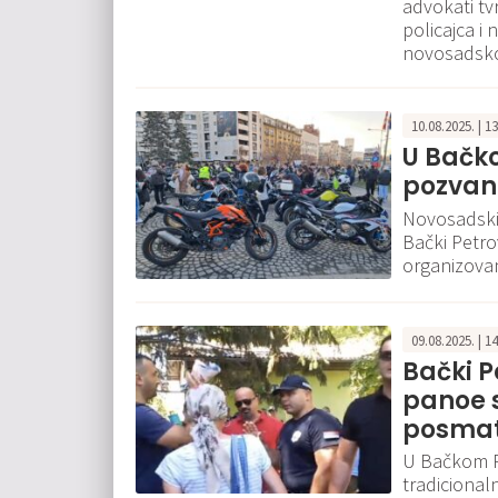
advokati t
policajca i 
novosadsko
10.08.2025. | 1
U Bačk
pozvani
Novosadski 
Bački Petrov
organizova
09.08.2025. | 1
Bački P
panoe s
posmat
U Bačkom P
tradicional