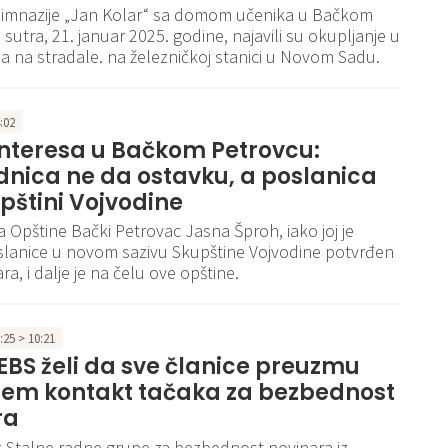
Gimnazije „Jan Kolar“ sa domom učenika u Bačkom
sutra, 21. januar 2025. godine, najavili su okupljanje u
a na stradale. na železničkoj stanici u Novom Sadu.
4:02
interesa u Bačkom Petrovcu:
nica ne da ostavku, a poslanica
upštini Vojvodine
 Opštine Bački Petrovac Jasna Šproh, iako joj je
lanice u novom sazivu Skupštine Vojvodine potvrđen
ara, i dalje je na čelu ove opštine.
1:25 > 10:21
OEBS želi da sve članice preuzmu
stem kontakt tačaka za bezbednost
ra
 Stalne radne grupe za bezbednost novinara iz