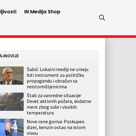
jivosti
IN Medija Shop
AJNOVIJE
Šabić: Lokalni mediji ne smeju
biti instrument za političku
propagandu i obračun sa
neistomišljenicima
Štab za vanredne situacije:
Devet aktivnih požara, dodatne
mere zbog suše i visokih
temperatura
Nove cene goriva: Poskupeo
dizel, benzin ostao na istom
nivou