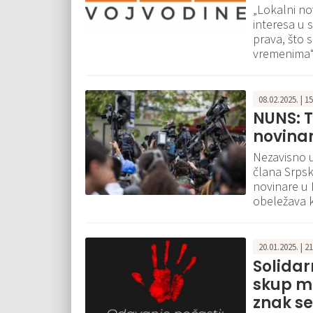
„Lokalni nov
interesa u 
prava, što 
vremenima
08.02.2025. | 1
NUNS: T
novinar
Nezavisno u
člana Srpsk
novinare u 
obeležava k
20.01.2025. | 2
Solidar
skup m
znak se