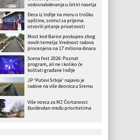
vodosnabdevanja u četiri naselja
Deca iz Inđije na moru o trošku
opštine, snimci sa prijema
otvorili pitanje privatnosti
Most kod Barice poskupeo zbog
novih temelja: Vrednost radova
procenjena na 17 miliona dinara
Scena fest 2026: Poznat
program, ali ne i koliko će
koštati građane Inđije
JP ‘Putevi Srbije’ najavio je
radove na više deonica u Sremu
Više novca za MZ Čortanovci:
Đurđevdan među prioritetima