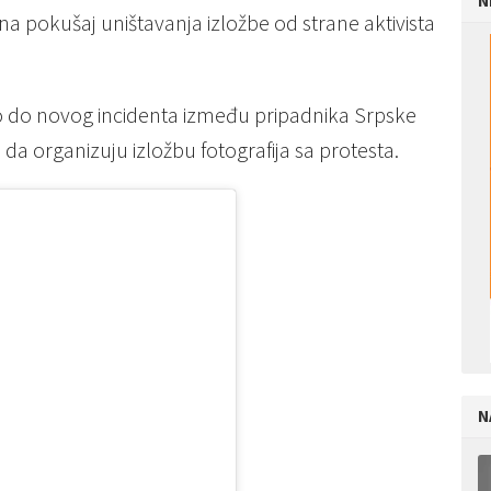
N
u na pokušaj uništavanja izložbe od strane aktivista
o do novog incidenta između pripadnika Srpske
 da organizuju izložbu fotografija sa protesta.
N