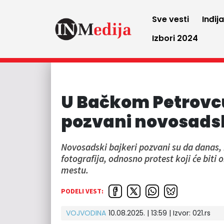
Sve vesti
Inđij
Izbori 2024
U Bačkom Petrovcu
pozvani novosadsk
Novosadski bajkeri pozvani su da danas, 
fotografija, odnosno protest koji će bit
mestu.
PODELI VEST:
VOJVODINA
10.08.2025. | 13:59
| Izvor:
021.rs