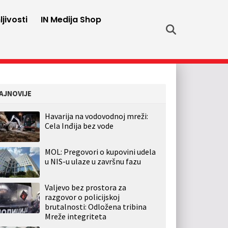
jivosti
IN Medija Shop
AJNOVIJE
Havarija na vodovodnoj mreži:
Cela Inđija bez vode
MOL: Pregovori o kupovini udela
u NIS-u ulaze u završnu fazu
Valjevo bez prostora za
razgovor o policijskoj
brutalnosti: Odložena tribina
Mreže integriteta