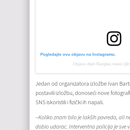
Pogledajte ovu objavu na Instagramu.
Objavu dijeli Razglas news (@
Jedan od organizatora izložbe Ivan Bar
postavili izložbu, donoseći nove fotografije
SNS iskoristili i fizički ih napali.
–
Koliko znam bilo je lakših povreda, ali 
dobio udarac. Interventna policija je sve