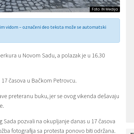
Foto: IN Medija
nim vidom – označeni deo teksta može se automatski
Merkura u Novom Sadu, a polazak je u 16.30
e u 17 časova u Bačkom Petrovcu.
ave preteranu buku, jer se ovog vikenda dešavaju
e.
 Sada pozvali na okupljanje danas u 17 časova
ba fotografija sa protesta ponovo biti održana.