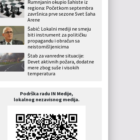
Rumnjanin okupio šahiste iz
regiona: Početkom septembra
završnica prve sezone Svet šaha
Arene
Šabić: Lokalni mediji ne smeju
biti instrument za političku
propagandu i obračun sa
neistomišljenicima
Štab za vanredne situacije:
Devet aktivnih požara, dodatne
mere zbog suše i visokih
temperatura
Podrška radu IN Medije,
lokalnog nezavisnog medija.