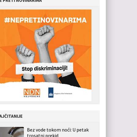
E PRETI NOVINARIMA
AJČITANIJE
Bez vode tokom noći: U petak
trosatni prekid