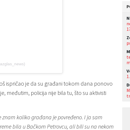
P
N
n
1
Z
p
M
t
m
razglas_news)
V
1.
toš ispričao je da su građani tokom dana ponovo
D
M
, međutim, policija nije bila tu, što su aktivisti
t
ne znam koliko građana je povređeno. I ja sam
 vreme bila u Bačkom Petrovcu, ali bili su na nekom