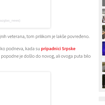
razglas_news)
nih veterana, tom prilikom je lakše povređeno.
 oko podneva, kada su
pripadnici Srpske
, popodne je došlo do novog, ali ovoga puta bilo