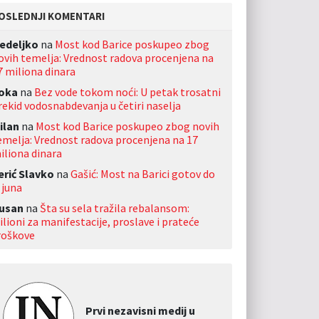
OSLEDNJI KOMENTARI
edeljko
na
Most kod Barice poskupeo zbog
ovih temelja: Vrednost radova procenjena na
7 miliona dinara
oka
na
Bez vode tokom noći: U petak trosatni
rekid vodosnabdevanja u četiri naselja
ilan
na
Most kod Barice poskupeo zbog novih
emelja: Vrednost radova procenjena na 17
iliona dinara
erić Slavko
na
Gašić: Most na Barici gotov do
 juna
usan
na
Šta su sela tražila rebalansom:
ilioni za manifestacije, proslave i prateće
roškove
Prvi nezavisni medij u