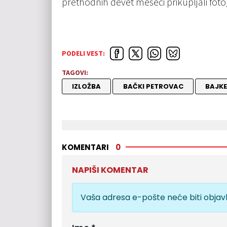
prethodnih devet meseci prikupljali foto
PODELI VEST:
TAGOVI:
IZLOŽBA
BAČKI PETROVAC
BAJKE
KOMENTARI
0
NAPIŠI KOMENTAR
Vaša adresa e-pošte neće biti objavl