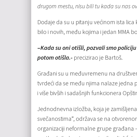
drugom mestu, nisu bili tu kada su nas ov
Dodaje da su u pitanju većinom ista lica
bilo i novih, među kojima i jedan MMA bo
–
Kada su oni otišli, pozvali smo policiju 
potom otišla.-
precizirao je Bartoš.
Građani su u međuvremenu na društven
tvrdeći da se među njima nalaze jedna p
i više bivših i sadašnjih funkcionera Opšt
Jednodnevna izložba, koja je zamišlje
svečanostima“, održava se na otvorenom
organizaciji neformalne grupe građana –