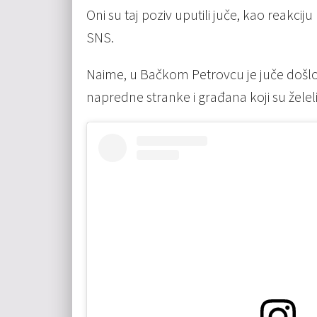
Oni su taj poziv uputili juče, kao reakcij
SNS.
Naime, u Bačkom Petrovcu je juče došl
napredne stranke i građana koji su želeli