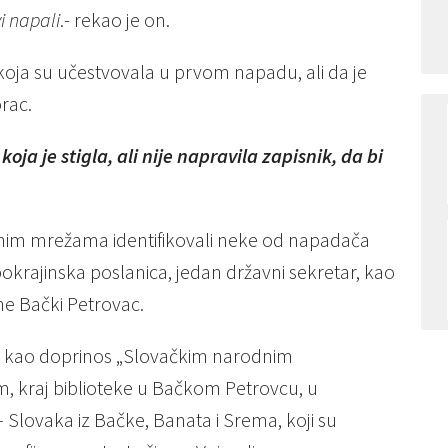
i napali
.- rekao je on.
 koja su učestvovala u prvom napadu, ali da je
rac.
koja je stigla, ali nije napravila zapisnik, da bi
im mrežama identifikovali neke od napadača
okrajinska poslanica, jedan državni sekretar, kao
ine Bački Petrovac.
na kao doprinos „Slovačkim narodnim
, kraj biblioteke u Bačkom Petrovcu, u
 Slovaka iz Bačke, Banata i Srema, koji su