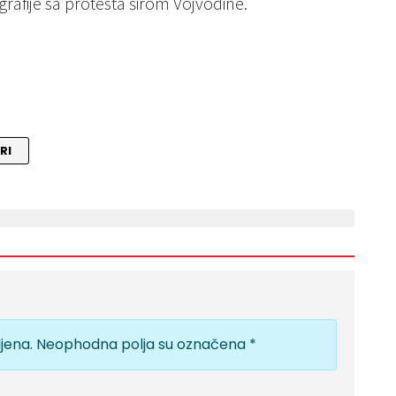
grafije sa protesta širom Vojvodine.
RI
jena.
Neophodna polja su označena
*