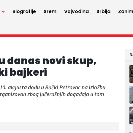
a
Biografije
Srem
Vojvodina
Srbija
Zaniml
N
 danas novi skup,
i bajkeri
10. avgusta dođu u Bački Petrovac na izložbu
i organizovan zbog jučerašnjih događaja u tom