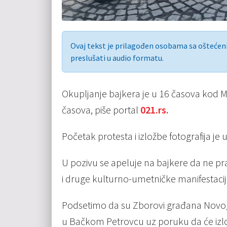
Ovaj tekst je prilagođen osobama sa ošteće
preslušati u audio formatu.
Okupljanje bajkera je u 16 časova kod 
časova, piše portal
021.rs.
Početak protesta i izložbe fotografija j
U pozivu se apeluje na bajkere da ne pr
i druge kulturno-umetničke manifestacij
Podsetimo da su Zborovi građana Novog
u Bačkom Petrovcu uz poruku da će izlož