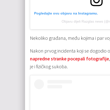
Pogledajte ovu objavu na Instagramu.
Objavu dijeli Razglas news (@
Nekoliko građana, među kojima i par voj
Nakon prvog incidenta koji se dogodio
napredne stranke pocepali fotografije
je i fizičkog sukoba.