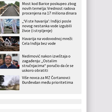
Most kod Barice poskupeo zbog
novih temelja: Vrednost radova
procenjena na 17 miliona dinara
„‘Vi ste havarija’: Inđijci posle
novog nestanka vode izgubili
živce (i strpljenje)
Havarija na vodovodnoj mreži:
Cela Inđija bez vode
Nedimović nakon izveštaja o
zagađenju: „Ostalim
stručnjacima“ poručio da će se
uskoro obratiti
Više novca za MZ Čortanovci:
Đurđevdan među prioritetima