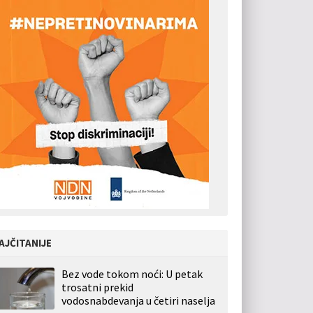
AJČITANIJE
Bez vode tokom noći: U petak
trosatni prekid
vodosnabdevanja u četiri naselja