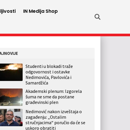
jivosti
IN Medija Shop
AJNOVIJE
Studenti u blokadi traže
odgovornost i ostavke
Nedimovića, Pavlovića i
Samardžića
Akademski plenum: Izgorela
šuma ne sme da postane
građevinski plen
Nedimović nakon izveštaja o
zagađenju: „Ostalim
stručnjacima“ poručio da će se
uskoro obratiti