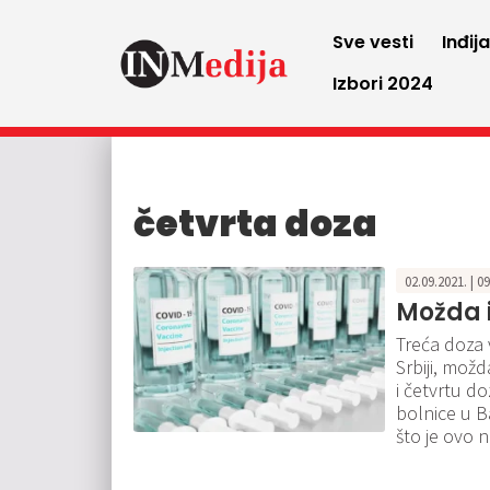
Sve vesti
Inđij
Izbori 2024
četvrta doza
02.09.2021. | 0
Možda i
Treća doza 
Srbiji, mož
i četvrtu d
bolnice u B
što je ovo n