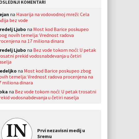
OSLEDNJI KOMENTARI
ejan
na
Havarija na vodovodnoj mreži: Cela
nđija bez vode
redelj Ljubo
na
Most kod Barice poskupeo
bog novih temelja: Vrednost radova
rocenjena na 17 miliona dinara
redelj Ljubo
na
Bez vode tokom noći: U petak
rosatni prekid vodosnabdevanja u četiri
aselja
edeljko
na
Most kod Barice poskupeo zbog
ovih temelja: Vrednost radova procenjena na
7 miliona dinara
oka
na
Bez vode tokom noći: U petak trosatni
rekid vodosnabdevanja u četiri naselja
Prvi nezavisni medij u
Sremu