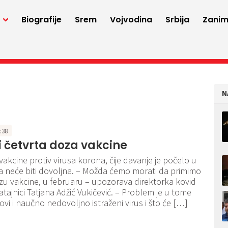
a
Biografije
Srem
Vojvodina
Srbija
Zaniml
N
9:38
 četvrta doza vakcine
vakcine protiv virusa korona, čije davanje je počelo u
da neće biti dovoljna. – Možda ćemo morati da primimo
ozu vakcine, u februaru – upozorava direktorka kovid
atajnici Tatjana Adžić Vukičević. – Problem je u tome
ovi i naučno nedovoljno istraženi virus i što će […]