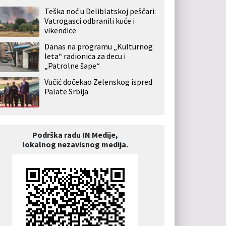
Teška noć u Deliblatskoj peščari:
Vatrogasci odbranili kuće i
vikendice
Danas na programu „Kulturnog
leta“ radionica za decu i
„Patrolne šape“
Vučić dočekao Zelenskog ispred
Palate Srbija
Podrška radu IN Medije,
lokalnog nezavisnog medija.