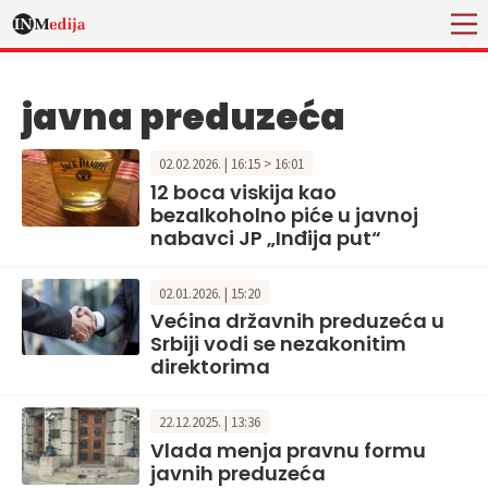
javna preduzeća
02.02.2026. | 16:15 > 16:01
12 boca viskija kao
bezalkoholno piće u javnoj
nabavci JP „Inđija put“
02.01.2026. | 15:20
Većina državnih preduzeća u
Srbiji vodi se nezakonitim
direktorima
22.12.2025. | 13:36
Vlada menja pravnu formu
javnih preduzeća