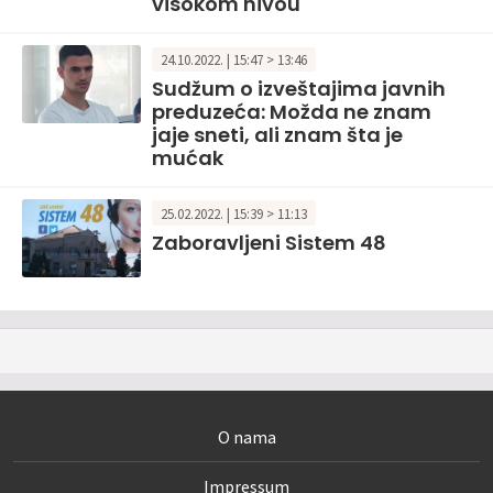
visokom nivou
24.10.2022. | 15:47 > 13:46
Sudžum o izveštajima javnih
preduzeća: Možda ne znam
jaje sneti, ali znam šta je
mućak
25.02.2022. | 15:39 > 11:13
Zaboravljeni Sistem 48
O nama
Impressum