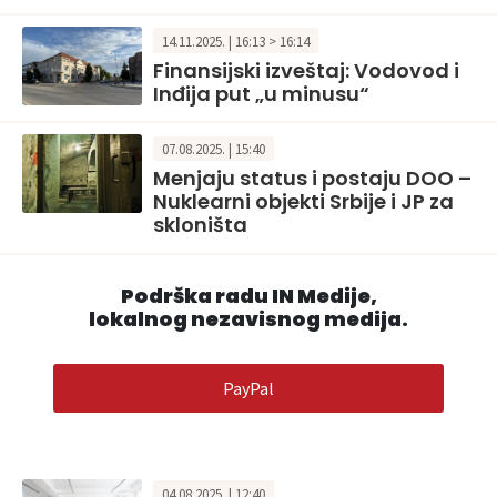
14.11.2025. | 16:13 > 16:14
Finansijski izveštaj: Vodovod i
Inđija put „u minusu“
07.08.2025. | 15:40
Menjaju status i postaju DOO –
Nuklearni objekti Srbije i JP za
skloništa
Podrška radu IN Medije,
lokalnog nezavisnog medija.
PayPal
04.08.2025. | 12:40