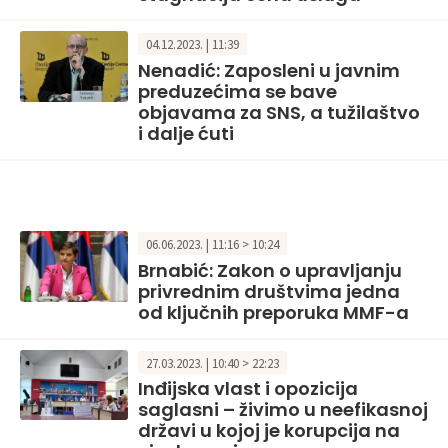
04.12.2023. | 11:39
Nenadić: Zaposleni u javnim
preduzećima se bave
objavama za SNS, a tužilaštvo
i dalje ćuti
06.06.2023. | 11:16 > 10:24
Brnabić: Zakon o upravljanju
privrednim društvima jedna
od ključnih preporuka MMF-a
27.03.2023. | 10:40 > 22:23
Inđijska vlast i opozicija
saglasni – živimo u neefikasnoj
državi u kojoj je korupcija na