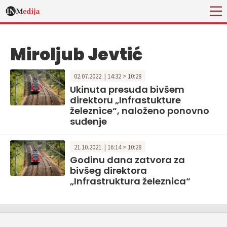
Miroljub Jevtić
02.07.2022. | 14:32 > 10:28
Ukinuta presuda bivšem
direktoru „Infrastukture
železnice“, naloženo ponovno
suđenje
21.10.2021. | 16:14 > 10:28
Godinu dana zatvora za
bivšeg direktora
„Infrastruktura železnica“