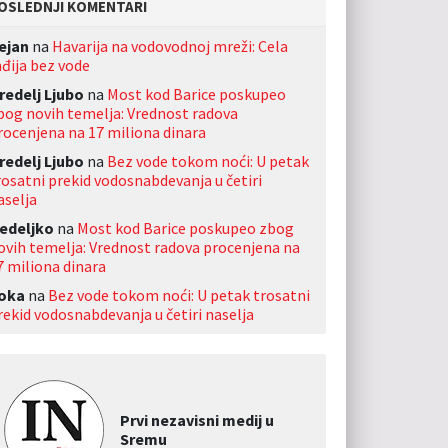
OSLEDNJI KOMENTARI
ejan
na
Havarija na vodovodnoj mreži: Cela
nđija bez vode
redelj Ljubo
na
Most kod Barice poskupeo
bog novih temelja: Vrednost radova
rocenjena na 17 miliona dinara
redelj Ljubo
na
Bez vode tokom noći: U petak
rosatni prekid vodosnabdevanja u četiri
aselja
edeljko
na
Most kod Barice poskupeo zbog
ovih temelja: Vrednost radova procenjena na
7 miliona dinara
oka
na
Bez vode tokom noći: U petak trosatni
rekid vodosnabdevanja u četiri naselja
Prvi nezavisni medij u
Sremu