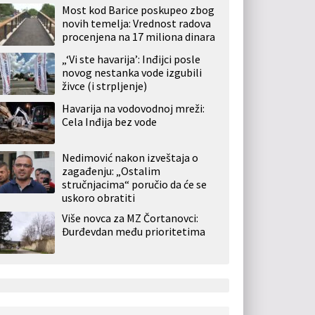
Most kod Barice poskupeo zbog
novih temelja: Vrednost radova
procenjena na 17 miliona dinara
„‘Vi ste havarija’: Inđijci posle
novog nestanka vode izgubili
živce (i strpljenje)
Havarija na vodovodnoj mreži:
Cela Inđija bez vode
Nedimović nakon izveštaja o
zagađenju: „Ostalim
stručnjacima“ poručio da će se
uskoro obratiti
Više novca za MZ Čortanovci:
Đurđevdan među prioritetima