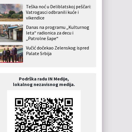
Teška noć u Deliblatskoj peščari:
Vatrogasci odbranili kuće i
vikendice
Danas na programu „Kulturnog
leta“ radionica za decu i
„Patrolne šape“
Vučić dočekao Zelenskog ispred
Palate Srbija
Podrška radu IN Medije,
lokalnog nezavisnog medija.