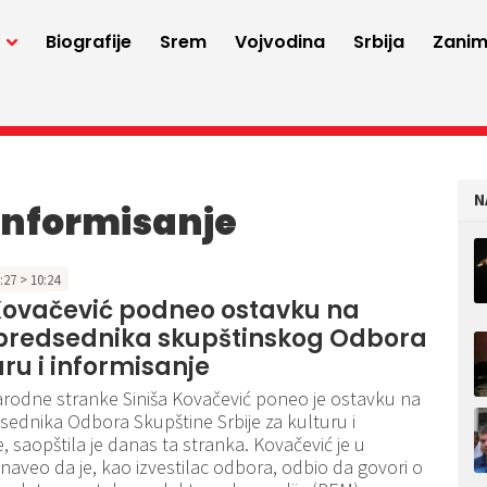
a
Biografije
Srem
Vojvodina
Srbija
Zaniml
N
 informisanje
2:27 > 10:24
Kovačević podneo ostavku na
predsednika skupštinskog Odbora
uru i informisanje
rodne stranke Siniša Kovačević poneo je ostavku na
ednika Odbora Skupštine Srbije za kulturu i
, saopštila je danas ta stranka. Kovačević je u
naveo da je, kao izvestilac odbora, odbio da govori o