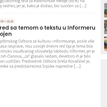
egulatornog tela za elektronske medije (REM) na
j sednici, jer je, kako je dodao, bio suočen sa […]
8:55 > 10:26
red sa temom o tekstu u Informeru
vojen
pštinskog Odbora za kulturu i informisanje, posle više
sa rasprave, nisu usvojili dnevni red čija je tema bila
estruko osuđivanog silovatelja tabliodu Informer, jer je
tnih članova, „za“ glasalo sedam, devetoro ih je bilo
edan uzdržan. Predsednik Odbora Siniša Kovačević je,
mike sa predstavnicima Srpske napredne […]