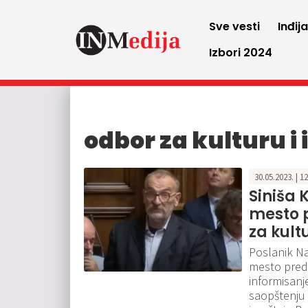
Sve vesti
Inđij
Izbori 2024
odbor za kulturu i
30.05.2023. | 1
Siniša 
mesto 
za kult
Poslanik Na
mesto preds
informisanje
saopštenju 