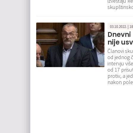
izveštaju R
skupštinsko
03.10.2022. | 1
Dnevni 
nije us
Članovi sku
od jednog ča
intervju viš
od 17 prisu
protiv, a j
nakon pole