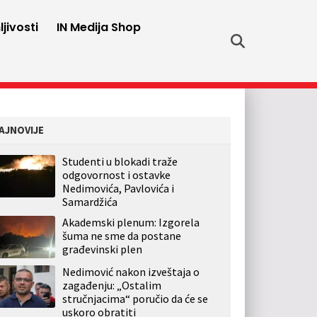
jivosti
IN Medija Shop
AJNOVIJE
Studenti u blokadi traže
odgovornost i ostavke
Nedimovića, Pavlovića i
Samardžića
Akademski plenum: Izgorela
šuma ne sme da postane
građevinski plen
Nedimović nakon izveštaja o
zagađenju: „Ostalim
stručnjacima“ poručio da će se
uskoro obratiti