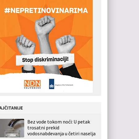
AJČITANIJE
Bez vode tokom noći: U petak
trosatni prekid
vodosnabdevanja u četiri naselja