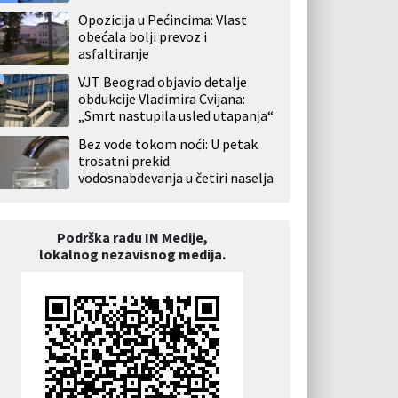
Opozicija u Pećincima: Vlast
obećala bolji prevoz i
asfaltiranje
VJT Beograd objavio detalje
obdukcije Vladimira Cvijana:
„Smrt nastupila usled utapanja“
Bez vode tokom noći: U petak
trosatni prekid
vodosnabdevanja u četiri naselja
Podrška radu IN Medije,
lokalnog nezavisnog medija.