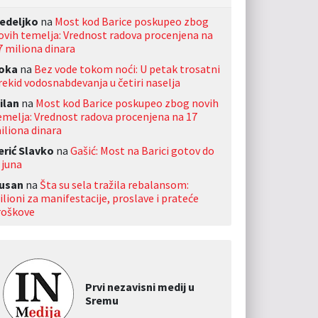
edeljko
na
Most kod Barice poskupeo zbog
ovih temelja: Vrednost radova procenjena na
7 miliona dinara
oka
na
Bez vode tokom noći: U petak trosatni
rekid vodosnabdevanja u četiri naselja
ilan
na
Most kod Barice poskupeo zbog novih
emelja: Vrednost radova procenjena na 17
iliona dinara
erić Slavko
na
Gašić: Most na Barici gotov do
 juna
usan
na
Šta su sela tražila rebalansom:
ilioni za manifestacije, proslave i prateće
roškove
Prvi nezavisni medij u
Sremu