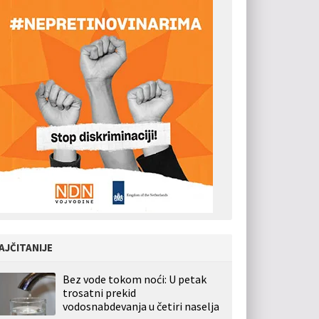
AJČITANIJE
Bez vode tokom noći: U petak
trosatni prekid
vodosnabdevanja u četiri naselja