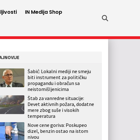
jivosti
IN Medija Shop
AJNOVIJE
Šabić: Lokalni mediji ne smeju
biti instrument za političku
propagandu i obračun sa
neistomišljenicima
Štab za vanredne situacije:
Devet aktivnih požara, dodatne
mere zbog suše i visokih
temperatura
Nove cene goriva: Poskupeo
dizel, benzin ostao na istom
nivou