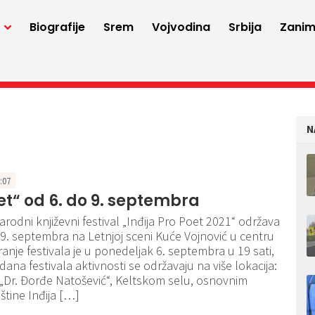
a
Biografije
Srem
Vojvodina
Srbija
Zaniml
N
1:07
et“ od 6. do 9. septembra
rodni književni festival „Inđija Pro Poet 2021“ održava
 9. septembra na Letnjoj sceni Kuće Vojnović u centru
ranje festivala je u ponedeljak 6. septembra u 19 sati,
dana festivala aktivnosti se održavaju na više lokacija:
i „Dr. Đorđe Natošević“, Keltskom selu, osnovnim
tine Inđija […]