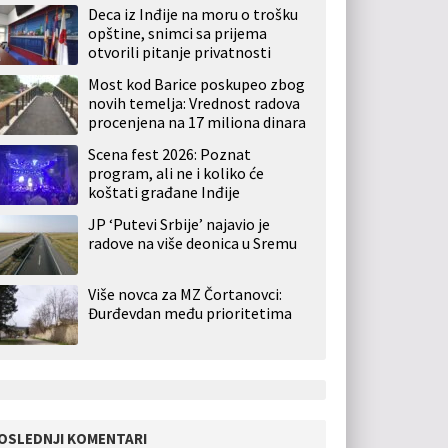
Deca iz Inđije na moru o trošku
opštine, snimci sa prijema
otvorili pitanje privatnosti
Most kod Barice poskupeo zbog
novih temelja: Vrednost radova
procenjena na 17 miliona dinara
Scena fest 2026: Poznat
program, ali ne i koliko će
koštati građane Inđije
JP ‘Putevi Srbije’ najavio je
radove na više deonica u Sremu
Više novca za MZ Čortanovci:
Đurđevdan među prioritetima
OSLEDNJI KOMENTARI