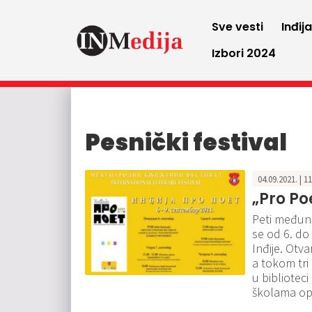
Sve vesti
Inđij
Izbori 2024
Pesnički festival
04.09.2021. | 1
„Pro Po
Peti međuna
se od 6. do
Inđije. Otva
a tokom tri 
u bibliotec
školama opš