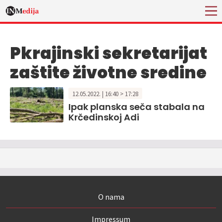
Pkrajinski sekretarijat
zaštite životne sredine
12.05.2022. | 16:40 > 17:28
Ipak planska seča stabala na
Krčedinskoj Adi
O nama
Impressum