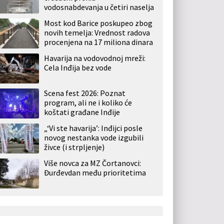
vodosnabdevanja u četiri naselja
Most kod Barice poskupeo zbog
novih temelja: Vrednost radova
procenjena na 17 miliona dinara
Havarija na vodovodnoj mreži:
Cela Inđija bez vode
Scena fest 2026: Poznat
program, ali ne i koliko će
koštati građane Inđije
„‘Vi ste havarija’: Inđijci posle
novog nestanka vode izgubili
živce (i strpljenje)
Više novca za MZ Čortanovci:
Đurđevdan među prioritetima