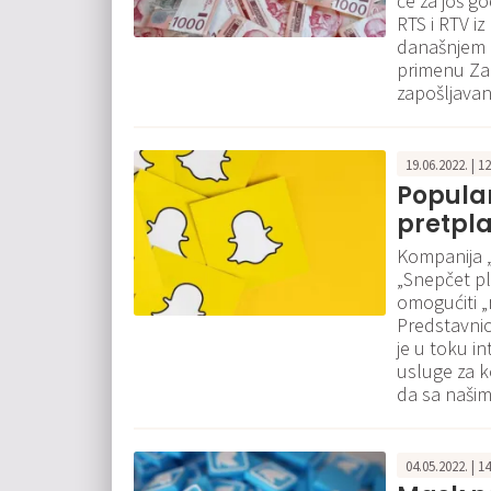
će za još g
RTS i RTV iz
današnjem z
primenu Zak
zapošljavan
19.06.2022. | 1
Popula
pretpla
Kompanija 
„Snepčet pl
omogućiti „
Predstavnic
je u toku i
usluge za 
da sa naši
04.05.2022. | 1