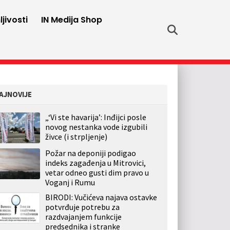
jivosti
IN Medija Shop
AJNOVIJE
„‘Vi ste havarija’: Inđijci posle
novog nestanka vode izgubili
živce (i strpljenje)
Požar na deponiji podigao
indeks zagađenja u Mitrovici,
vetar odneo gusti dim pravo u
Voganj i Rumu
BIRODI: Vučićeva najava ostavke
potvrđuje potrebu za
razdvajanjem funkcije
predsednika i stranke