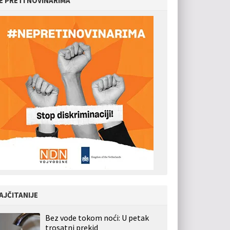
E PRETI NOVINARIMA
AJČITANIJE
Bez vode tokom noći: U petak
trosatni prekid