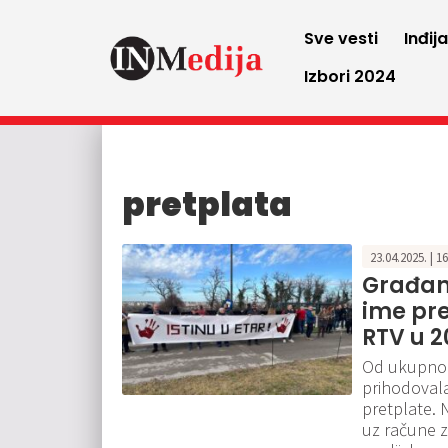
Sve vesti
Inđij
Izbori 2024
pretplata
23.04.2025. | 1
Građani
ime pret
RTV u 2
Od ukupno 1
prihodovala 
pretplate. 
uz račune z