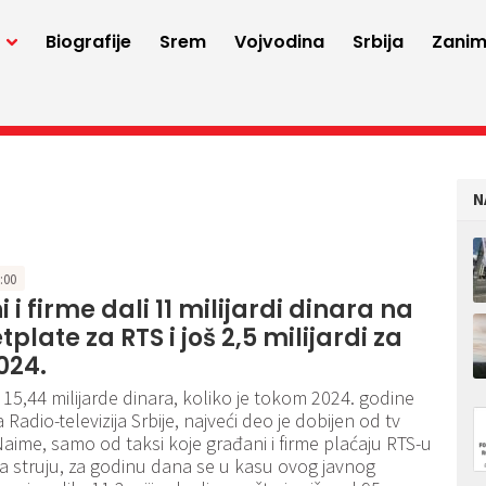
a
Biografije
Srem
Vojvodina
Srbija
Zaniml
N
6:00
 i firme dali 11 milijardi dinara na
plate za RTS i još 2,5 milijardi za
024.
5,44 milijarde dinara, koliko je tokom 2024. godine
Radio-televizija Srbije, najveći deo je dobijen od tv
Naime, samo od taksi koje građani i firme plaćaju RTS-u
a struju, za godinu dana se u kasu ovog javnog