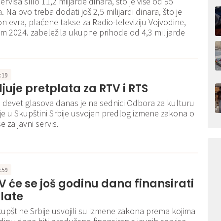
rvisa slilo 11,2 miijarde dinara, što je više od 95
. Na ovo treba dodati još 2,5 milijardi dinara, što je
on evra, plaćene takse za Radio-televiziju Vojvodine,
om 2024. zabeležila ukupne prihode od 4,3 milijarde
3:19
juje pretplata za RTV i RTS
devet glasova danas je na sednici Odbora za kulturu
nje u Skupštini Srbije usvojen predlog izmene zakona o
e za javni servis.
5:59
TV će se još godinu dana finansirati
plate
kupštine Srbije usvojili su izmene zakona prema kojima