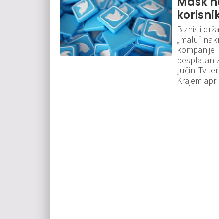
Mask na
korisni
Biznis i drž
„malu“ nakn
kompanije T
besplatan z
„učini Tvit
Krajem apri