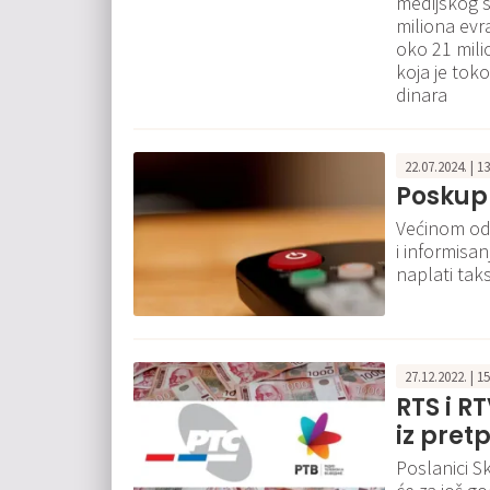
medijskog se
miliona evra
oko 21 mili
koja je tok
dinara
22.07.2024. | 1
Poskupl
Većinom od 
i informisa
naplati taks
27.12.2022. | 1
RTS i R
iz pret
Poslanici S