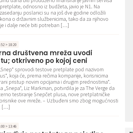
odinu dana biti produženo finansiranje javnih servisa
 pretplate, odnosno iz budžeta, javio je N1. Na
asedanju poslanici su na još dve godine odložili
ona o državnim službenicima, tako da za njihovo
je i dalje neće biti potreban […]
2:52 > 18:20
rna društvena mreža uvodi
tu; otkriveno po kojoj ceni
„Snep“ sprovodi testove pretplate pod nazivom
us“, koja će, prema rečima kompanije, korisnicima
rani pristup novim opcijama i drugim prednostima“.
a „Snepa“, Liz Markman, potvrdila je za The Verge da
nterno testiranje Snepčet plusa, nove pretplatničke
korisnike ove mreže. – Uzbuđeni smo zbog mogućnosti
m […]
4:00 > 13:46