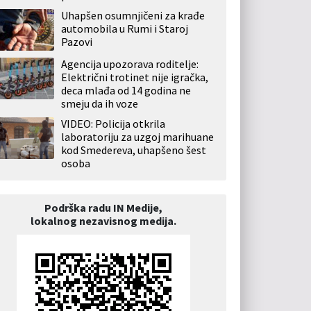
Uhapšen osumnjičeni za krađe
automobila u Rumi i Staroj
Pazovi
Agencija upozorava roditelje:
Električni trotinet nije igračka,
deca mlađa od 14 godina ne
smeju da ih voze
VIDEO: Policija otkrila
laboratoriju za uzgoj marihuane
kod Smedereva, uhapšeno šest
osoba
Podrška radu IN Medije,
lokalnog nezavisnog medija.