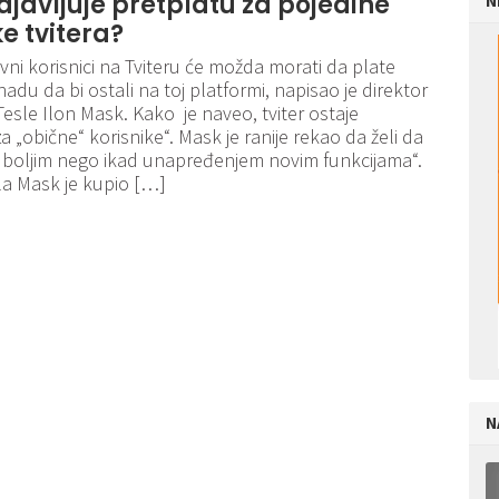
javljuje pretplatu za pojedine
N
ke tvitera?
avni korisnici na Tviteru će možda morati da plate
adu da bi ostali na toj platformi, napisao je direktor
esle Ilon Mask. Kako je naveo, tviter ostaje
a „obične“ korisnike“. Mask je ranije rekao da želi da
er boljim nego ikad unapređenjem novim funkcijama“.
la Mask je kupio […]
N