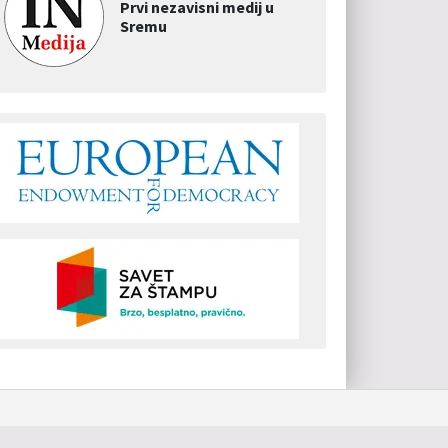
Prvi nezavisni medij u
Sremu