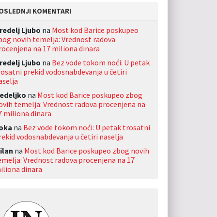
OSLEDNJI KOMENTARI
redelj Ljubo
na
Most kod Barice poskupeo
bog novih temelja: Vrednost radova
rocenjena na 17 miliona dinara
redelj Ljubo
na
Bez vode tokom noći: U petak
rosatni prekid vodosnabdevanja u četiri
aselja
edeljko
na
Most kod Barice poskupeo zbog
ovih temelja: Vrednost radova procenjena na
7 miliona dinara
oka
na
Bez vode tokom noći: U petak trosatni
rekid vodosnabdevanja u četiri naselja
ilan
na
Most kod Barice poskupeo zbog novih
emelja: Vrednost radova procenjena na 17
iliona dinara