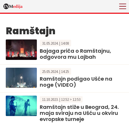
Ramštajn
31.05.2024. | 14:08
Bajaga priča o Ramštajnu,
odgovora mu Lajbah
25.05.2024. | 14:25
Ramštajn podigao Ušće na
noge (VIDEO)
11.10.2023. | 12:52 > 12:53
Ramštajn stiže u Beograd, 24.
maja sviraju na Ušću u okviru
evropske turneje