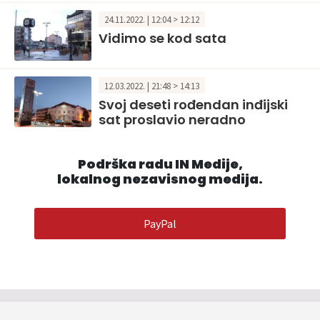
24.11.2022. | 12:04 > 12:12
Vidimo se kod sata
12.03.2022. | 21:48 > 14:13
Svoj deseti rođendan inđijski
sat proslavio neradno
Podrška radu IN Medije,
lokalnog nezavisnog medija.
PayPal