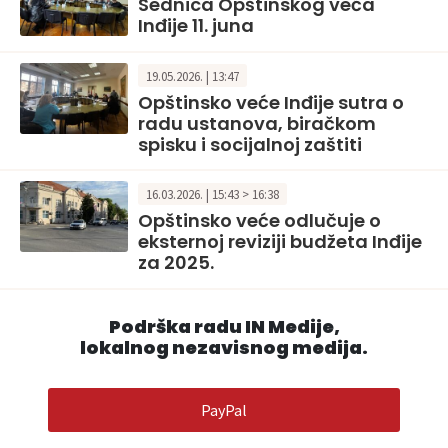
Sednica Opštinskog veća
Inđije 11. juna
19.05.2026. | 13:47
Opštinsko veće Inđije sutra o
radu ustanova, biračkom
spisku i socijalnoj zaštiti
16.03.2026. | 15:43 > 16:38
Opštinsko veće odlučuje o
eksternoj reviziji budžeta Inđije
za 2025.
Podrška radu IN Medije,
lokalnog nezavisnog medija.
PayPal