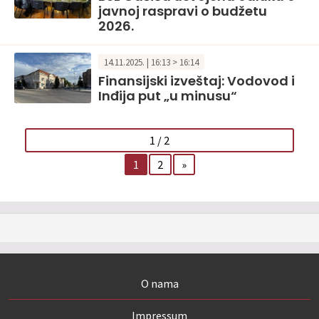
javnoj raspravi o budžetu
2026.
14.11.2025. | 16:13 > 16:14
Finansijski izveštaj: Vodovod i
Inđija put „u minusu“
1 / 2
1
2
»
O nama
Impressum