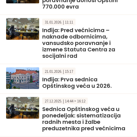
poravnanje donosi Opštini
770.000 evra
31.01.2026. | 11:11
Inđija: Pred većnicima –
naknade odbornicima,
vansudsko poravnanje i
izmene Statuta Centra za
socijalni rad
21.01.2026. | 15:17
Inđija: Prva sednica
Opštinskog veća u 2026.
27.12.2025. | 14:44 > 16:12
Sednica Opštinskog veća u
ponedeljak: sistematizacija
radnih mesta i žalbe
preduzetnika pred većnicima