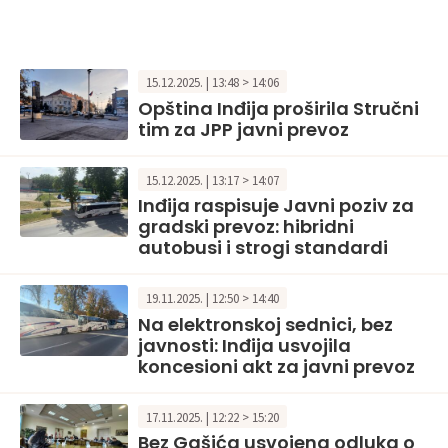
15.12.2025. | 13:48 > 14:06
Opština Inđija proširila Stručni
tim za JPP javni prevoz
15.12.2025. | 13:17 > 14:07
Inđija raspisuje Javni poziv za
gradski prevoz: hibridni
autobusi i strogi standardi
19.11.2025. | 12:50 > 14:40
Na elektronskoj sednici, bez
javnosti: Inđija usvojila
koncesioni akt za javni prevoz
17.11.2025. | 12:22 > 15:20
Bez Gašića usvojena odluka o