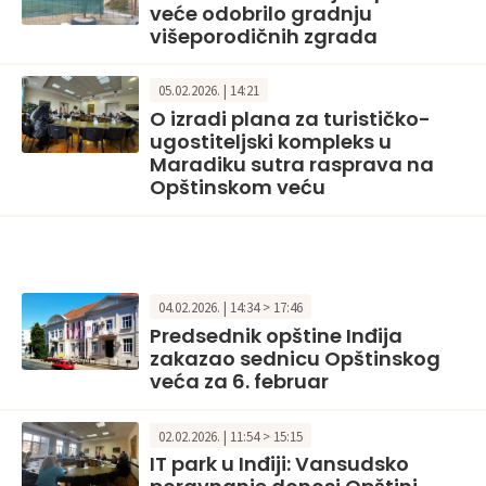
veće odobrilo gradnju
višeporodičnih zgrada
05.02.2026. | 14:21
O izradi plana za turističko-
ugostiteljski kompleks u
Maradiku sutra rasprava na
Opštinskom veću
04.02.2026. | 14:34 > 17:46
Predsednik opštine Inđija
zakazao sednicu Opštinskog
veća za 6. februar
02.02.2026. | 11:54 > 15:15
IT park u Inđiji: Vansudsko