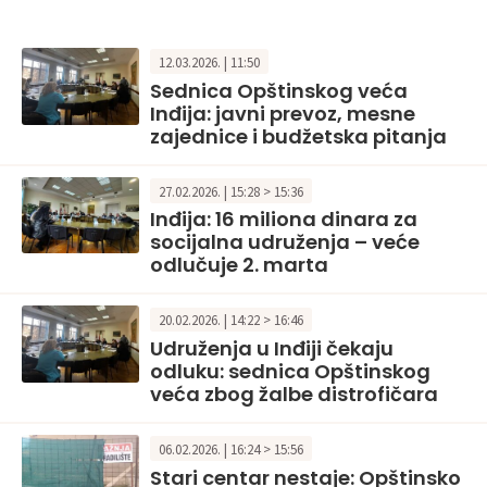
12.03.2026. | 11:50
Sednica Opštinskog veća
Inđija: javni prevoz, mesne
zajednice i budžetska pitanja
27.02.2026. | 15:28 > 15:36
Inđija: 16 miliona dinara za
socijalna udruženja – veće
odlučuje 2. marta
20.02.2026. | 14:22 > 16:46
Udruženja u Inđiji čekaju
odluku: sednica Opštinskog
veća zbog žalbe distrofičara
06.02.2026. | 16:24 > 15:56
Stari centar nestaje: Opštinsko