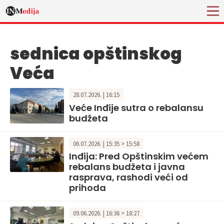
sednica opštinskog
Veća
28.07.2026. | 16:15
Veće Inđije sutra o rebalansu
budžeta
06.07.2026. | 15:35 > 15:58
Inđija: Pred Opštinskim većem
rebalans budžeta i javna
rasprava, rashodi veći od
prihoda
09.06.2026. | 16:36 > 18:27