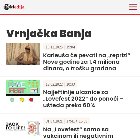
Vrnjačka Banja
18.11.2025. | 15:04
Karleuša će pevati na „reprizi“
Nove godine za 1,4 miliona
dinara, o trošku građana
12.02.2022. | 10:33
Najjeftinije ulaznice za
„Lovefest 2022“ do ponoći –
ušteda preko 60%
31.07.2021. | 17:41 > 15:38
Na „Lovefest“ samo sa
vakcinom ili negativnim