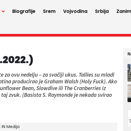
a
Biografije
Srem
Vojvodina
Srbija
Zaniml
N
.2022.)
za ovu nedelju – za svačiji ukus. Tallies su mladi
Patina producirao je Graham Walsh (Holy Fuck). Ako
unflower Bean, Slowdive ili The Cranberries iz
e taj zvuk. (Basista S. Raymonde je nekada svirao
:
IN Medija