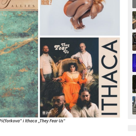
„Pičforkova“ i Ithaca „
They Fear Us“