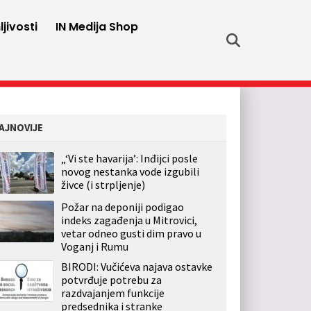
jivosti
IN Medija Shop
AJNOVIJE
„‘Vi ste havarija’: Inđijci posle
novog nestanka vode izgubili
živce (i strpljenje)
Požar na deponiji podigao
indeks zagađenja u Mitrovici,
vetar odneo gusti dim pravo u
Voganj i Rumu
BIRODI: Vučićeva najava ostavke
potvrđuje potrebu za
razdvajanjem funkcije
predsednika i stranke