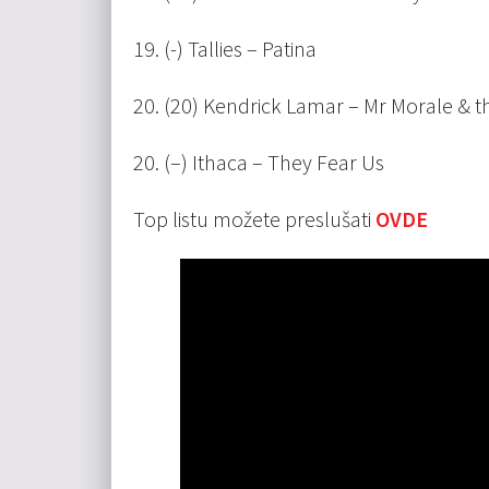
19. (-) Tallies – Patina
20. (20) Kendrick Lamar – Mr Morale & t
20. (–) Ithaca – They Fear Us
Top listu možete preslušati
OVDE