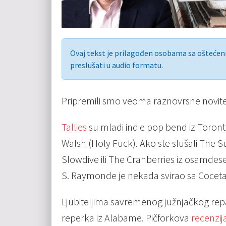
Ovaj tekst je prilagođen osobama sa ošteće
preslušati u audio formatu.
Pripremili smo veoma raznovrsne novitete
Tallies
su mladi indie pop bend iz Toron
Walsh (Holy Fuck). Ako ste slušali The 
Slowdive ili The Cranberries iz osamdeseti
S. Raymonde je nekada svirao sa Coceta
Ljubiteljima savremenog južnjačkog r
reperka iz Alabame. Pičforkova
recenzij