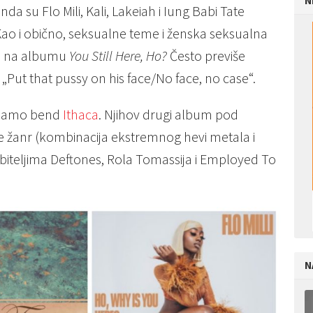
N
da su Flo Mili, Kali, Lakeiah i Iung Babi Tate
ao i obično, seksualne teme i ženska seksualna
o na albumu
You Still Here, Ho?
Često previše
: „Put that pussy on his face/No face, no case“.
vajamo bend
Ithaca
. Njihov drugi album pod
 žanr (kombinacija ekstremnog hevi metala i
iteljima Deftones, Rola Tomassija i Employed To
N