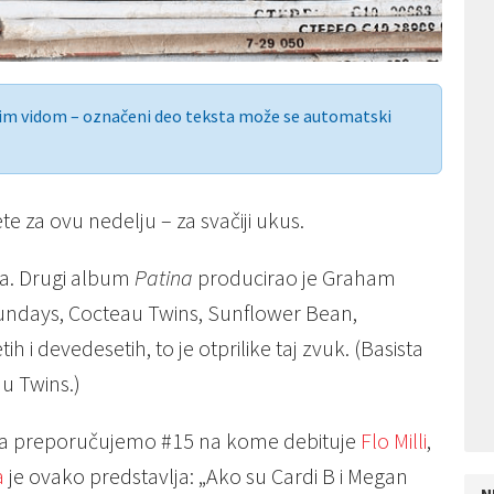
nim vidom – označeni deo teksta može se automatski
 za ovu nedelju – za svačiji ukus.
ta. Drugi album
Patina
producirao je Graham
Sundays, Cocteau Twins, Sunflower Bean,
h i devedesetih, to je otprilike taj zvuk. (Basista
u Twins.)
epa preporučujemo #15 na kome debituje
Flo Milli
,
a
je ovako predstavlja: „Ako su Cardi B i Megan