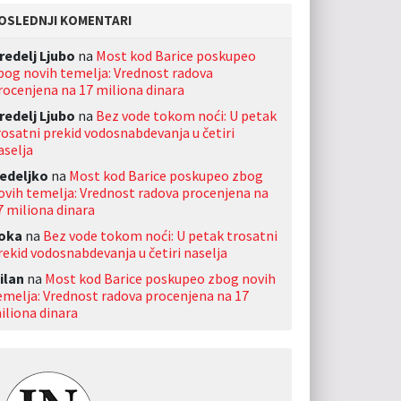
OSLEDNJI KOMENTARI
redelj Ljubo
na
Most kod Barice poskupeo
bog novih temelja: Vrednost radova
rocenjena na 17 miliona dinara
redelj Ljubo
na
Bez vode tokom noći: U petak
rosatni prekid vodosnabdevanja u četiri
aselja
edeljko
na
Most kod Barice poskupeo zbog
ovih temelja: Vrednost radova procenjena na
7 miliona dinara
oka
na
Bez vode tokom noći: U petak trosatni
rekid vodosnabdevanja u četiri naselja
ilan
na
Most kod Barice poskupeo zbog novih
emelja: Vrednost radova procenjena na 17
iliona dinara