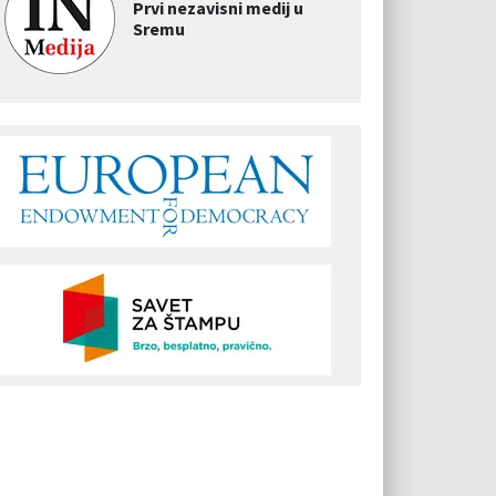
Prvi nezavisni medij u
Sremu