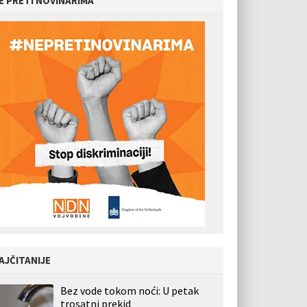
E PRETI NOVINARIMA
AJČITANIJE
Bez vode tokom noći: U petak
trosatni prekid