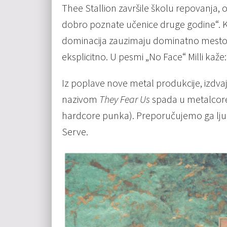
Thee Stallion završile školu repovanja, on
dobro poznate učenice druge godine“. K
dominacija zauzimaju dominatno mest
eksplicitno. U pesmi „No Face“ Milli kaže
Iz poplave nove metal produkcije, izd
nazivom
They Fear Us
spada u metalcore
hardcore punka). Preporučujemo ga ljub
Serve.