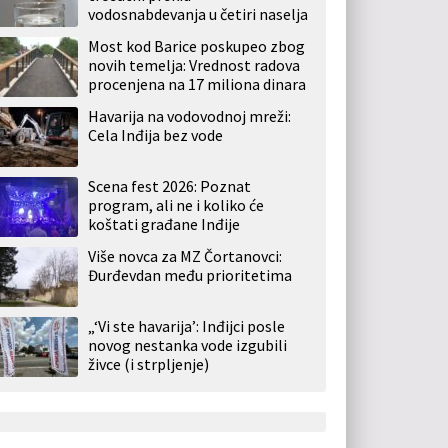
vodosnabdevanja u četiri naselja
Most kod Barice poskupeo zbog
novih temelja: Vrednost radova
procenjena na 17 miliona dinara
Havarija na vodovodnoj mreži:
Cela Inđija bez vode
Scena fest 2026: Poznat
program, ali ne i koliko će
koštati građane Inđije
Više novca za MZ Čortanovci:
Đurđevdan među prioritetima
„‘Vi ste havarija’: Inđijci posle
novog nestanka vode izgubili
živce (i strpljenje)