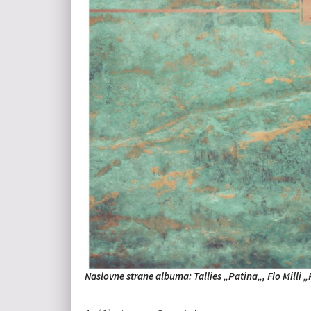
Naslovne strane albuma: Tallies „
Patina
„, Flo Milli 