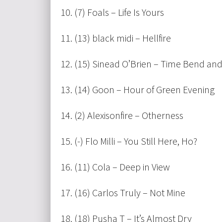
10. (7) Foals – Life Is Yours
11. (13) black midi – Hellfire
12. (15) Sinead O’Brien – Time Bend an
13. (14) Goon – Hour of Green Evening
14. (2) Alexisonfire – Otherness
15. (-) Flo Milli – You Still Here, Ho?
16. (11) Cola – Deep in View
17. (16) Carlos Truly – Not Mine
18. (18) Pusha T – It’s Almost Dry