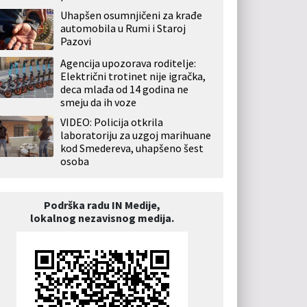
Uhapšen osumnjičeni za krađe
automobila u Rumi i Staroj
Pazovi
Agencija upozorava roditelje:
Električni trotinet nije igračka,
deca mlađa od 14 godina ne
smeju da ih voze
VIDEO: Policija otkrila
laboratoriju za uzgoj marihuane
kod Smedereva, uhapšeno šest
osoba
Podrška radu IN Medije,
lokalnog nezavisnog medija.