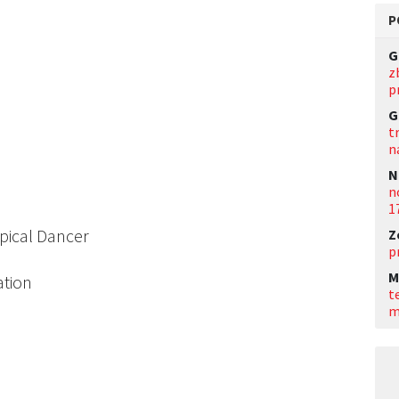
P
G
z
p
G
t
n
N
n
1
opical Dancer
Z
p
M
ation
t
m