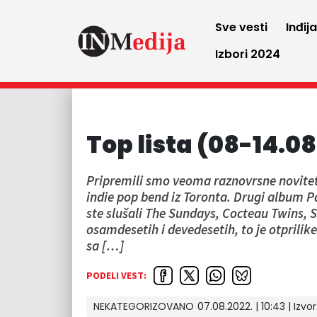
Sve vesti
Inđij
Izbori 2024
Top lista (08-14.08
Pripremili smo veoma raznovrsne novitete 
indie pop bend iz Toronta. Drugi album 
ste slušali The Sundays, Cocteau Twins, S
osamdesetih i devedesetih, to je otprilik
sa […]
PODELI VEST:
NEKATEGORIZOVANO
07.08.2022. | 10:43 | Izvor