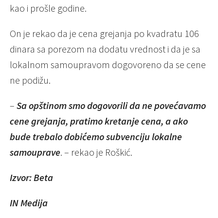
kao i prošle godine.
On je rekao da je cena grejanja po kvadratu 106
dinara sa porezom na dodatu vrednost i da je sa
lokalnom samoupravom dogovoreno da se cene
ne podižu.
–
Sa opštinom smo dogovorili da ne povećavamo
cene grejanja, pratimo kretanje cena, a ako
bude trebalo dobićemo subvenciju lokalne
samouprave
. – rekao je Roškić.
Izvor: Beta
IN Medija