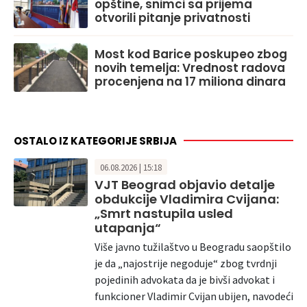
opštine, snimci sa prijema
otvorili pitanje privatnosti
Most kod Barice poskupeo zbog
novih temelja: Vrednost radova
procenjena na 17 miliona dinara
OSTALO IZ KATEGORIJE SRBIJA
06.08.2026 | 15:18
VJT Beograd objavio detalje
obdukcije Vladimira Cvijana:
„Smrt nastupila usled
utapanja“
Više javno tužilaštvo u Beogradu saopštilo
je da „najostrije negoduje“ zbog tvrdnji
pojedinih advokata da je bivši advokat i
funkcioner Vladimir Cvijan ubijen, navodeći