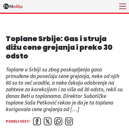
Toplane Srbije: Gas i struja
dižu cene grejanja i preko 30
odsto
Toplane u Srbiji su zbog poskupljenja gasa
prinuđene da povećaju cene grejanja, neke od njih
60 su to već uradile, a neke čekaju odobrenje na
zahteve za korekcijom i za više od 30 odsto, rekli su
danas Beti u toplanama. Direktor Subotičke
toplane Saša Petković rekao je da je ta toplana
korigovala cene grejanja od […]
PODELI VEST: