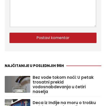
NAJČITANIJE U POSLEDNJIH 96H
Bez vode tokom noći: U petak
trosatni prekid
vodosnabdevanja u četiri
naselja
Deca iz Inđije na moru o trošku