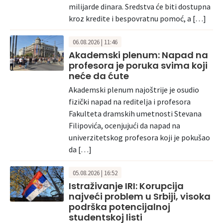
milijarde dinara. Sredstva će biti dostupna
kroz kredite i bespovratnu pomoć, a […]
06.08.2026 | 11:46
Akademski plenum: Napad na
profesora je poruka svima koji
neće da ćute
Akademski plenum najoštrije je osudio
fizički napad na reditelja i profesora
Fakulteta dramskih umetnosti Stevana
Filipovića, ocenjujući da napad na
univerzitetskog profesora koji je pokušao
da […]
05.08.2026 | 16:52
Istraživanje IRI: Korupcija
najveći problem u Srbiji, visoka
podrška potencijalnoj
studentskoj listi