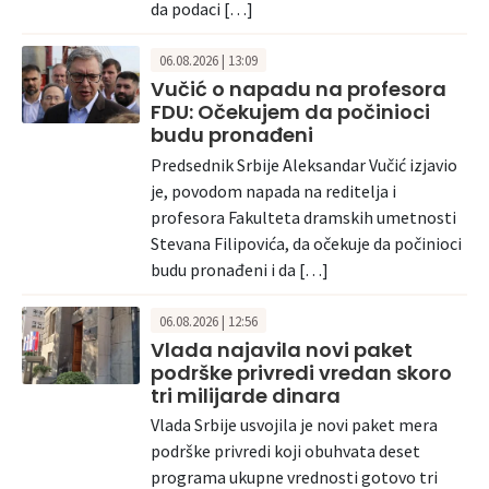
da podaci […]
06.08.2026 | 13:09
Vučić o napadu na profesora
FDU: Očekujem da počinioci
budu pronađeni
Predsednik Srbije Aleksandar Vučić izjavio
je, povodom napada na reditelja i
profesora Fakulteta dramskih umetnosti
Stevana Filipovića, da očekuje da počinioci
budu pronađeni i da […]
06.08.2026 | 12:56
Vlada najavila novi paket
podrške privredi vredan skoro
tri milijarde dinara
Vlada Srbije usvojila je novi paket mera
podrške privredi koji obuhvata deset
programa ukupne vrednosti gotovo tri