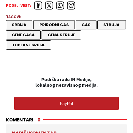
PODELI VEST:
TAGOVI:
SRBIJA
PRIRODNI GAS
GAS
STRUJA
CENE GASA
CENA STRUJE
TOPLANE SRBIJE
Podrška radu IN Medije,
lokalnog nezavisnog medija.
PayPal
KOMENTARI
0