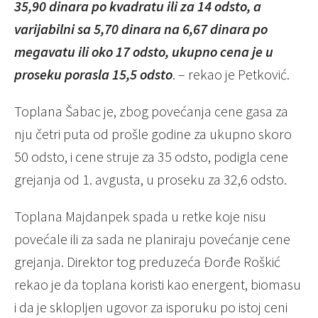
35,90 dinara po kvadratu ili za 14 odsto, a
varijabilni sa 5,70 dinara na 6,67 dinara po
megavatu ili oko 17 odsto, ukupno cena je u
proseku porasla 15,5 odsto
. – rekao je Petković.
Toplana Šabac je, zbog povećanja cene gasa za
nju četri puta od prošle godine za ukupno skoro
50 odsto, i cene struje za 35 odsto, podigla cene
grejanja od 1. avgusta, u proseku za 32,6 odsto.
Toplana Majdanpek spada u retke koje nisu
povećale ili za sada ne planiraju povećanje cene
grejanja. Direktor tog preduzeća Đorđe Roškić
rekao je da toplana koristi kao energent, biomasu
i da je sklopljen ugovor za isporuku po istoj ceni